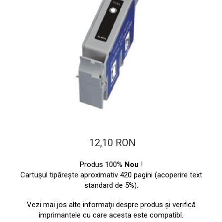
ajutorul unui printer 3D
Dezvoltarea pieții de
imprimante 3D folosite în
industria stomatologică
Evaluarea strategiei de
piață a imprimantelor 3D
până în 2026
Fericirea – starea care nu
poate fi amânată
Cum îți poți îngriji
imprimanta?
Imprimarea 3d în România
12,10 RON
Reciclarea hârtiei – mituri
și adevăruri. Unde se
Produs 100%
Nou
!
reciclează hârtia în
Fotografi care ne
Cartuşul tipăreşte aproximativ 420 pagini (acoperire text
România?
demonstrează că nu avem
standard de 5%).
nevoie de echipament
Care tip de imprimantă e
Vezi mai jos alte informaţii despre produs şi verifică
scump pentru a face
mai bun: imprimantele cu
imprimantele cu care acesta este compatibl.
fotografii bune