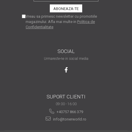
are nevoie de ajutor
Fă o alegere corectă
Vreau sa primesc newsletter cu promotiile
magazinului. Afla mai multe in
Politica de
pentru durabilitatea
Confidentialitate
funcționării unei
Cum să redai culoare
imprimante
clipelor din viața ta?
Comerț electronic –
SOCIAL
avantaje
Urmareste-ne in social media
Ai nevoie de o imprimantă?
Fii atent la câteva detalii
înainte de a achiziționa una
Fii în pas cu noile tehnologii
pentru confortul de zi cu zi
SUPORT CLIENTI
Transformăm strigătul
09:00 - 16:00
disperării S.O.S. în S.O.N.
+40757 866 379
info@tonerworld.ro
Top 5 cele mai necesare
gadgeturi pentru a ușura