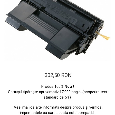
ajutorul unui printer 3D
Dezvoltarea pieții de
imprimante 3D folosite în
industria stomatologică
Evaluarea strategiei de
piață a imprimantelor 3D
până în 2026
Fericirea – starea care nu
poate fi amânată
Cum îți poți îngriji
imprimanta?
Imprimarea 3d în România
Reciclarea hârtiei – mituri
302,50 RON
și adevăruri. Unde se
reciclează hârtia în
Produs 100%
Nou
!
Fotografi care ne
Cartuşul tipăreşte aproximativ 17.000 pagini (acoperire text
România?
demonstrează că nu avem
standard de 5%).
nevoie de echipament
Care tip de imprimantă e
scump pentru a face
Vezi mai jos alte informaţii despre produs şi verifică
mai bun: imprimantele cu
imprimantele cu care acesta este compatibl.
fotografii bune