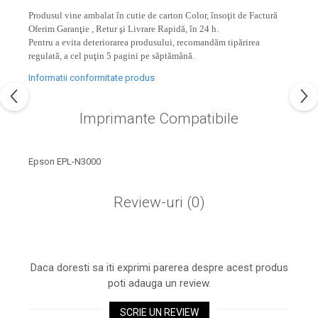
industria imprimării
Produsul vine ambalat în cutie de carton Color, însoţit de Factură
Tot ce trebuie să cunoști
Oferim Garanţie , Retur şi Livrare Rapidă, în 24 h.
Pentru a evita deteriorarea produsului, recomandăm tipărirea
despre controversa privind
regulată, a cel puţin 5 pagini pe săptămână.
imprimarea armelor de foc
Karst Stone Paper – hârtie
Informatii conformitate produs
3D
ecologică făcută din piatră
Diferența dintre
Imprimante Compatibile
imprimantele inkjet și laser.
Ce să alegi?
TOP 5 cele mai rentabile
Epson EPL-N3000
imprimante moderne
Cum să-ți îmbunătățești
Review-uri
(0)
memoria? 7 Tehnici
mnemonice eficiente
Viitorul cărților – e-bookuri
bazate pe descoperiri
și cărți fizice – ce ne
științifice
Daca doresti sa iti exprimi parerea despre acest produs
promit tehnologiile
5 metode pentru a-ți
poti adauga un review.
moderne?
începe diminețile într-un
SCRIE UN REVIEW
mod productiv