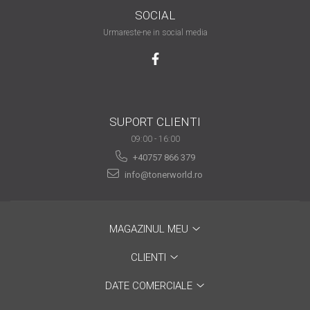
are nevoie de ajutor
SOCIAL
Urmareste-ne in social media
Fă o alegere corectă
pentru durabilitatea
funcționării unei
Cum să redai culoare
imprimante
clipelor din viața ta?
Comerț electronic –
SUPORT CLIENTI
avantaje
09:00 - 16:00
+40757 866 379
Ai nevoie de o imprimantă?
Fii atent la câteva detalii
info@tonerworld.ro
înainte de a achiziționa una
Fii în pas cu noile tehnologii
pentru confortul de zi cu zi
MAGAZINUL MEU
Transformăm strigătul
disperării S.O.S. în S.O.N.
CLIENTI
Top 5 cele mai necesare
DATE COMERCIALE
gadgeturi pentru a ușura