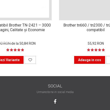
tibil Brother TN-2421 – 3000
Brother tn660 / tn2300 / t
agini, Calitate și Economie
compatibil
92 RON
de la 50,84 RON
55,92 RON
ezi Variante
Adauga in cos
SOCIAL
Urmareste-ne in social media