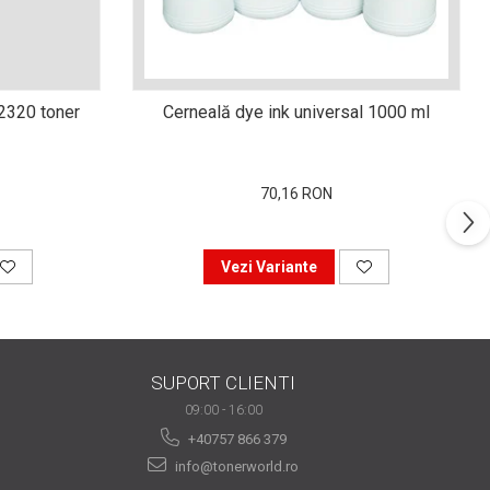
n2320 toner
Cerneală dye ink universal 1000 ml
70,16 RON
Vezi Variante
SUPORT CLIENTI
09:00 - 16:00
+40757 866 379
info@tonerworld.ro