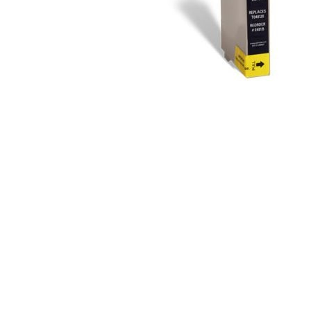
ajutorul unui printer 3D
Dezvoltarea pieții de
imprimante 3D folosite în
industria stomatologică
Evaluarea strategiei de
piață a imprimantelor 3D
până în 2026
Fericirea – starea care nu
poate fi amânată
Cum îți poți îngriji
imprimanta?
Imprimarea 3d în România
Reciclarea hârtiei – mituri
și adevăruri. Unde se
reciclează hârtia în
Fotografi care ne
România?
demonstrează că nu avem
nevoie de echipament
Care tip de imprimantă e
scump pentru a face
mai bun: imprimantele cu
fotografii bune