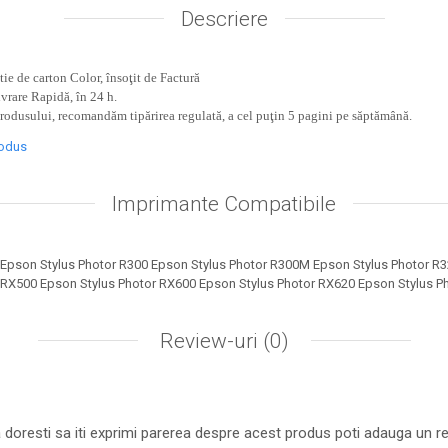
Descriere
ie de carton Color, însoţit de Factură
ivrare Rapidă, în 24 h.
produsului, recomandăm tipărirea regulată, a cel puţin 5 pagini pe săptămână.
rodus
Imprimante Compatibile
 Epson Stylus Photor R300 Epson Stylus Photor R300M Epson Stylus Photor R3
 RX500 Epson Stylus Photor RX600 Epson Stylus Photor RX620 Epson Stylus P
Review-uri
(0)
 doresti sa iti exprimi parerea despre acest produs poti adauga un re