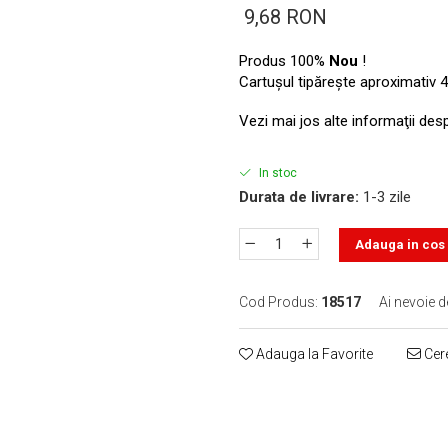
9,68 RON
Produs 100%
Nou
!
Cartuşul tipăreşte aproximativ 4
Vezi mai jos alte informaţii des
In stoc
Durata de livrare:
1-3 zile
Adauga in cos
Cod Produs:
18517
Ai nevoie d
Adauga la Favorite
Cere