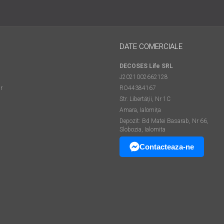
DATE COMERCIALE
DECOSES Life SRL
J2021002662128
r
RO44384167
Str. Libertății, Nr 1C
Amara, Ialomița
Depozit: Bd Matei Basarab, Nr 66,
Slobozia, Ialomita
Contacteaza-ne