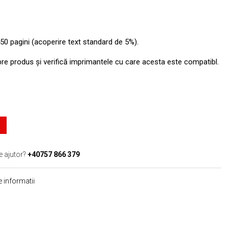
50 pagini (acoperire text standard de 5%).
pre produs şi verifică imprimantele cu care acesta este compatibl.
e ajutor?
+40757 866 379
 informatii