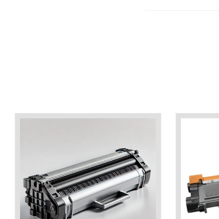
industria imprimării
Tot ce trebuie să cunoști
despre controversa privind
imprimarea armelor de foc
Karst Stone Paper – hârtie
3D
ecologică făcută din piatră
Diferența dintre
imprimantele inkjet și laser.
Ce să alegi?
TOP 5 cele mai rentabile
imprimante moderne
Cum să-ți îmbunătățești
memoria? 7 Tehnici
mnemonice eficiente
Viitorul cărților – e-bookuri
bazate pe descoperiri
și cărți fizice – ce ne
științifice
promit tehnologiile
5 metode pentru a-ți
moderne?
începe diminețile într-un
mod productiv