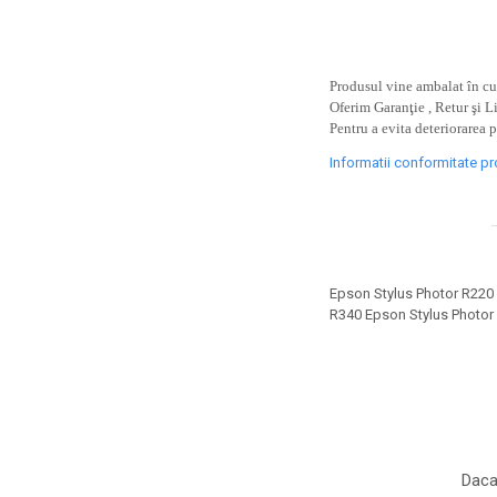
toner sau cele cu rezervor?
Care tip de cartuşe e mai
bun: OEM sau cele
compatibile?
Expediții fotografice – 5
Produsul vine ambalat în cut
Oferim Garanţie , Retur şi L
locuri secrete din România
Pentru a evita deteriorarea 
unde să mergi pentru a
Cum să-ți ordonezi eficient
face fotografii
Informatii conformitate p
documentele necesare din
casă?
De ce să nu renunți
niciodată la scrisul de
mână?
Top 5 cele mai misterioase
Epson Stylus Photor R220
fotografii din istorie
R340 Epson Stylus Photor
Tehnica de birou și
efectele pe care le are
asupra sănătății. Cum
PC-ul, laptopul,
reduci riscurile?
imprimantele – ce să faci
ca să le prelungești viața?
5 Trenduri principale în
Daca