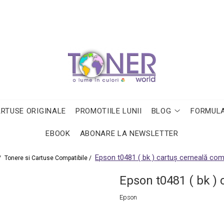
ARTUSE ORIGINALE
PROMOTIILE LUNII
BLOG
FORMULA
EBOOK
ABONARE LA NEWSLETTER
Epson t0481 ( bk ) cartuş cerneală comp
/
Tonere si Cartuse Compatibile /
Epson t0481 ( bk ) 
Epson