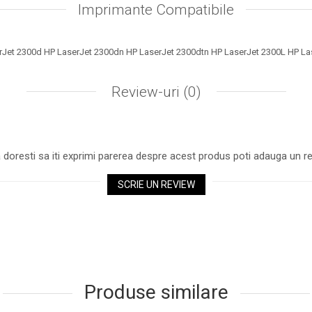
Retur
şi
Livrare Rapidă
Imprimante Compatibile
, in 24 h.
riorarea produsului, recomandăm tipărirea regulată, a cel puţi
rJet 2300d HP LaserJet 2300dn HP LaserJet 2300dtn HP LaserJet 2300L HP La
Review-uri
(0)
 doresti sa iti exprimi parerea despre acest produs poti adauga un re
SCRIE UN REVIEW
Produse similare