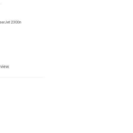
n 5 pagini pe
serJet 2300n
view.