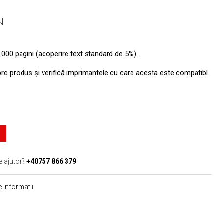
N
.000 pagini (acoperire text standard de 5%).
pre produs şi verifică imprimantele cu care acesta este compatibl.
e ajutor?
+40757 866 379
 informatii