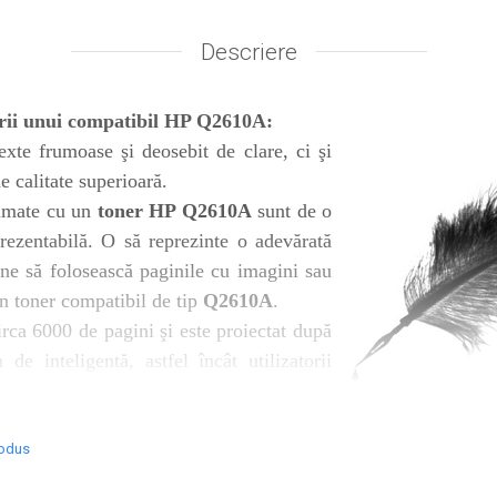
Descriere
ării unui compatibil HP Q2610A:
xte frumoase şi deosebit de clare, ci şi
 calitate superioară.
imate cu un
toner HP Q2610A
sunt de o
rezentabilă. O să reprezinte o adevărată
ne să folosească paginile cu imagini sau
n toner compatibil de tip
Q2610A
.
rca 6000 de pagini şi este proiectat după
de inteligentă, astfel încât utilizatorii
e apropie momentul înlocuirii cartușului,
probleme de inactivitate din cauza
util despre finalizarea cernelii.
rodus
at în cutie de carton Color, însoţit de
Factură
.