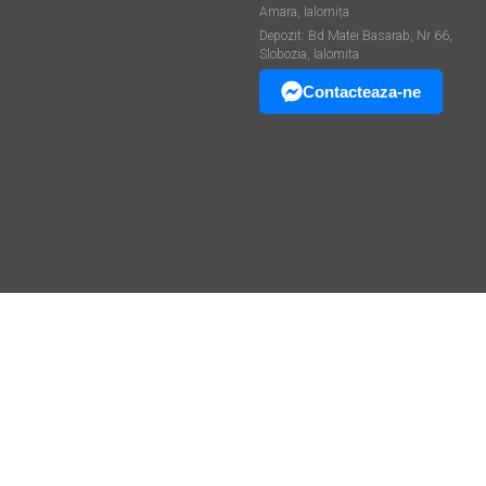
Amara, Ialomița
Depozit: Bd Matei Basarab, Nr 66,
Slobozia, Ialomita
Contacteaza-ne