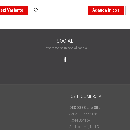
ezi Variante
Adauga in cos
SOCIAL
Urmareste-ne in social media
DATE COMERCIALE
DECOSES Life SRL
J2021002662128
r
RO44384167
Str. Libertății, Nr 1C