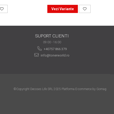
Vezi Variante
SUPORT CLIENTI
09:00 - 16:00
+40757 866 379
info@tonerworld.ro
©Copyright Decoses Life SRL 2025
Platforma E-commerce by Gomag