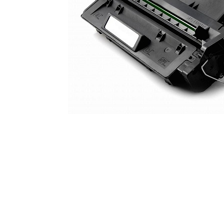
ajutorul unui printer 3D
Dezvoltarea pieții de
imprimante 3D folosite în
industria stomatologică
Evaluarea strategiei de
piață a imprimantelor 3D
până în 2026
Fericirea – starea care nu
poate fi amânată
Cum îți poți îngriji
imprimanta?
Imprimarea 3d în România
Reciclarea hârtiei – mituri
și adevăruri. Unde se
reciclează hârtia în
Fotografi care ne
România?
demonstrează că nu avem
nevoie de echipament
Care tip de imprimantă e
scump pentru a face
mai bun: imprimantele cu
fotografii bune