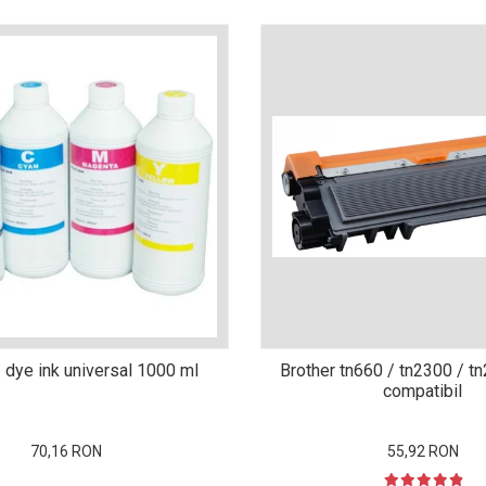
 dye ink universal 1000 ml
Brother tn660 / tn2300 / t
compatibil
70,16 RON
55,92 RON