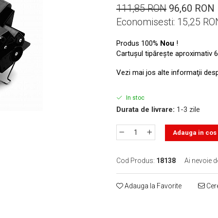
111,85 RON
96,60 RON
Economisesti:
15,25
RO
Produs 100%
Nou
!
Cartuşul tipăreşte aproximativ 6
Vezi mai jos alte informaţii des
In stoc
Durata de livrare:
1-3 zile
Adauga in cos
Cod Produs:
18138
Ai nevoie d
Adauga la Favorite
Cere