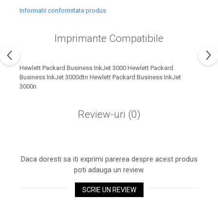
industria imprimării
Informatii conformitate produs
Tot ce trebuie să cunoști
despre controversa privind
Imprimante Compatibile
imprimarea armelor de foc
Karst Stone Paper – hârtie
3D
ecologică făcută din piatră
Hewlett Packard Business InkJet 3000 Hewlett Packard
Diferența dintre
Business InkJet 3000dtn Hewlett Packard Business InkJet
3000n
imprimantele inkjet și laser.
Ce să alegi?
TOP 5 cele mai rentabile
Review-uri
(0)
imprimante moderne
Cum să-ți îmbunătățești
memoria? 7 Tehnici
mnemonice eficiente
Daca doresti sa iti exprimi parerea despre acest produs
Viitorul cărților – e-bookuri
bazate pe descoperiri
poti adauga un review.
și cărți fizice – ce ne
științifice
promit tehnologiile
SCRIE UN REVIEW
5 metode pentru a-ți
moderne?
începe diminețile într-un
mod productiv