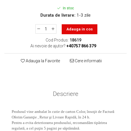
toner sau cele cu rezervor?
Care tip de cartuşe e mai
In stoc
bun: OEM sau cele
Durata de livrare:
1-3 zile
compatibile?
Expediții fotografice – 5
locuri secrete din România
Adauga in cos
unde să mergi pentru a
Cum să-ți ordonezi eficient
Cod Produs:
18619
face fotografii
Ai nevoie de ajutor?
+40757 866 379
documentele necesare din
casă?
De ce să nu renunți
Adauga la Favorite
Cere informatii
niciodată la scrisul de
mână?
Top 5 cele mai misterioase
fotografii din istorie
Tehnica de birou și
Descriere
efectele pe care le are
asupra sănătății. Cum
PC-ul, laptopul,
Produsul vine ambalat în cutie de carton Color, însoţit de Factură
reduci riscurile?
imprimantele – ce să faci
Oferim Garanţie , Retur şi Livrare Rapidă, în 24 h.
ca să le prelungești viața?
Pentru a evita deteriorarea produsului, recomandăm tipărirea
5 Trenduri principale în
regulată, a cel puţin 5 pagini pe săptămână.