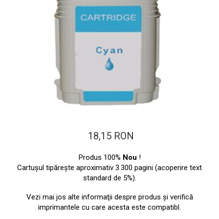
ajutorul unui printer 3D
Dezvoltarea pieții de
imprimante 3D folosite în
industria stomatologică
Evaluarea strategiei de
piață a imprimantelor 3D
până în 2026
Fericirea – starea care nu
poate fi amânată
Cum îți poți îngriji
imprimanta?
Imprimarea 3d în România
18,15 RON
Reciclarea hârtiei – mituri
și adevăruri. Unde se
Produs 100%
Nou
!
reciclează hârtia în
Cartuşul tipăreşte aproximativ 3.300 pagini (acoperire text
Fotografi care ne
România?
standard de 5%).
demonstrează că nu avem
nevoie de echipament
Vezi mai jos alte informaţii despre produs şi verifică
Care tip de imprimantă e
scump pentru a face
imprimantele cu care acesta este compatibl.
mai bun: imprimantele cu
fotografii bune