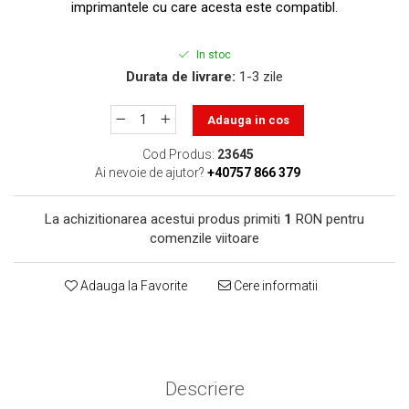
toner sau cele cu rezervor?
imprimantele cu care acesta este compatibl.
Care tip de cartuşe e mai
bun: OEM sau cele
In stoc
compatibile?
Expediții fotografice – 5
Durata de livrare:
1-3 zile
locuri secrete din România
unde să mergi pentru a
Adauga in cos
Cum să-ți ordonezi eficient
face fotografii
documentele necesare din
Cod Produs:
23645
casă?
Ai nevoie de ajutor?
+40757 866 379
De ce să nu renunți
niciodată la scrisul de
La achizitionarea acestui produs primiti
1
RON pentru
mână?
Top 5 cele mai misterioase
comenzile viitoare
fotografii din istorie
Tehnica de birou și
Adauga la Favorite
Cere informatii
efectele pe care le are
asupra sănătății. Cum
PC-ul, laptopul,
reduci riscurile?
imprimantele – ce să faci
ca să le prelungești viața?
Descriere
5 Trenduri principale în