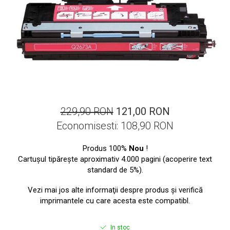
ajutorul unui printer 3D
Dezvoltarea pieții de
imprimante 3D folosite în
industria stomatologică
Evaluarea strategiei de
piață a imprimantelor 3D
până în 2026
Fericirea – starea care nu
poate fi amânată
Cum îți poți îngriji
229,90 RON
121,00 RON
imprimanta?
Economisesti:
108,90
RON
Imprimarea 3d în România
Reciclarea hârtiei – mituri
Produs 100%
Nou
!
Cartuşul tipăreşte aproximativ 4.000 pagini (acoperire text
și adevăruri. Unde se
standard de 5%).
reciclează hârtia în
Fotografi care ne
România?
Vezi mai jos alte informaţii despre produs şi verifică
demonstrează că nu avem
imprimantele cu care acesta este compatibl.
nevoie de echipament
Care tip de imprimantă e
scump pentru a face
mai bun: imprimantele cu
fotografii bune
In stoc