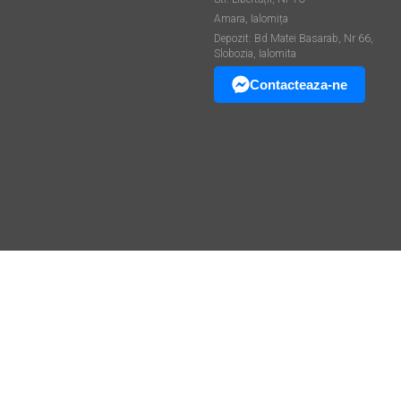
Amara, Ialomița
Depozit: Bd Matei Basarab, Nr 66,
Slobozia, Ialomita
Contacteaza-ne