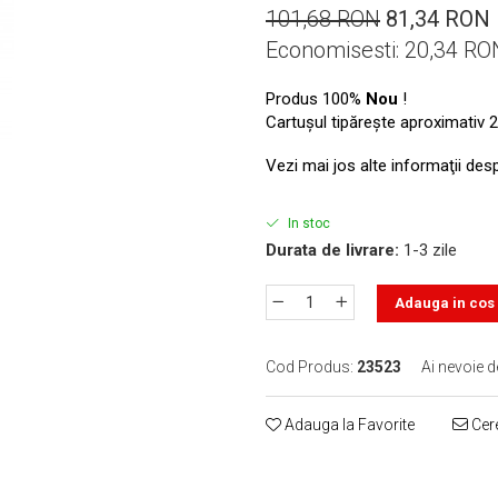
101,68 RON
81,34 RON
Economisesti:
20,34
RO
Produs 100%
Nou
!
Cartuşul tipăreşte aproximativ 2
Vezi mai jos alte informaţii des
In stoc
Durata de livrare:
1-3 zile
Adauga in cos
Cod Produs:
23523
Ai nevoie d
Adauga la Favorite
Cere