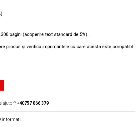
N
.300 pagini (acoperire text standard de 5%).
pre produs şi verifică imprimantele cu care acesta este compatibl.
e ajutor?
+40757 866 379
 informatii