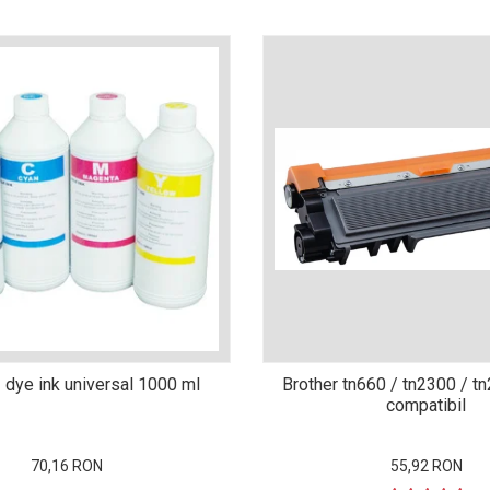
 dye ink universal 1000 ml
Brother tn660 / tn2300 / t
compatibil
70,16 RON
55,92 RON