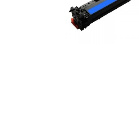
ajutorul unui printer 3D
Dezvoltarea pieții de
imprimante 3D folosite în
industria stomatologică
Evaluarea strategiei de
piață a imprimantelor 3D
până în 2026
Fericirea – starea care nu
poate fi amânată
Cum îți poți îngriji
imprimanta?
Imprimarea 3d în România
Reciclarea hârtiei – mituri
și adevăruri. Unde se
reciclează hârtia în
Fotografi care ne
România?
demonstrează că nu avem
nevoie de echipament
Care tip de imprimantă e
scump pentru a face
mai bun: imprimantele cu
fotografii bune