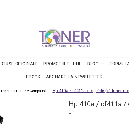
ARTUSE ORIGINALE
PROMOTIILE LUNII
BLOG
FORMULA
EBOOK
ABONARE LA NEWSLETTER
Hp 410a / cf411a / crg-046 (c) toner co
Tonere si Cartuse Compatibile /
Hp 410a / cf411a / 
Hp