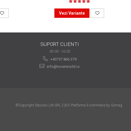
Vezi Variante
SUPORT CLIENTI
09:00 - 16:00
+40757 866 379
info@tonerworld.ro
©Copyright Decoses Life SRL 2025
Platforma E-commerce by Gomag