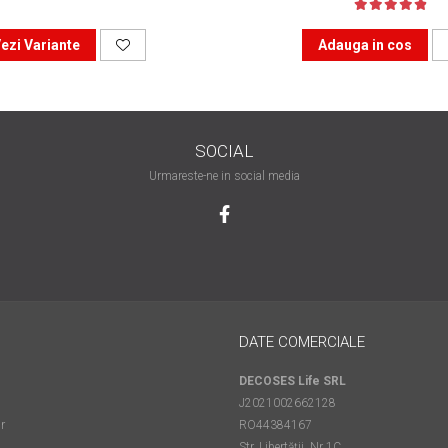
ezi Variante
Adauga in cos
SOCIAL
Urmareste-ne in social media
DATE COMERCIALE
DECOSES Life SRL
J2021002662128
r
RO44384167
Str. Libertății, Nr 1C