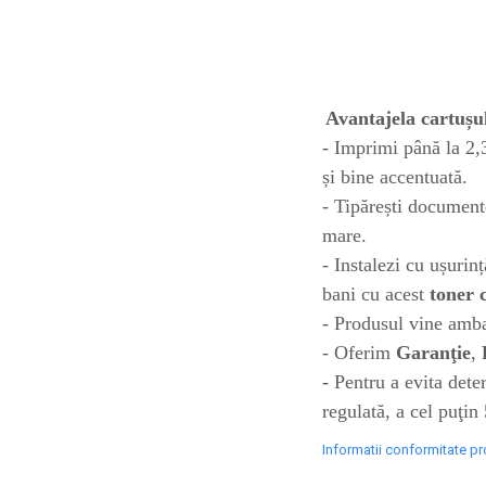
toner sau cele cu rezervor?
Care tip de cartuşe e mai
bun: OEM sau cele
compatibile?
Expediții fotografice – 5
locuri secrete din România
Avantajela cartușul
unde să mergi pentru a
Cum să-ți ordonezi eficient
- Imprimi până la 2,3
face fotografii
documentele necesare din
și bine accentuată.
casă?
- Tipărești document
De ce să nu renunți
mare.
niciodată la scrisul de
mână?
- Instalezi cu ușurin
Top 5 cele mai misterioase
bani cu acest
toner 
fotografii din istorie
- Produsul vine ambal
Tehnica de birou și
- Oferim
Garanţie
,
efectele pe care le are
- Pentru a evita det
asupra sănătății. Cum
PC-ul, laptopul,
regulată, a cel puţin
reduci riscurile?
imprimantele – ce să faci
Informatii conformitate p
ca să le prelungești viața?
5 Trenduri principale în