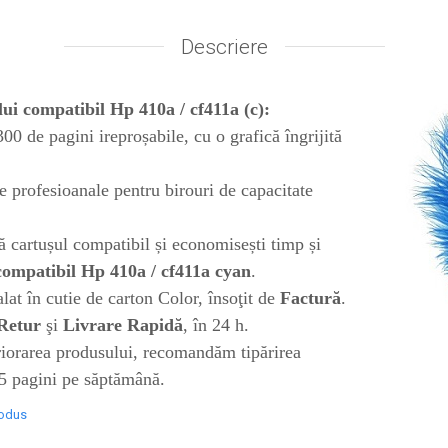
Descriere
ui compatibil Hp 410a / cf411a (c):
00 de pagini ireproșabile, cu o grafică îngrijită
e profesioanale pentru birouri de capacitate
ță cartușul compatibil și economisești timp și
compatibil Hp 410a / cf411a cyan
.
at în cutie de carton Color, însoţit de
Factură
.
Retur
şi
Livrare Rapidă
, în 24 h.
eriorarea produsului, recomandăm tipărirea
 5 pagini pe săptămână.
rodus