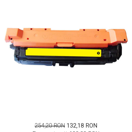
ajutorul unui printer 3D
Dezvoltarea pieții de
imprimante 3D folosite în
industria stomatologică
Evaluarea strategiei de
piață a imprimantelor 3D
până în 2026
Fericirea – starea care nu
poate fi amânată
Cum îți poți îngriji
imprimanta?
Imprimarea 3d în România
Reciclarea hârtiei – mituri
și adevăruri. Unde se
reciclează hârtia în
Fotografi care ne
România?
demonstrează că nu avem
nevoie de echipament
Care tip de imprimantă e
scump pentru a face
254,20 RON
132,18 RON
mai bun: imprimantele cu
fotografii bune