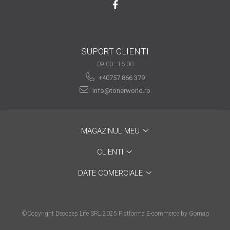
viața din secolul XXI
Sfaturi interesante pentru
a ne simţi la locul de muncă
“ca acasă”!
Tehnologia şi puterea ei de
SUPORT CLIENTI
a schimba lumea
09:00 - 16:00
Idei de cadouri inspirate
+40757 866 379
pentru pasionații de
info@tonerworld.ro
tehnologie
Calitate mai bună cu
imprimanta laser color
Tipurile de cartușe și
MAGAZINUL MEU
particularitățile acestora
CLIENTI
Ce tip de scanner să alegi
DATE COMERCIALE
în funcție de afacerea ta
De ce alegi o
multifuncțională laser
©Copyright Decoses Life SRL 2025
Platforma E-commerce by Gomag
color?
Prin ce se face important