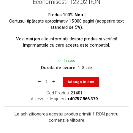
Economisesti:
122,02
RON
toner sau cele cu rezervor?
Care tip de cartuşe e mai
bun: OEM sau cele
Produs 100%
Nou
!
compatibile?
Cartuşul tipăreşte aproximativ 15.000 pagini (acoperire text
Expediții fotografice – 5
standard de 5%).
locuri secrete din România
unde să mergi pentru a
Vezi mai jos alte informaţii despre produs şi verifică
Cum să-ți ordonezi eficient
face fotografii
imprimantele cu care acesta este compatibl.
documentele necesare din
casă?
De ce să nu renunți
In stoc
niciodată la scrisul de
Durata de livrare:
1-3 zile
mână?
Top 5 cele mai misterioase
fotografii din istorie
Adauga in cos
Tehnica de birou și
Cod Produs:
21401
Ai nevoie de ajutor?
+40757 866 379
efectele pe care le are
asupra sănătății. Cum
PC-ul, laptopul,
reduci riscurile?
La achizitionarea acestui produs primiti
1
RON pentru
imprimantele – ce să faci
comenzile viitoare
ca să le prelungești viața?
5 Trenduri principale în