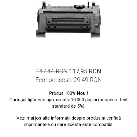
ajutorul unui printer 3D
Dezvoltarea pieții de
imprimante 3D folosite în
industria stomatologică
Evaluarea strategiei de
piață a imprimantelor 3D
până în 2026
Fericirea – starea care nu
poate fi amânată
Cum îți poți îngriji
imprimanta?
147,44 RON
117,95 RON
Imprimarea 3d în România
Economisesti:
29,49
RON
Reciclarea hârtiei – mituri
Produs 100%
Nou
!
și adevăruri. Unde se
Cartuşul tipăreşte aproximativ 10.000 pagini (acoperire text
reciclează hârtia în
Fotografi care ne
standard de 5%).
România?
demonstrează că nu avem
Vezi mai jos alte informaţii despre produs şi verifică
nevoie de echipament
Care tip de imprimantă e
imprimantele cu care acesta este compatibl.
scump pentru a face
mai bun: imprimantele cu
fotografii bune