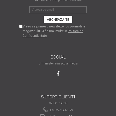
are nevoie de ajutor
Fă o alegere corectă
pentru durabilitatea
funcționării unei
Vreau sa primesc newsletter cu promotiile
Cum să redai culoare
magazinului. Afla mai multe in
Politica de
imprimante
clipelor din viața ta?
Confidentialitate
Comerț electronic –
avantaje
SOCIAL
Ai nevoie de o imprimantă?
Urmareste-ne in social media
Fii atent la câteva detalii
înainte de a achiziționa una
Fii în pas cu noile tehnologii
pentru confortul de zi cu zi
Transformăm strigătul
disperării S.O.S. în S.O.N.
SUPORT CLIENTI
09:00 - 16:00
Top 5 cele mai necesare
+40757 866 379
gadgeturi pentru a ușura