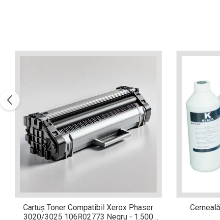
Xerox DocuCentre SC2020
– Noi perspective de
imprimare în epoca digitală
Imprimarea 3D – ce ne
așteaptă în următorii 10
ani?
10 site-uri pe care îți vei
petrece timpul în mod
productiv
Care sunt cele mai bune
branduri de imprimante și
de ce?
5 site-uri pe care să le
folosești la imprimarea
fotografiilor
Recomandări pentru a
alege o imprimantă bună
Înlocuirea, în siguranță, a
cartușului pentru
imprimantă: 9 momente
Ce reprezintă și la ce
Cartuș Toner Compatibil Xerox Phaser
Cerneală
importante
3020/3025 106R02773 Negru - 1.500
folosesc imprimantele