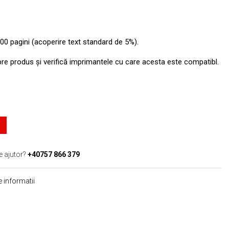
00 pagini (acoperire text standard de 5%).
pre produs şi verifică imprimantele cu care acesta este compatibl.
e ajutor?
+40757 866 379
 informatii