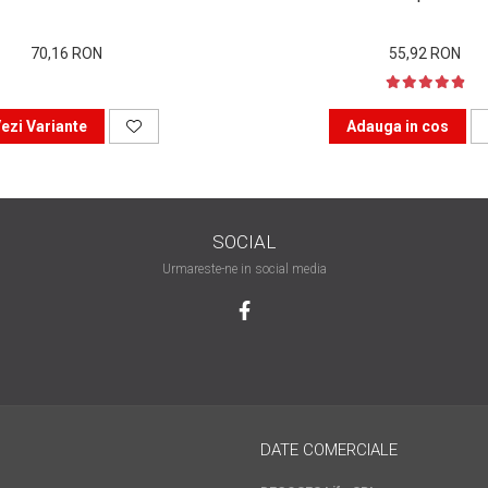
70,16 RON
55,92 RON
ezi Variante
Adauga in cos
SOCIAL
Urmareste-ne in social media
DATE COMERCIALE