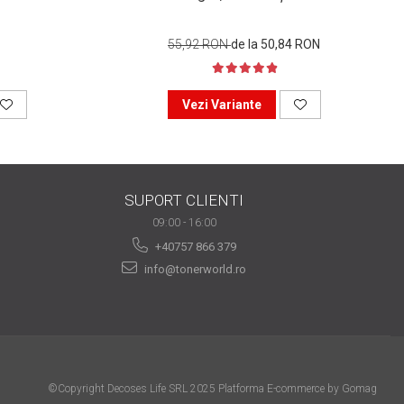
55,92 RON
de la 50,84 RON
Vezi Variante
SUPORT CLIENTI
09:00 - 16:00
+40757 866 379
info@tonerworld.ro
©Copyright Decoses Life SRL 2025
Platforma E-commerce by Gomag