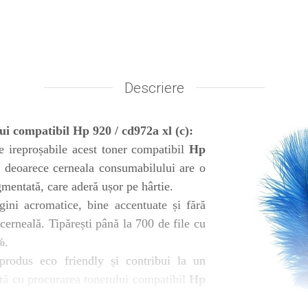
Descriere
ui compatibil Hp 920 / cd972a xl (c):
 ireproșabile acest toner compatibil
Hp
, deoarece cerneala consumabilului are o
gmentată, care aderă ușor pe hârtie.
gini acromatice, bine accentuate și fără
cerneală. Tipărești până la 700 de file cu
%.
produs eco friendly și contribui la un
tă cu procurarea tonerului compatibil
Hp