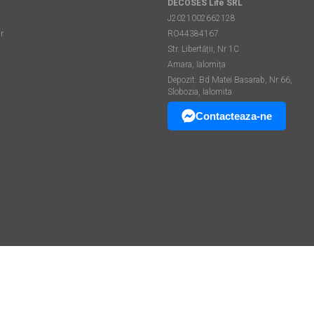
DECOSES Life SRL
J2021002662128
r
RO44384167
Str. Libertății, Nr 1C
Amara, Ialomița
Depozit: Bd Matei Basarab, Nr 66,
Slobozia, Ialomita
Contacteaza-ne