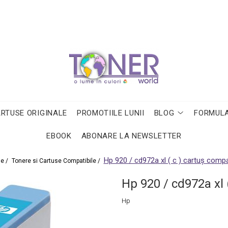
ARTUSE ORIGINALE
PROMOTIILE LUNII
BLOG
FORMULA
EBOOK
ABONARE LA NEWSLETTER
Hp 920 / cd972a xl ( c ) cartuş compat
e /
Tonere si Cartuse Compatibile /
Hp 920 / cd972a xl 
Hp