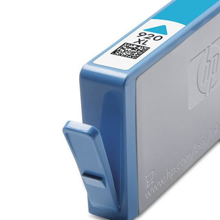
ajutorul unui printer 3D
Dezvoltarea pieții de
imprimante 3D folosite în
industria stomatologică
Evaluarea strategiei de
piață a imprimantelor 3D
până în 2026
Fericirea – starea care nu
poate fi amânată
Cum îți poți îngriji
imprimanta?
Imprimarea 3d în România
Reciclarea hârtiei – mituri
și adevăruri. Unde se
reciclează hârtia în
Fotografi care ne
România?
demonstrează că nu avem
nevoie de echipament
Care tip de imprimantă e
scump pentru a face
mai bun: imprimantele cu
fotografii bune