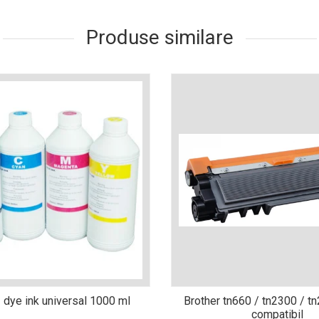
Produse similare
 dye ink universal 1000 ml
Brother tn660 / tn2300 / t
compatibil