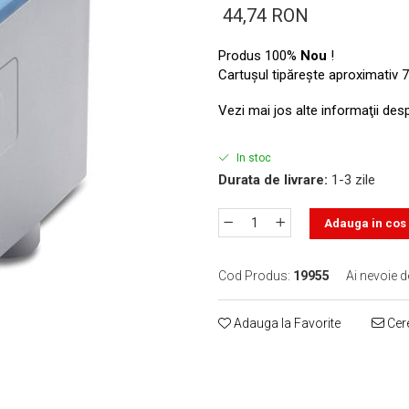
44,74 RON
Produs 100%
Nou
!
Cartuşul tipăreşte aproximativ 7
Vezi mai jos alte informaţii des
In stoc
Durata de livrare:
1-3 zile
Adauga in cos
Cod Produs:
19955
Ai nevoie d
Adauga la Favorite
Cere