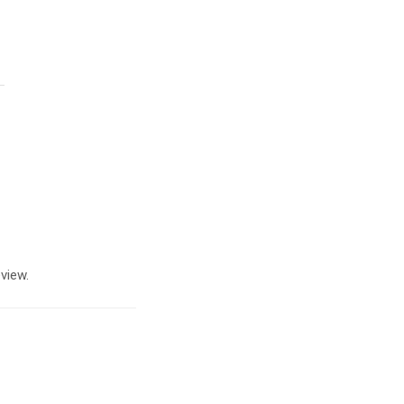
el puţin 5 pagini pe
view.