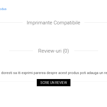
balat în cutie de carton
Color
, însoţit
rodus
Retur
şi
Livrare Rapidă
, în 24 h.
teriorarea produsului, recomandăm tipărirea regulată, a c
Imprimante Compatibile
Review-uri
(0)
 doresti sa iti exprimi parerea despre acest produs poti adauga un re
SCRIE UN REVIEW