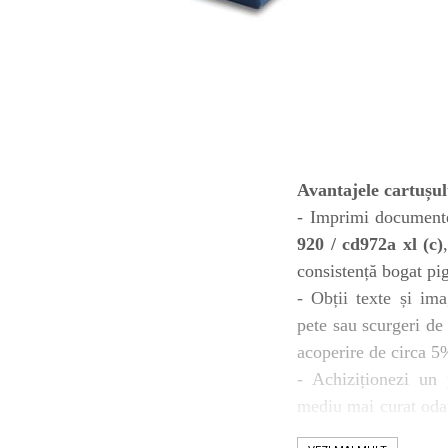
toner sau cele cu rezervor?
Care tip de cartuşe e mai
bun: OEM sau cele
compatibile?
Expediții fotografice – 5
locuri secrete din România
unde să mergi pentru a
Cum să-ți ordonezi eficient
face fotografii
documentele necesare din
casă?
Avantajele cartușul
De ce să nu renunți
- Imprimi documente
niciodată la scrisul de
mână?
920 / cd972a xl (c)
Top 5 cele mai misterioase
consistență bogat pi
fotografii din istorie
- Obții texte și ima
Tehnica de birou și
pete sau scurgeri de 
efectele pe care le are
acoperire de circa 5
asupra sănătății. Cum
PC-ul, laptopul,
- Achiziționezi un 
reduci riscurile?
imprimantele – ce să faci
mediu mai curat oda
ca să le prelungești viața?
5 Trenduri principale în
920 / cd972a xl (c)
.