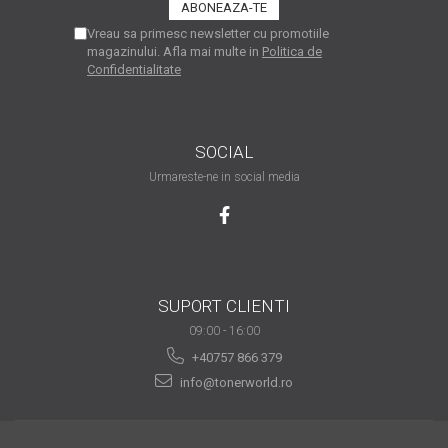
are nevoie de ajutor
Vreau sa primesc newsletter cu promotiile
magazinului. Afla mai multe in
Politica de
Fă o alegere corectă
Confidentialitate
pentru durabilitatea
funcționării unei
Cum să redai culoare
imprimante
clipelor din viața ta?
SOCIAL
Comerț electronic –
Urmareste-ne in social media
avantaje
Ai nevoie de o imprimantă?
Fii atent la câteva detalii
înainte de a achiziționa una
Fii în pas cu noile tehnologii
SUPORT CLIENTI
pentru confortul de zi cu zi
09:00 - 16:00
Transformăm strigătul
+40757 866 379
disperării S.O.S. în S.O.N.
info@tonerworld.ro
Top 5 cele mai necesare
gadgeturi pentru a ușura