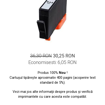
ajutorul unui printer 3D
Dezvoltarea pieții de
imprimante 3D folosite în
industria stomatologică
Evaluarea strategiei de
piață a imprimantelor 3D
până în 2026
Fericirea – starea care nu
poate fi amânată
Cum îți poți îngriji
imprimanta?
36,30 RON
30,25 RON
Imprimarea 3d în România
Economisesti:
6,05
RON
Reciclarea hârtiei – mituri
Produs 100%
Nou
!
și adevăruri. Unde se
Cartuşul tipăreşte aproximativ 400 pagini (acoperire text
reciclează hârtia în
Fotografi care ne
standard de 5%).
România?
demonstrează că nu avem
Vezi mai jos alte informaţii despre produs şi verifică
nevoie de echipament
Care tip de imprimantă e
imprimantele cu care acesta este compatibl.
scump pentru a face
mai bun: imprimantele cu
fotografii bune