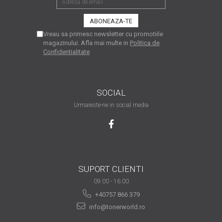
are nevoie de ajutor
Fă o alegere corectă
Vreau sa primesc newsletter cu promotiile
pentru durabilitatea
magazinului. Afla mai multe in
Politica de
funcționării unei
Confidentialitate
Cum să redai culoare
imprimante
clipelor din viața ta?
Comerț electronic –
SOCIAL
avantaje
Urmareste-ne in social media
Ai nevoie de o imprimantă?
Fii atent la câteva detalii
înainte de a achiziționa una
Fii în pas cu noile tehnologii
pentru confortul de zi cu zi
SUPORT CLIENTI
Transformăm strigătul
09:00 - 16:00
disperării S.O.S. în S.O.N.
+40757 866 379
Top 5 cele mai necesare
info@tonerworld.ro
gadgeturi pentru a ușura