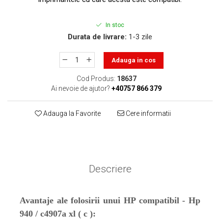
toner sau cele cu rezervor?
Care tip de cartuşe e mai
bun: OEM sau cele
In stoc
compatibile?
Durata de livrare:
1-3 zile
Expediții fotografice – 5
locuri secrete din România
unde să mergi pentru a
Adauga in cos
Cum să-ți ordonezi eficient
face fotografii
documentele necesare din
Cod Produs:
18637
Ai nevoie de ajutor?
+40757 866 379
casă?
De ce să nu renunți
niciodată la scrisul de
Adauga la Favorite
Cere informatii
mână?
Top 5 cele mai misterioase
fotografii din istorie
Tehnica de birou și
efectele pe care le are
Descriere
asupra sănătății. Cum
PC-ul, laptopul,
reduci riscurile?
imprimantele – ce să faci
Avantaje ale folosirii unui HP compatibil - Hp
ca să le prelungești viața?
5 Trenduri principale în
940 / c4907a xl ( c ):