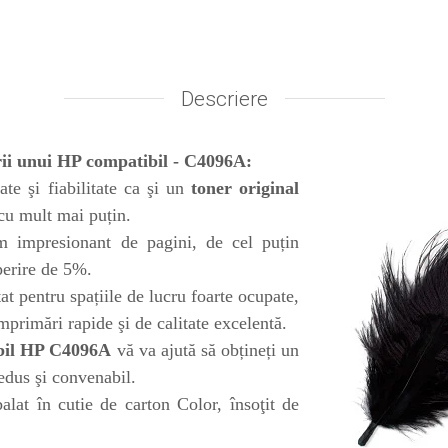
Descriere
irii unui HP compatibil - C4096A:
ate şi fiabilitate ca şi un
toner original
 cu mult mai puțin.
 impresionant de pagini, de cel puțin
perire de 5%.
tat pentru spațiile de lucru foarte ocupate,
primări rapide şi de calitate excelentă.
bil HP C4096A
vă va ajută să obțineți un
edus şi convenabil.
lat în cutie de carton Color, însoţit de