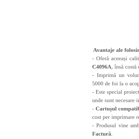
toner sau cele cu rezervor?
Care tip de cartuşe e mai
bun: OEM sau cele
compatibile?
Expediții fotografice – 5
locuri secrete din România
unde să mergi pentru a
Cum să-ți ordonezi eficient
face fotografii
documentele necesare din
Avantaje ale folos
casă?
- Oferă aceeași calit
De ce să nu renunți
C4096A
, însă costă
niciodată la scrisul de
mână?
- Imprimă un volum
Top 5 cele mai misterioase
5000 de foi la o aco
fotografii din istorie
- Este special proiec
Tehnica de birou și
unde sunt necesare im
efectele pe care le are
-
Cartușul compati
asupra sănătății. Cum
PC-ul, laptopul,
cost per imprimare r
reduci riscurile?
imprimantele – ce să faci
- Produsul vine amba
ca să le prelungești viața?
5 Trenduri principale în
Factură
.