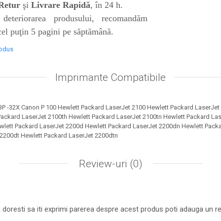
Retur
şi
Livrare Rapidă
, în 24 h.
deteriorarea produsului, recomandăm
 cel puţin 5 pagini pe săptămână.
rodus
Imprimante Compatibile
P -32X Canon P 100 Hewlett Packard LaserJet 2100 Hewlett Packard LaserJe
ackard LaserJet 2100th Hewlett Packard LaserJet 2100tn Hewlett Packard Las
wlett Packard LaserJet 2200d Hewlett Packard LaserJet 2200dn Hewlett Pack
 2200dt Hewlett Packard LaserJet 2200dtn
Review-uri
(0)
 doresti sa iti exprimi parerea despre acest produs poti adauga un re