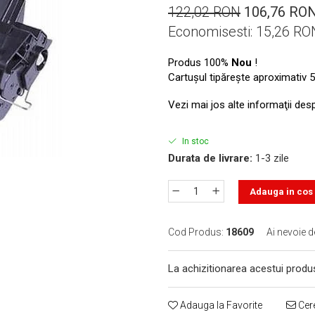
122,02 RON
106,76 RO
Economisesti:
15,26
RO
Produs 100%
Nou
!
Cartuşul tipăreşte aproximativ 5
Vezi mai jos alte informaţii des
In stoc
Durata de livrare:
1-3 zile
Adauga in cos
Cod Produs:
18609
Ai nevoie d
La achizitionarea acestui produ
Adauga la Favorite
Cere