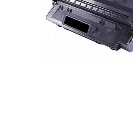
ajutorul unui printer 3D
Dezvoltarea pieții de
imprimante 3D folosite în
industria stomatologică
Evaluarea strategiei de
piață a imprimantelor 3D
până în 2026
Fericirea – starea care nu
poate fi amânată
Cum îți poți îngriji
imprimanta?
Imprimarea 3d în România
Reciclarea hârtiei – mituri
și adevăruri. Unde se
reciclează hârtia în
Fotografi care ne
România?
demonstrează că nu avem
nevoie de echipament
Care tip de imprimantă e
scump pentru a face
mai bun: imprimantele cu
fotografii bune