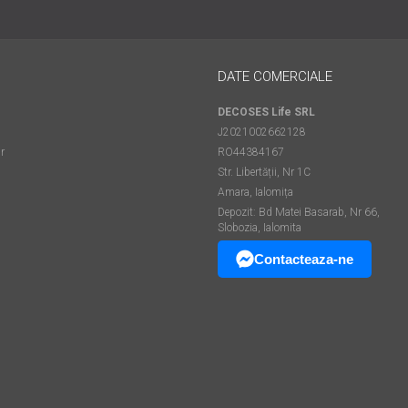
DATE COMERCIALE
DECOSES Life SRL
J2021002662128
r
RO44384167
Str. Libertății, Nr 1C
Amara, Ialomița
Depozit: Bd Matei Basarab, Nr 66,
Slobozia, Ialomita
Contacteaza-ne