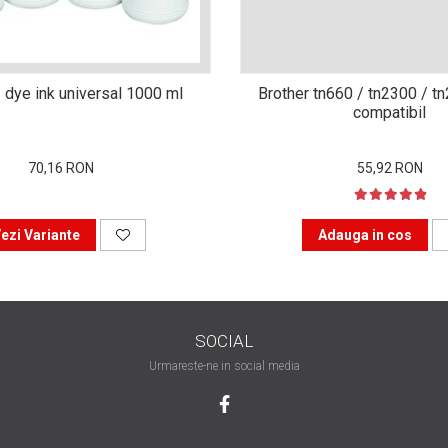
 dye ink universal 1000 ml
Brother tn660 / tn2300 / t
compatibil
70,16 RON
55,92 RON
ezi Variante
Adauga in cos
SOCIAL
Urmareste-ne in social media