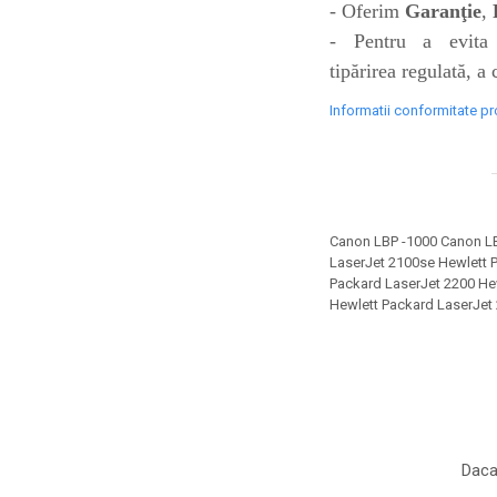
industria imprimării
- Oferim
Garanţie
,
- Pentru a evita 
Tot ce trebuie să cunoști
tipărirea regulată, a
despre controversa privind
imprimarea armelor de foc
Karst Stone Paper – hârtie
Informatii conformitate p
3D
ecologică făcută din piatră
Diferența dintre
imprimantele inkjet și laser.
Ce să alegi?
TOP 5 cele mai rentabile
Canon LBP -1000 Canon LB
LaserJet 2100se Hewlett P
imprimante moderne
Packard LaserJet 2200 He
Cum să-ți îmbunătățești
Hewlett Packard LaserJet
memoria? 7 Tehnici
mnemonice eficiente
Viitorul cărților – e-bookuri
bazate pe descoperiri
și cărți fizice – ce ne
științifice
promit tehnologiile
5 metode pentru a-ți
moderne?
începe diminețile într-un
Daca
mod productiv