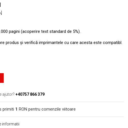
N
N
.000 pagini (acoperire text standard de 5%).
pre produs şi verifică imprimantele cu care acesta este compatibl.
e ajutor?
+40757 866 379
s primiti
1
RON pentru comenzile viitoare
 informatii