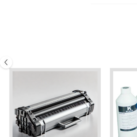
Xerox DocuCentre SC2020
– Noi perspective de
imprimare în epoca digitală
Imprimarea 3D – ce ne
așteaptă în următorii 10
ani?
10 site-uri pe care îți vei
petrece timpul în mod
productiv
Care sunt cele mai bune
branduri de imprimante și
de ce?
5 site-uri pe care să le
folosești la imprimarea
fotografiilor
Recomandări pentru a
alege o imprimantă bună
Înlocuirea, în siguranță, a
cartușului pentru
imprimantă: 9 momente
Ce reprezintă și la ce
importante
folosesc imprimantele