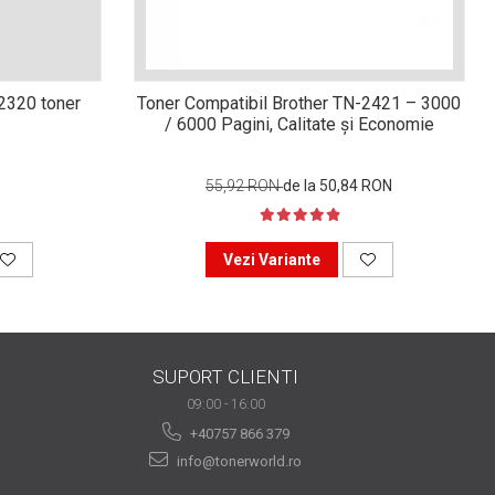
n2320 toner
Toner Compatibil Brother TN-2421 – 3000
/ 6000 Pagini, Calitate și Economie
55,92 RON
de la 50,84 RON
Vezi Variante
SUPORT CLIENTI
09:00 - 16:00
+40757 866 379
info@tonerworld.ro