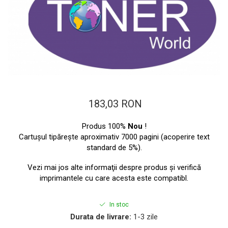
ajutorul unui printer 3D
Dezvoltarea pieții de
imprimante 3D folosite în
industria stomatologică
Evaluarea strategiei de
piață a imprimantelor 3D
până în 2026
Fericirea – starea care nu
poate fi amânată
Cum îți poți îngriji
183,03 RON
imprimanta?
Produs 100%
Nou
!
Imprimarea 3d în România
Cartuşul tipăreşte aproximativ 7000 pagini (acoperire text
Reciclarea hârtiei – mituri
standard de 5%).
și adevăruri. Unde se
Vezi mai jos alte informaţii despre produs şi verifică
reciclează hârtia în
Fotografi care ne
imprimantele cu care acesta este compatibl.
România?
demonstrează că nu avem
nevoie de echipament
In stoc
Care tip de imprimantă e
scump pentru a face
Durata de livrare:
1-3 zile
mai bun: imprimantele cu
fotografii bune