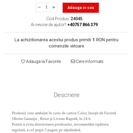
toner sau cele cu rezervor?
Care tip de cartuşe e mai
Adauga in cos
bun: OEM sau cele
Cod Produs:
24045
compatibile?
Expediții fotografice – 5
Ai nevoie de ajutor?
+40757 866 379
locuri secrete din România
unde să mergi pentru a
La achizitionarea acestui produs primiti
1
RON pentru
Cum să-ți ordonezi eficient
face fotografii
comenzile viitoare
documentele necesare din
casă?
De ce să nu renunți
Adauga la Favorite
Cere informatii
niciodată la scrisul de
mână?
Top 5 cele mai misterioase
fotografii din istorie
Tehnica de birou și
Descriere
efectele pe care le are
asupra sănătății. Cum
PC-ul, laptopul,
Produsul vine ambalat în cutie de carton Color, însoţit de Factură
reduci riscurile?
imprimantele – ce să faci
Oferim Garanţie , Retur şi Livrare Rapidă, în 24 h.
ca să le prelungești viața?
Pentru a evita deteriorarea produsului, recomandăm tipărirea
5 Trenduri principale în
regulată, a cel puţin 5 pagini pe săptămână.