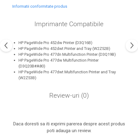
industria imprimării
Informatii conformitate produs
Tot ce trebuie să cunoști
despre controversa privind
Imprimante Compatibile
imprimarea armelor de foc
Karst Stone Paper – hârtie
3D
ecologică făcută din piatră
HP PageWide Pro 452dw Printer (D3Q16B)
Diferența dintre
HP PageWide Pro 452dwt Printer and Tray (W2Z52B)
HP PageWide Pro 477dn Multifunction Printer (D3Q19B)
imprimantele inkjet și laser.
HP PageWide Pro 477dw Multifunction Printer
Ce să alegi?
(D3Q20B#A80)
TOP 5 cele mai rentabile
HP PageWide Pro 477dwt Multifunction Printer and Tray
imprimante moderne
(W2Z53B)
Cum să-ți îmbunătățești
memoria? 7 Tehnici
Review-uri
(0)
mnemonice eficiente
Viitorul cărților – e-bookuri
bazate pe descoperiri
și cărți fizice – ce ne
științifice
promit tehnologiile
5 metode pentru a-ți
Daca doresti sa iti exprimi parerea despre acest produs
moderne?
începe diminețile într-un
poti adauga un review.
mod productiv