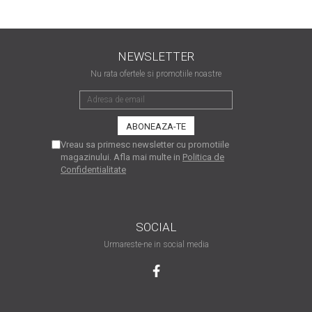
matriceale?
3 sfaturi care te vor ajuta
să moderezi consumul de
tuș din cartușele
NEWSLETTER
Vrei să știi cum se reumple
imprimantei
Nu rata ofertele si promotiile noastre
un cartuș? Iată câteva
explicații care-ți vor prinde
O recapitulare necesară: 5
bine
avantaje clare ale
imprimantelor de tip inkjet
Întreținerea corectă a
Vreau sa primesc newsletter cu promotiile
magazinului. Afla mai multe in
Politica de
imprimantelor
Confidentialitate
multifuncționale
Tipuri de imprimante. Ce
alegi – inkjet sau laser?
4 aplicații care te vor ajuta
SOCIAL
să devii mai organizat
Urmareste-ne in social media
Curiozități despre
imprimante
Semne că imprimanta ta