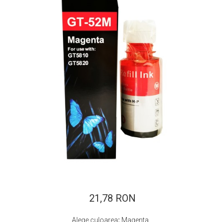
ajutorul unui printer 3D
Dezvoltarea pieții de
imprimante 3D folosite în
industria stomatologică
Evaluarea strategiei de
piață a imprimantelor 3D
până în 2026
Fericirea – starea care nu
poate fi amânată
Cum îți poți îngriji
imprimanta?
Imprimarea 3d în România
Reciclarea hârtiei – mituri
și adevăruri. Unde se
reciclează hârtia în
Fotografi care ne
România?
demonstrează că nu avem
nevoie de echipament
21,78 RON
Care tip de imprimantă e
scump pentru a face
mai bun: imprimantele cu
fotografii bune
Alege culoarea
:
Magenta