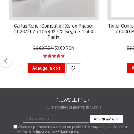
Xerox DocuCentre SC2020
– Noi perspective de
imprimare în epoca digitală
Imprimarea 3D – ce ne
Cartuș Toner Compatibil Xerox Phaser
Toner Compa
așteaptă în următorii 10
3020/3025 106R02773 Negru - 1.500
/ 6000 P
ani?
10 site-uri pe care îți vei
Pagini
petrece timpul în mod
66,09 RON
59,00 RON
55,
productiv
Care sunt cele mai bune
branduri de imprimante și
Adauga in cos
V
de ce?
5 site-uri pe care să le
folosești la imprimarea
fotografiilor
Recomandări pentru a
alege o imprimantă bună
NEWSLETTER
Înlocuirea, în siguranță, a
Nu rata ofertele si promotiile noastre
cartușului pentru
imprimantă: 9 momente
Ce reprezintă și la ce
Vreau sa primesc newsletter cu promotiile magazinului. Afla mai
importante
folosesc imprimantele
multe in
Politica de Confidentialitate