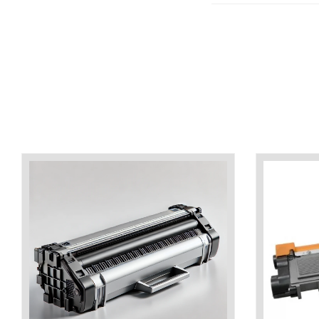
industria imprimării
Tot ce trebuie să cunoști
despre controversa privind
imprimarea armelor de foc
Karst Stone Paper – hârtie
3D
ecologică făcută din piatră
Diferența dintre
imprimantele inkjet și laser.
Ce să alegi?
TOP 5 cele mai rentabile
imprimante moderne
Cum să-ți îmbunătățești
memoria? 7 Tehnici
mnemonice eficiente
Viitorul cărților – e-bookuri
bazate pe descoperiri
și cărți fizice – ce ne
științifice
promit tehnologiile
5 metode pentru a-ți
moderne?
începe diminețile într-un
mod productiv