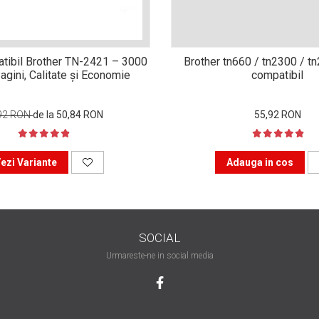
tibil Brother TN-2421 – 3000
Brother tn660 / tn2300 / t
agini, Calitate și Economie
compatibil
92 RON
de la 50,84 RON
55,92 RON
ezi Variante
Adauga in cos
SOCIAL
Urmareste-ne in social media