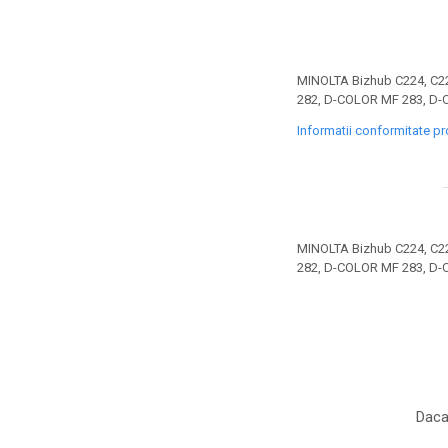
toner sau cele cu rezervor?
Care tip de cartuşe e mai
bun: OEM sau cele
compatibile?
Expediții fotografice – 5
MINOLTA Bizhub C224, C2
locuri secrete din România
282, D-COLOR MF 283, D
unde să mergi pentru a
Informatii conformitate p
Cum să-ți ordonezi eficient
face fotografii
documentele necesare din
casă?
De ce să nu renunți
niciodată la scrisul de
mână?
MINOLTA Bizhub C224, C2
Top 5 cele mai misterioase
282, D-COLOR MF 283, D
fotografii din istorie
Tehnica de birou și
efectele pe care le are
asupra sănătății. Cum
PC-ul, laptopul,
reduci riscurile?
imprimantele – ce să faci
Daca
ca să le prelungești viața?
5 Trenduri principale în