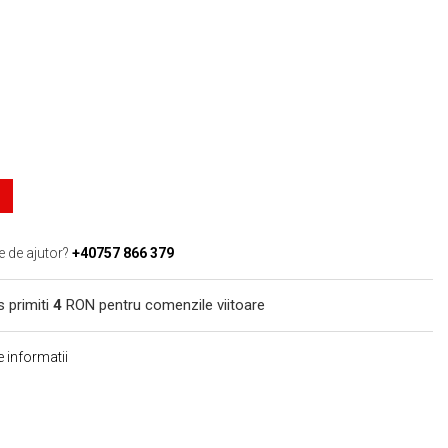
e de ajutor?
+40757 866 379
s primiti
4
RON pentru comenzile viitoare
 informatii