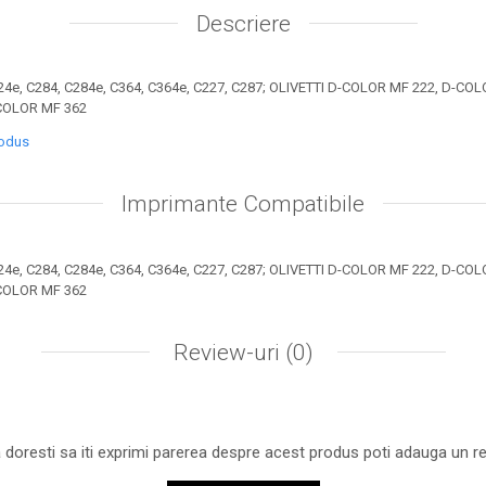
Descriere
24e, C284, C284e, C364, C364e, C227, C287; OLIVETTI D-COLOR MF 222, D-C
-COLOR MF 362
rodus
Imprimante Compatibile
24e, C284, C284e, C364, C364e, C227, C287; OLIVETTI D-COLOR MF 222, D-C
-COLOR MF 362
Review-uri
(0)
 doresti sa iti exprimi parerea despre acest produs poti adauga un re