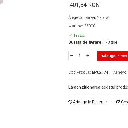
401,84 RON
Alege culoarea
:
Yellow
Marime
:
25000
In stoc
Durata de livrare:
1-3 zile
Adauga in cos
Cod Produs:
EP02174
Ai nevoi
La achizitionarea acestui produ
Adauga la Favorite
Cere