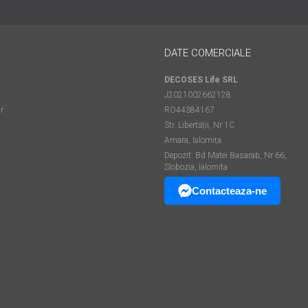
DATE COMERCIALE
DECOSES Life SRL
J2021002662128
r
RO44384167
Str. Libertății, Nr 1C
Amara, Ialomița
Depozit: Bd Matei Basarab, Nr 66,
Slobozia, Ialomita
Contacteaza-ne