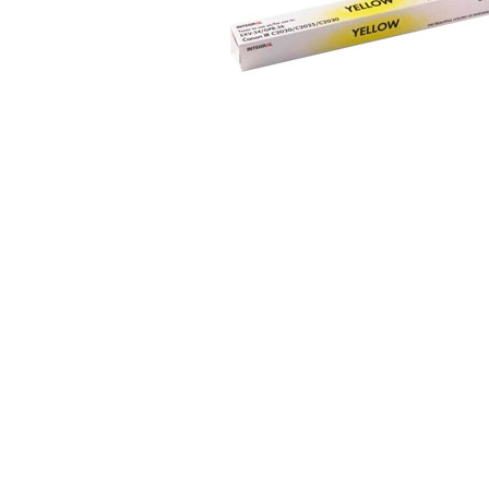
ajutorul unui printer 3D
Dezvoltarea pieții de
imprimante 3D folosite în
industria stomatologică
Evaluarea strategiei de
piață a imprimantelor 3D
până în 2026
Fericirea – starea care nu
poate fi amânată
Cum îți poți îngriji
imprimanta?
Imprimarea 3d în România
Reciclarea hârtiei – mituri
și adevăruri. Unde se
reciclează hârtia în
Fotografi care ne
România?
demonstrează că nu avem
nevoie de echipament
Care tip de imprimantă e
scump pentru a face
mai bun: imprimantele cu
fotografii bune