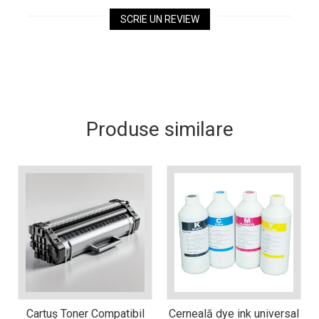
Xerox DocuCentre SC2020
SCRIE UN REVIEW
– Noi perspective de
imprimare în epoca digitală
Imprimarea 3D – ce ne
așteaptă în următorii 10
ani?
10 site-uri pe care îți vei
petrece timpul în mod
productiv
Produse similare
Care sunt cele mai bune
branduri de imprimante și
de ce?
5 site-uri pe care să le
folosești la imprimarea
fotografiilor
Recomandări pentru a
alege o imprimantă bună
Înlocuirea, în siguranță, a
cartușului pentru
imprimantă: 9 momente
Ce reprezintă și la ce
importante
Cartuș Toner Compatibil
Cerneală dye ink universal
folosesc imprimantele