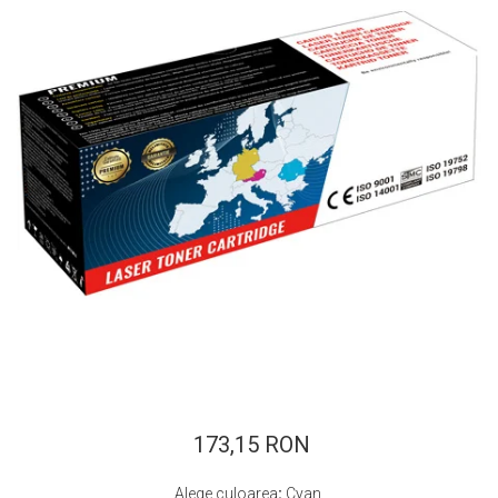
ajutorul unui printer 3D
Dezvoltarea pieții de
imprimante 3D folosite în
industria stomatologică
Evaluarea strategiei de
piață a imprimantelor 3D
până în 2026
Fericirea – starea care nu
poate fi amânată
Cum îți poți îngriji
imprimanta?
Imprimarea 3d în România
Reciclarea hârtiei – mituri
și adevăruri. Unde se
reciclează hârtia în
Fotografi care ne
România?
demonstrează că nu avem
nevoie de echipament
173,15 RON
Care tip de imprimantă e
scump pentru a face
mai bun: imprimantele cu
fotografii bune
Alege culoarea
:
Cyan