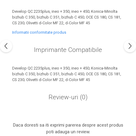
industria imprimării
Develop QC 2235plus, ineo + 350, ineo + 450; Konica-Minolta
Tot ce trebuie să cunoști
bizhub C 350, bizhub C 351, bizhub C 450; OCE CS 180, CS 181,
despre controversa privind
CS 230; Olivetti d-Color MF 22, d-Color MF 45
imprimarea armelor de foc
Karst Stone Paper – hârtie
Informatii conformitate produs
3D
ecologică făcută din piatră
Diferența dintre
Imprimante Compatibile
imprimantele inkjet și laser.
Ce să alegi?
TOP 5 cele mai rentabile
Develop QC 2235plus, ineo + 350, ineo + 450; Konica-Minolta
imprimante moderne
bizhub C 350, bizhub C 351, bizhub C 450; OCE CS 180, CS 181,
CS 230; Olivetti d-Color MF 22, d-Color MF 45
Cum să-ți îmbunătățești
memoria? 7 Tehnici
Review-uri
(0)
mnemonice eficiente
Viitorul cărților – e-bookuri
bazate pe descoperiri
și cărți fizice – ce ne
științifice
promit tehnologiile
5 metode pentru a-ți
moderne?
Daca doresti sa iti exprimi parerea despre acest produs
începe diminețile într-un
poti adauga un review.
mod productiv