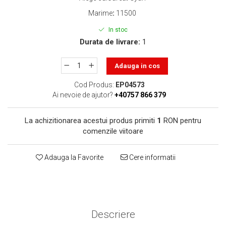
toner sau cele cu rezervor?
Care tip de cartuşe e mai
Marime
:
11500
bun: OEM sau cele
In stoc
compatibile?
Expediții fotografice – 5
Durata de livrare:
1
locuri secrete din România
unde să mergi pentru a
Adauga in cos
Cum să-ți ordonezi eficient
face fotografii
documentele necesare din
Cod Produs:
EP04573
casă?
Ai nevoie de ajutor?
+40757 866 379
De ce să nu renunți
niciodată la scrisul de
La achizitionarea acestui produs primiti
1
RON pentru
mână?
Top 5 cele mai misterioase
comenzile viitoare
fotografii din istorie
Tehnica de birou și
Adauga la Favorite
Cere informatii
efectele pe care le are
asupra sănătății. Cum
PC-ul, laptopul,
reduci riscurile?
imprimantele – ce să faci
ca să le prelungești viața?
Descriere
5 Trenduri principale în