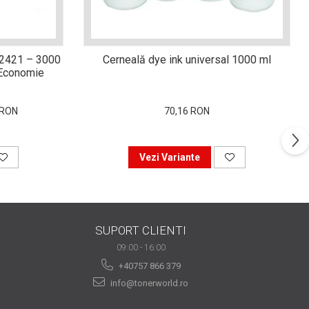
-2421 – 3000
Cerneală dye ink universal 1000 ml
i Economie
 RON
70,16 RON
Vezi Variante
SUPORT CLIENTI
09:00 - 16:00
+40757 866 379
info@tonerworld.ro