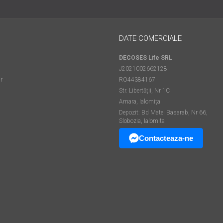
DATE COMERCIALE
DECOSES Life SRL
J2021002662128
r
RO44384167
Str. Libertății, Nr 1C
Amara, Ialomița
Depozit: Bd Matei Basarab, Nr 66,
Slobozia, Ialomita
Contacteaza-ne