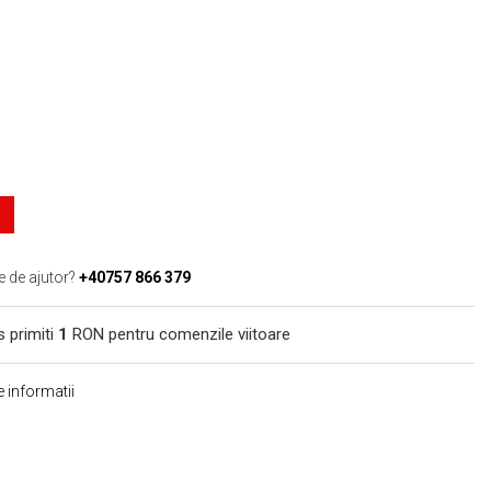
e de ajutor?
+40757 866 379
s primiti
1
RON pentru comenzile viitoare
 informatii