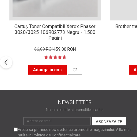
Xerox DocuCentre SC2020
– Noi perspective de
imprimare în epoca digitală
Imprimarea 3D – ce ne
Cartuș Toner Compatibil Xerox Phaser
Brother t
așteaptă în următorii 10
3020/3025 106R02773 Negru - 1.500
ani?
10 site-uri pe care îți vei
Pagini
petrece timpul în mod
66,09 RON
59,00 RON
productiv
Care sunt cele mai bune
branduri de imprimante și
Adauga in cos
A
de ce?
5 site-uri pe care să le
folosești la imprimarea
fotografiilor
Recomandări pentru a
alege o imprimantă bună
NEWSLETTER
Înlocuirea, în siguranță, a
Nu rata ofertele si promotiile noastre
cartușului pentru
imprimantă: 9 momente
Ce reprezintă și la ce
Vreau sa primesc newsletter cu promotiile magazinului. Afla mai
importante
folosesc imprimantele
multe in
Politica de Confidentialitate