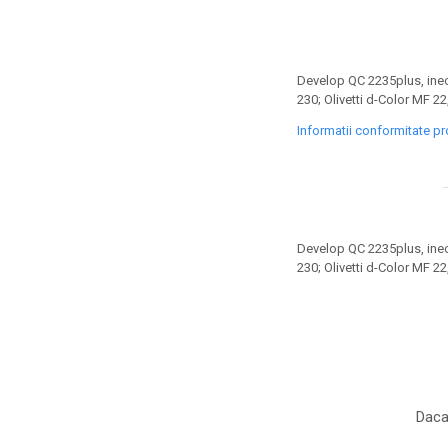
toner sau cele cu rezervor?
Care tip de cartuşe e mai
bun: OEM sau cele
compatibile?
Expediții fotografice – 5
Develop QC 2235plus, ineo
locuri secrete din România
230; Olivetti d-Color MF 2
unde să mergi pentru a
Informatii conformitate p
Cum să-ți ordonezi eficient
face fotografii
documentele necesare din
casă?
De ce să nu renunți
niciodată la scrisul de
mână?
Develop QC 2235plus, ineo
Top 5 cele mai misterioase
230; Olivetti d-Color MF 2
fotografii din istorie
Tehnica de birou și
efectele pe care le are
asupra sănătății. Cum
PC-ul, laptopul,
reduci riscurile?
imprimantele – ce să faci
Daca
ca să le prelungești viața?
5 Trenduri principale în