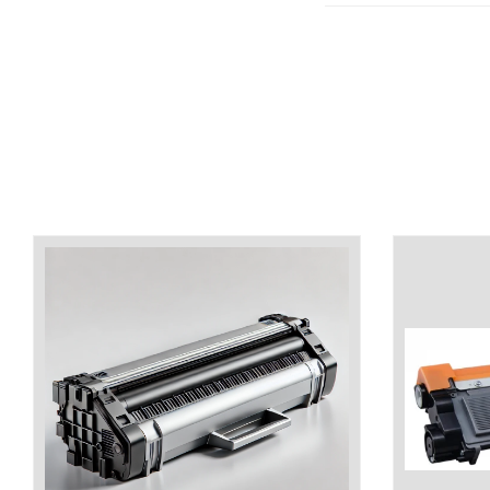
industria imprimării
Tot ce trebuie să cunoști
despre controversa privind
imprimarea armelor de foc
Karst Stone Paper – hârtie
3D
ecologică făcută din piatră
Diferența dintre
imprimantele inkjet și laser.
Ce să alegi?
TOP 5 cele mai rentabile
imprimante moderne
Cum să-ți îmbunătățești
memoria? 7 Tehnici
mnemonice eficiente
Viitorul cărților – e-bookuri
bazate pe descoperiri
și cărți fizice – ce ne
științifice
promit tehnologiile
5 metode pentru a-ți
moderne?
începe diminețile într-un
mod productiv