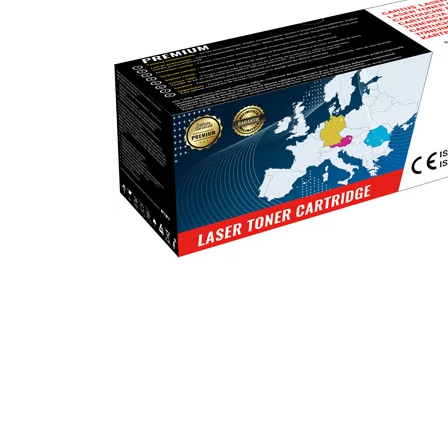
ajutorul unui printer 3D
Dezvoltarea pieții de
imprimante 3D folosite în
industria stomatologică
Evaluarea strategiei de
piață a imprimantelor 3D
până în 2026
Fericirea – starea care nu
poate fi amânată
Cum îți poți îngriji
imprimanta?
Imprimarea 3d în România
Reciclarea hârtiei – mituri
și adevăruri. Unde se
reciclează hârtia în
Fotografi care ne
România?
demonstrează că nu avem
nevoie de echipament
Care tip de imprimantă e
scump pentru a face
mai bun: imprimantele cu
fotografii bune