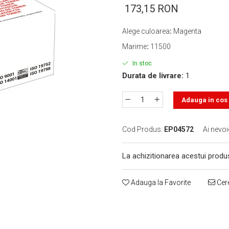
173,15 RON
Alege culoarea
:
Magenta
Marime
:
11500
In stoc
Durata de livrare:
1
Adauga in cos
Cod Produs:
EP04572
Ai nevoi
La achizitionarea acestui produ
Adauga la Favorite
Cere