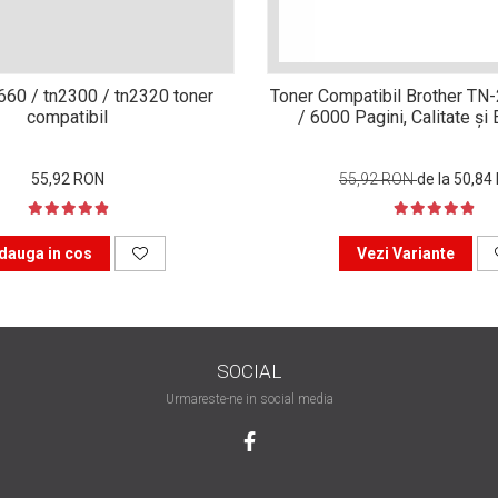
n660 / tn2300 / tn2320 toner
Toner Compatibil Brother TN
compatibil
/ 6000 Pagini, Calitate ș
55,92 RON
55,92 RON
de la 50,84
dauga in cos
Vezi Variante
SOCIAL
Urmareste-ne in social media