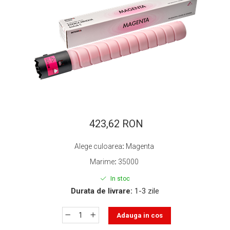
ajutorul unui printer 3D
Dezvoltarea pieții de
imprimante 3D folosite în
industria stomatologică
Evaluarea strategiei de
piață a imprimantelor 3D
până în 2026
Fericirea – starea care nu
poate fi amânată
Cum îți poți îngriji
imprimanta?
423,62 RON
Imprimarea 3d în România
Alege culoarea
:
Magenta
Reciclarea hârtiei – mituri
și adevăruri. Unde se
Marime
:
35000
reciclează hârtia în
Fotografi care ne
In stoc
România?
demonstrează că nu avem
Durata de livrare:
1-3 zile
nevoie de echipament
Care tip de imprimantă e
scump pentru a face
Adauga in cos
mai bun: imprimantele cu
fotografii bune