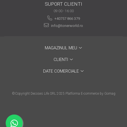
SUPORT CLIENTI
are nevoie de ajutor
09:00 - 16:00
Fă o alegere corectă
+40757 866 379
pentru durabilitatea
info@tonerworld.ro
funcționării unei
Cum să redai culoare
imprimante
clipelor din viața ta?
MAGAZINUL MEU
Comerț electronic –
avantaje
CLIENTI
Ai nevoie de o imprimantă?
DATE COMERCIALE
Fii atent la câteva detalii
înainte de a achiziționa una
Fii în pas cu noile tehnologii
pentru confortul de zi cu zi
©Copyright Decoses Life SRL 2025
Platforma E-commerce by Gomag
Transformăm strigătul
disperării S.O.S. în S.O.N.
Top 5 cele mai necesare
gadgeturi pentru a ușura