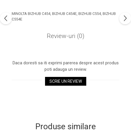
industria imprimării
Tot ce trebuie să cunoști
MINOLTA BIZHUB C454, BIZHUB C454E, BIZHUB C554, BIZHUB
despre controversa privind
C554E
imprimarea armelor de foc
Karst Stone Paper – hârtie
3D
Review-uri
(0)
ecologică făcută din piatră
Diferența dintre
imprimantele inkjet și laser.
Ce să alegi?
Daca doresti sa iti exprimi parerea despre acest produs
TOP 5 cele mai rentabile
poti adauga un review.
imprimante moderne
Cum să-ți îmbunătățești
SCRIE UN REVIEW
memoria? 7 Tehnici
mnemonice eficiente
Viitorul cărților – e-bookuri
bazate pe descoperiri
și cărți fizice – ce ne
științifice
promit tehnologiile
5 metode pentru a-ți
moderne?
începe diminețile într-un
Produse similare
mod productiv