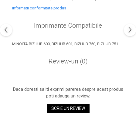
industria imprimării
Informatii conformitate produs
Tot ce trebuie să cunoști
despre controversa privind
Imprimante Compatibile
imprimarea armelor de foc
Karst Stone Paper – hârtie
3D
ecologică făcută din piatră
MINOLTA BIZHUB 600, BIZHUB 601, BIZHUB 750, BIZHUB 751
Diferența dintre
imprimantele inkjet și laser.
Review-uri
(0)
Ce să alegi?
TOP 5 cele mai rentabile
imprimante moderne
Cum să-ți îmbunătățești
Daca doresti sa iti exprimi parerea despre acest produs
memoria? 7 Tehnici
poti adauga un review.
mnemonice eficiente
Viitorul cărților – e-bookuri
bazate pe descoperiri
SCRIE UN REVIEW
și cărți fizice – ce ne
științifice
promit tehnologiile
5 metode pentru a-ți
moderne?
începe diminețile într-un
mod productiv