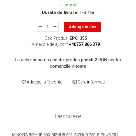
toner sau cele cu rezervor?
Care tip de cartuşe e mai
In stoc
bun: OEM sau cele
Durata de livrare:
1-3 zile
compatibile?
Expediții fotografice – 5
Adauga in cos
locuri secrete din România
unde să mergi pentru a
Cod Produs:
EP01355
Cum să-ți ordonezi eficient
Ai nevoie de ajutor?
+40757 866 379
face fotografii
documentele necesare din
casă?
De ce să nu renunți
La achizitionarea acestui produs primiti
2
RON pentru
niciodată la scrisul de
comenzile viitoare
mână?
Top 5 cele mai misterioase
Adauga la Favorite
Cere informatii
fotografii din istorie
Tehnica de birou și
efectele pe care le are
asupra sănătății. Cum
PC-ul, laptopul,
Descriere
reduci riscurile?
imprimantele – ce să faci
ca să le prelungești viața?
5 Trenduri principale în
MINOLTA BIZHUB 600, BIZHUB 601, BIZHUB 750, BIZHUB 751