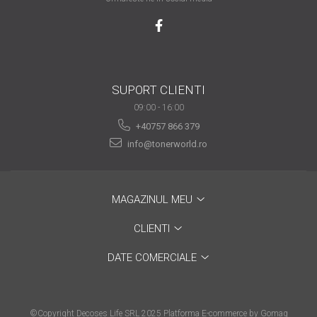
are nevoie de ajutor
Fă o alegere corectă
pentru durabilitatea
funcționării unei
Cum să redai culoare
imprimante
SUPORT CLIENTI
clipelor din viața ta?
09:00 - 16:00
Comerț electronic –
+40757 866 379
avantaje
info@tonerworld.ro
Ai nevoie de o imprimantă?
Fii atent la câteva detalii
înainte de a achiziționa una
MAGAZINUL MEU
Fii în pas cu noile tehnologii
pentru confortul de zi cu zi
CLIENTI
Transformăm strigătul
DATE COMERCIALE
disperării S.O.S. în S.O.N.
Top 5 cele mai necesare
gadgeturi pentru a ușura
©Copyright Decoses Life SRL 2025
Platforma E-commerce by Gomag