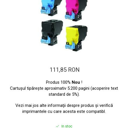
ajutorul unui printer 3D
Dezvoltarea pieții de
imprimante 3D folosite în
industria stomatologică
Evaluarea strategiei de
piață a imprimantelor 3D
până în 2026
Fericirea – starea care nu
poate fi amânată
Cum îți poți îngriji
imprimanta?
111,85 RON
Imprimarea 3d în România
Reciclarea hârtiei – mituri
Produs 100%
Nou
!
Cartuşul tipăreşte aproximativ 5.200 pagini (acoperire text
și adevăruri. Unde se
standard de 5%).
reciclează hârtia în
Fotografi care ne
România?
Vezi mai jos alte informaţii despre produs şi verifică
demonstrează că nu avem
imprimantele cu care acesta este compatibl.
nevoie de echipament
Care tip de imprimantă e
scump pentru a face
mai bun: imprimantele cu
fotografii bune
In stoc