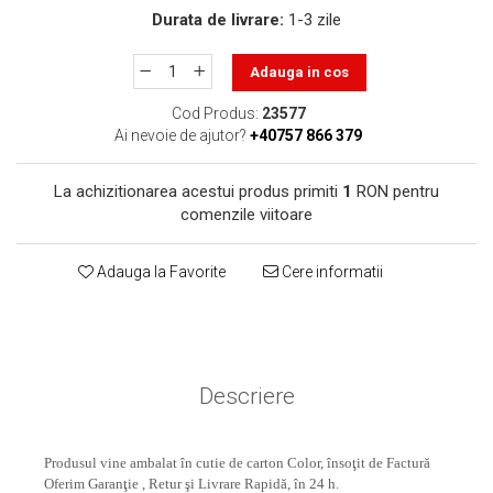
toner sau cele cu rezervor?
Care tip de cartuşe e mai
Durata de livrare:
1-3 zile
bun: OEM sau cele
compatibile?
Adauga in cos
Expediții fotografice – 5
locuri secrete din România
Cod Produs:
23577
unde să mergi pentru a
Ai nevoie de ajutor?
+40757 866 379
Cum să-ți ordonezi eficient
face fotografii
documentele necesare din
La achizitionarea acestui produs primiti
1
RON pentru
casă?
De ce să nu renunți
comenzile viitoare
niciodată la scrisul de
mână?
Adauga la Favorite
Cere informatii
Top 5 cele mai misterioase
fotografii din istorie
Tehnica de birou și
efectele pe care le are
Descriere
asupra sănătății. Cum
PC-ul, laptopul,
reduci riscurile?
imprimantele – ce să faci
ca să le prelungești viața?
Produsul vine ambalat în cutie de carton Color, însoţit de Factură
5 Trenduri principale în
Oferim Garanţie , Retur şi Livrare Rapidă, în 24 h.