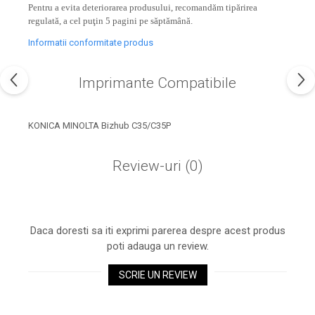
industria imprimării
Pentru a evita deteriorarea produsului, recomandăm tipărirea
regulată, a cel puţin 5 pagini pe săptămână.
Tot ce trebuie să cunoști
Informatii conformitate produs
despre controversa privind
imprimarea armelor de foc
Karst Stone Paper – hârtie
3D
Imprimante Compatibile
ecologică făcută din piatră
Diferența dintre
KONICA MINOLTA Bizhub C35/C35P
imprimantele inkjet și laser.
Ce să alegi?
TOP 5 cele mai rentabile
Review-uri
(0)
imprimante moderne
Cum să-ți îmbunătățești
memoria? 7 Tehnici
mnemonice eficiente
Daca doresti sa iti exprimi parerea despre acest produs
Viitorul cărților – e-bookuri
bazate pe descoperiri
poti adauga un review.
și cărți fizice – ce ne
științifice
promit tehnologiile
SCRIE UN REVIEW
5 metode pentru a-ți
moderne?
începe diminețile într-un
mod productiv