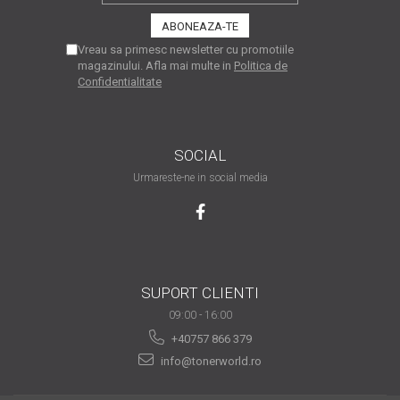
are nevoie de ajutor
Fă o alegere corectă
Vreau sa primesc newsletter cu promotiile
magazinului. Afla mai multe in
Politica de
pentru durabilitatea
Confidentialitate
funcționării unei
Cum să redai culoare
imprimante
clipelor din viața ta?
Comerț electronic –
SOCIAL
avantaje
Urmareste-ne in social media
Ai nevoie de o imprimantă?
Fii atent la câteva detalii
înainte de a achiziționa una
Fii în pas cu noile tehnologii
pentru confortul de zi cu zi
SUPORT CLIENTI
Transformăm strigătul
09:00 - 16:00
disperării S.O.S. în S.O.N.
+40757 866 379
info@tonerworld.ro
Top 5 cele mai necesare
gadgeturi pentru a ușura