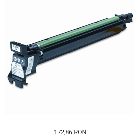
ajutorul unui printer 3D
Dezvoltarea pieții de
imprimante 3D folosite în
industria stomatologică
Evaluarea strategiei de
piață a imprimantelor 3D
până în 2026
Fericirea – starea care nu
poate fi amânată
Cum îți poți îngriji
imprimanta?
Imprimarea 3d în România
Reciclarea hârtiei – mituri
și adevăruri. Unde se
reciclează hârtia în
Fotografi care ne
România?
demonstrează că nu avem
nevoie de echipament
Care tip de imprimantă e
scump pentru a face
172,86 RON
mai bun: imprimantele cu
fotografii bune