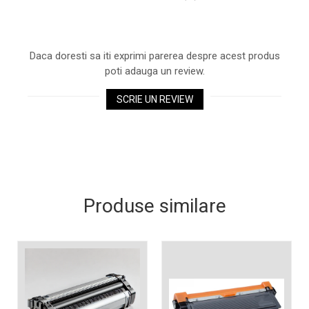
Xerox DocuCentre SC2020
– Noi perspective de
imprimare în epoca digitală
Imprimarea 3D – ce ne
Daca doresti sa iti exprimi parerea despre acest produs
așteaptă în următorii 10
poti adauga un review.
ani?
10 site-uri pe care îți vei
SCRIE UN REVIEW
petrece timpul în mod
productiv
Care sunt cele mai bune
branduri de imprimante și
de ce?
5 site-uri pe care să le
folosești la imprimarea
fotografiilor
Produse similare
Recomandări pentru a
alege o imprimantă bună
Înlocuirea, în siguranță, a
cartușului pentru
imprimantă: 9 momente
Ce reprezintă și la ce
importante
folosesc imprimantele