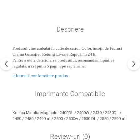
industria imprimării
Tot ce trebuie să cunoști
despre controversa privind
imprimarea armelor de foc
Descriere
Karst Stone Paper – hârtie
3D
ecologică făcută din piatră
Produsul vine ambalat în cutie de carton Color, însoţit de Factură
Diferența dintre
Oferim Garanţie , Retur şi Livrare Rapidă, în 24 h.
imprimantele inkjet și laser.
Pentru a evita deteriorarea produsului, recomandăm tipărirea
Ce să alegi?
regulată, a cel puţin 5 pagini pe săptămână.
TOP 5 cele mai rentabile
imprimante moderne
Informatii conformitate produs
Cum să-ți îmbunătățești
Imprimante Compatibile
memoria? 7 Tehnici
mnemonice eficiente
Viitorul cărților – e-bookuri
bazate pe descoperiri
și cărți fizice – ce ne
Konica Minolta Magicolor 2400DL / 2400W / 2430 / 2430DL /
științifice
2450 / 2480 / 2490mf / 2500 / 2500w / 2530 DL / 2550 / 2590mf
promit tehnologiile
5 metode pentru a-ți
moderne?
începe diminețile într-un
Review-uri
(0)
mod productiv