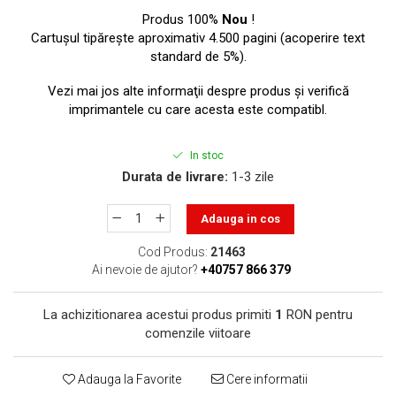
toner sau cele cu rezervor?
Care tip de cartuşe e mai
Produs 100%
Nou
!
bun: OEM sau cele
Cartuşul tipăreşte aproximativ 4.500 pagini (acoperire text
standard de 5%).
compatibile?
Expediții fotografice – 5
locuri secrete din România
Vezi mai jos alte informaţii despre produs şi verifică
unde să mergi pentru a
imprimantele cu care acesta este compatibl.
Cum să-ți ordonezi eficient
face fotografii
documentele necesare din
In stoc
casă?
De ce să nu renunți
Durata de livrare:
1-3 zile
niciodată la scrisul de
mână?
Adauga in cos
Top 5 cele mai misterioase
fotografii din istorie
Cod Produs:
21463
Ai nevoie de ajutor?
+40757 866 379
Tehnica de birou și
efectele pe care le are
La achizitionarea acestui produs primiti
1
RON pentru
asupra sănătății. Cum
PC-ul, laptopul,
comenzile viitoare
reduci riscurile?
imprimantele – ce să faci
ca să le prelungești viața?
5 Trenduri principale în
Adauga la Favorite
Cere informatii