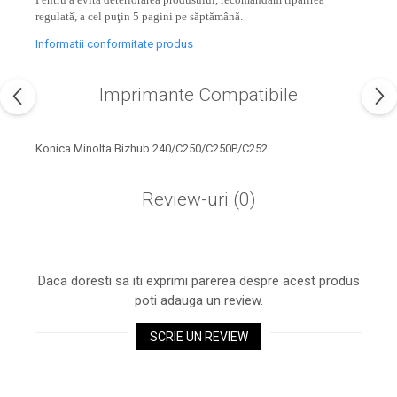
industria imprimării
regulată, a cel puţin 5 pagini pe săptămână.
Tot ce trebuie să cunoști
Informatii conformitate produs
despre controversa privind
imprimarea armelor de foc
Karst Stone Paper – hârtie
Imprimante Compatibile
3D
ecologică făcută din piatră
Diferența dintre
Konica Minolta Bizhub 240/C250/C250P/C252
imprimantele inkjet și laser.
Ce să alegi?
TOP 5 cele mai rentabile
Review-uri
(0)
imprimante moderne
Cum să-ți îmbunătățești
memoria? 7 Tehnici
Daca doresti sa iti exprimi parerea despre acest produs
mnemonice eficiente
Viitorul cărților – e-bookuri
poti adauga un review.
bazate pe descoperiri
și cărți fizice – ce ne
științifice
SCRIE UN REVIEW
promit tehnologiile
5 metode pentru a-ți
moderne?
începe diminețile într-un
mod productiv