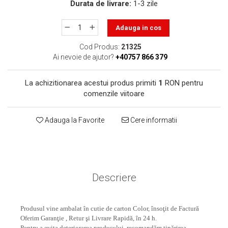
toner sau cele cu rezervor?
Durata de livrare:
1-3 zile
Care tip de cartuşe e mai
bun: OEM sau cele
Adauga in cos
compatibile?
Expediții fotografice – 5
Cod Produs:
21325
locuri secrete din România
Ai nevoie de ajutor?
+40757 866 379
unde să mergi pentru a
Cum să-ți ordonezi eficient
face fotografii
documentele necesare din
La achizitionarea acestui produs primiti
1
RON pentru
casă?
comenzile viitoare
De ce să nu renunți
niciodată la scrisul de
Adauga la Favorite
Cere informatii
mână?
Top 5 cele mai misterioase
fotografii din istorie
Tehnica de birou și
efectele pe care le are
Descriere
asupra sănătății. Cum
PC-ul, laptopul,
reduci riscurile?
imprimantele – ce să faci
Produsul vine ambalat în cutie de carton Color, însoţit de Factură
ca să le prelungești viața?
5 Trenduri principale în
Oferim Garanţie , Retur şi Livrare Rapidă, în 24 h.
Pentru a evita deteriorarea produsului, recomandăm tipărirea