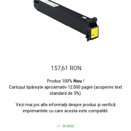
ajutorul unui printer 3D
Dezvoltarea pieții de
imprimante 3D folosite în
industria stomatologică
Evaluarea strategiei de
piață a imprimantelor 3D
până în 2026
Fericirea – starea care nu
poate fi amânată
Cum îți poți îngriji
imprimanta?
157,61 RON
Imprimarea 3d în România
Produs 100%
Nou
!
Reciclarea hârtiei – mituri
Cartuşul tipăreşte aproximativ 12.000 pagini (acoperire text
și adevăruri. Unde se
standard de 5%).
reciclează hârtia în
Fotografi care ne
Vezi mai jos alte informaţii despre produs şi verifică
România?
demonstrează că nu avem
imprimantele cu care acesta este compatibl.
nevoie de echipament
Care tip de imprimantă e
scump pentru a face
mai bun: imprimantele cu
In stoc
fotografii bune