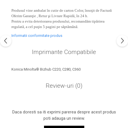
industria imprimării
Produsul vine ambalat în cutie de carton Color, însoţit de Factură
Tot ce trebuie să cunoști
Oferim Garanţie , Retur şi Livrare Rapidă, în 24 h.
despre controversa privind
Pentru a evita deteriorarea produsului, recomandăm tipărirea
imprimarea armelor de foc
regulată, a cel puţin 5 pagini pe săptămână.
Karst Stone Paper – hârtie
3D
ecologică făcută din piatră
Informatii conformitate produs
Diferența dintre
Imprimante Compatibile
imprimantele inkjet și laser.
Ce să alegi?
TOP 5 cele mai rentabile
imprimante moderne
Konica Minolta® Bizhub C220, C280, C360
Cum să-ți îmbunătățești
Review-uri
(0)
memoria? 7 Tehnici
mnemonice eficiente
Viitorul cărților – e-bookuri
bazate pe descoperiri
și cărți fizice – ce ne
științifice
promit tehnologiile
Daca doresti sa iti exprimi parerea despre acest produs
5 metode pentru a-ți
moderne?
poti adauga un review.
începe diminețile într-un
mod productiv