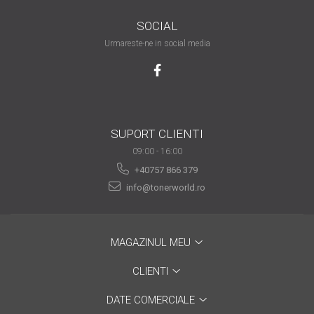
are nevoie de ajutor
SOCIAL
Fă o alegere corectă
Urmareste-ne in social media
pentru durabilitatea
funcționării unei
Cum să redai culoare
imprimante
clipelor din viața ta?
Comerț electronic –
SUPORT CLIENTI
avantaje
09:00 - 16:00
Ai nevoie de o imprimantă?
+40757 866 379
Fii atent la câteva detalii
info@tonerworld.ro
înainte de a achiziționa una
Fii în pas cu noile tehnologii
pentru confortul de zi cu zi
MAGAZINUL MEU
Transformăm strigătul
disperării S.O.S. în S.O.N.
CLIENTI
Top 5 cele mai necesare
DATE COMERCIALE
gadgeturi pentru a ușura