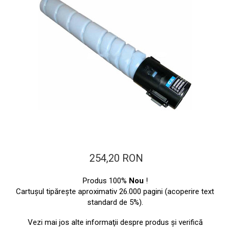
ajutorul unui printer 3D
Dezvoltarea pieții de
imprimante 3D folosite în
industria stomatologică
Evaluarea strategiei de
piață a imprimantelor 3D
până în 2026
Fericirea – starea care nu
poate fi amânată
Cum îți poți îngriji
imprimanta?
Imprimarea 3d în România
Reciclarea hârtiei – mituri
254,20 RON
și adevăruri. Unde se
reciclează hârtia în
Fotografi care ne
Produs 100%
Nou
!
România?
demonstrează că nu avem
Cartuşul tipăreşte aproximativ 26.000 pagini (acoperire text
standard de 5%).
nevoie de echipament
Care tip de imprimantă e
scump pentru a face
mai bun: imprimantele cu
Vezi mai jos alte informaţii despre produs şi verifică
fotografii bune