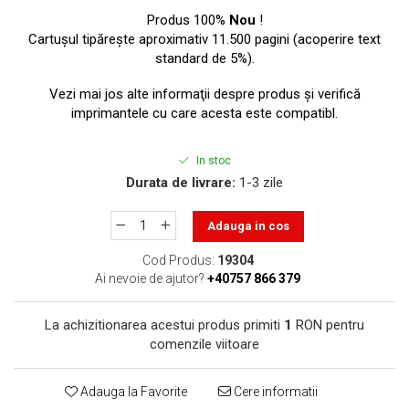
toner sau cele cu rezervor?
Care tip de cartuşe e mai
Produs 100%
Nou
!
bun: OEM sau cele
Cartuşul tipăreşte aproximativ 11.500 pagini (acoperire text
standard de 5%).
compatibile?
Expediții fotografice – 5
locuri secrete din România
Vezi mai jos alte informaţii despre produs şi verifică
unde să mergi pentru a
imprimantele cu care acesta este compatibl.
Cum să-ți ordonezi eficient
face fotografii
documentele necesare din
In stoc
casă?
De ce să nu renunți
Durata de livrare:
1-3 zile
niciodată la scrisul de
mână?
Adauga in cos
Top 5 cele mai misterioase
fotografii din istorie
Cod Produs:
19304
Ai nevoie de ajutor?
+40757 866 379
Tehnica de birou și
efectele pe care le are
La achizitionarea acestui produs primiti
1
RON pentru
asupra sănătății. Cum
PC-ul, laptopul,
comenzile viitoare
reduci riscurile?
imprimantele – ce să faci
ca să le prelungești viața?
5 Trenduri principale în
Adauga la Favorite
Cere informatii