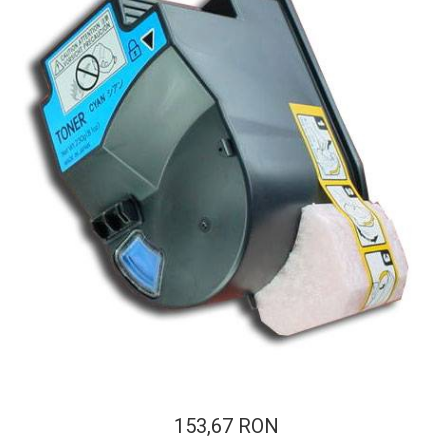
ajutorul unui printer 3D
Dezvoltarea pieții de
imprimante 3D folosite în
industria stomatologică
Evaluarea strategiei de
piață a imprimantelor 3D
până în 2026
Fericirea – starea care nu
poate fi amânată
Cum îți poți îngriji
imprimanta?
Imprimarea 3d în România
Reciclarea hârtiei – mituri
și adevăruri. Unde se
reciclează hârtia în
Fotografi care ne
România?
demonstrează că nu avem
nevoie de echipament
Care tip de imprimantă e
scump pentru a face
153,67 RON
mai bun: imprimantele cu
fotografii bune