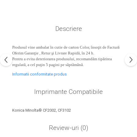
industria imprimării
Tot ce trebuie să cunoști
despre controversa privind
imprimarea armelor de foc
Descriere
Karst Stone Paper – hârtie
3D
ecologică făcută din piatră
Produsul vine ambalat în cutie de carton Color, însoţit de Factură
Diferența dintre
Oferim Garanţie , Retur şi Livrare Rapidă, în 24 h.
imprimantele inkjet și laser.
Pentru a evita deteriorarea produsului, recomandăm tipărirea
Ce să alegi?
regulată, a cel puţin 5 pagini pe săptămână.
TOP 5 cele mai rentabile
imprimante moderne
Informatii conformitate produs
Cum să-ți îmbunătățești
Imprimante Compatibile
memoria? 7 Tehnici
mnemonice eficiente
Viitorul cărților – e-bookuri
bazate pe descoperiri
și cărți fizice – ce ne
Konica Minolta® CF2002, CF3102
științifice
promit tehnologiile
5 metode pentru a-ți
moderne?
Review-uri
(0)
începe diminețile într-un
mod productiv