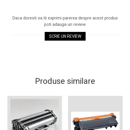
Xerox DocuCentre SC2020
– Noi perspective de
imprimare în epoca digitală
Daca doresti sa iti exprimi parerea despre acest produs
Imprimarea 3D – ce ne
poti adauga un review.
așteaptă în următorii 10
ani?
10 site-uri pe care îți vei
SCRIE UN REVIEW
petrece timpul în mod
productiv
Care sunt cele mai bune
branduri de imprimante și
de ce?
5 site-uri pe care să le
folosești la imprimarea
Produse similare
fotografiilor
Recomandări pentru a
alege o imprimantă bună
Înlocuirea, în siguranță, a
cartușului pentru
imprimantă: 9 momente
Ce reprezintă și la ce
importante
folosesc imprimantele