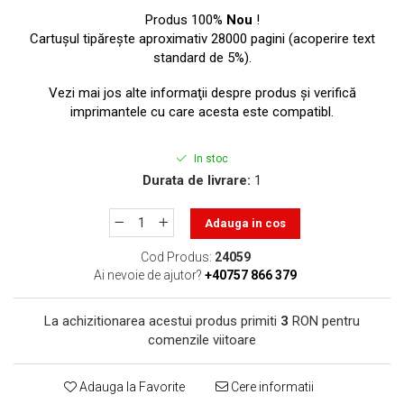
toner sau cele cu rezervor?
Care tip de cartuşe e mai
Produs 100%
Nou
!
bun: OEM sau cele
Cartuşul tipăreşte aproximativ 28000 pagini (acoperire text
standard de 5%).
compatibile?
Expediții fotografice – 5
locuri secrete din România
Vezi mai jos alte informaţii despre produs şi verifică
unde să mergi pentru a
imprimantele cu care acesta este compatibl.
Cum să-ți ordonezi eficient
face fotografii
documentele necesare din
In stoc
casă?
De ce să nu renunți
Durata de livrare:
1
niciodată la scrisul de
mână?
Adauga in cos
Top 5 cele mai misterioase
fotografii din istorie
Cod Produs:
24059
Ai nevoie de ajutor?
+40757 866 379
Tehnica de birou și
efectele pe care le are
La achizitionarea acestui produs primiti
3
RON pentru
asupra sănătății. Cum
PC-ul, laptopul,
comenzile viitoare
reduci riscurile?
imprimantele – ce să faci
ca să le prelungești viața?
5 Trenduri principale în
Adauga la Favorite
Cere informatii