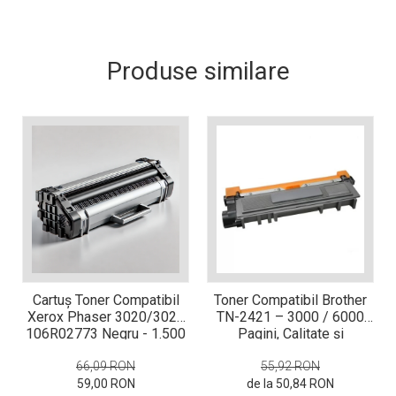
matriceale?
3 sfaturi care te vor ajuta
să moderezi consumul de
Produse similare
tuș din cartușele
Vrei să știi cum se reumple
imprimantei
un cartuș? Iată câteva
explicații care-ți vor prinde
O recapitulare necesară: 5
bine
avantaje clare ale
imprimantelor de tip inkjet
Întreținerea corectă a
imprimantelor
multifuncționale
Tipuri de imprimante. Ce
alegi – inkjet sau laser?
4 aplicații care te vor ajuta
Cartuș Toner Compatibil
Toner Compatibil Brother
să devii mai organizat
Xerox Phaser 3020/3025
TN-2421 – 3000 / 6000
106R02773 Negru - 1.500
Pagini, Calitate și
Curiozități despre
Pagini
Economie
imprimante
66,09 RON
55,92 RON
59,00 RON
de la 50,84 RON
Semne că imprimanta ta