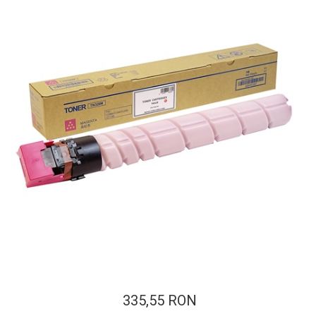
ajutorul unui printer 3D
Dezvoltarea pieții de
imprimante 3D folosite în
industria stomatologică
Evaluarea strategiei de
piață a imprimantelor 3D
până în 2026
Fericirea – starea care nu
poate fi amânată
Cum îți poți îngriji
imprimanta?
Imprimarea 3d în România
Reciclarea hârtiei – mituri
și adevăruri. Unde se
reciclează hârtia în
Fotografi care ne
România?
demonstrează că nu avem
nevoie de echipament
Care tip de imprimantă e
scump pentru a face
335,55 RON
mai bun: imprimantele cu
fotografii bune