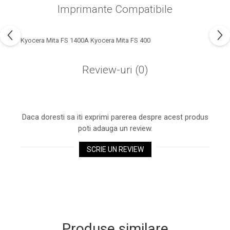
industria imprimării
Imprimante Compatibile
Tot ce trebuie să cunoști
despre controversa privind
Kyocera Mita FS 1400A Kyocera Mita FS 400
imprimarea armelor de foc
Karst Stone Paper – hârtie
3D
ecologică făcută din piatră
Review-uri
(0)
Diferența dintre
imprimantele inkjet și laser.
Ce să alegi?
TOP 5 cele mai rentabile
Daca doresti sa iti exprimi parerea despre acest produs
imprimante moderne
poti adauga un review.
Cum să-ți îmbunătățești
SCRIE UN REVIEW
memoria? 7 Tehnici
mnemonice eficiente
Viitorul cărților – e-bookuri
bazate pe descoperiri
și cărți fizice – ce ne
științifice
promit tehnologiile
5 metode pentru a-ți
moderne?
începe diminețile într-un
Produse similare
mod productiv