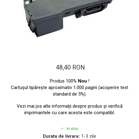
ajutorul unui printer 3D
Dezvoltarea pieții de
imprimante 3D folosite în
industria stomatologică
Evaluarea strategiei de
piață a imprimantelor 3D
până în 2026
Fericirea – starea care nu
poate fi amânată
Cum îți poți îngriji
48,40 RON
imprimanta?
Imprimarea 3d în România
Produs 100%
Nou
!
Cartuşul tipăreşte aproximativ 1.000 pagini (acoperire text
Reciclarea hârtiei – mituri
standard de 5%).
și adevăruri. Unde se
reciclează hârtia în
Vezi mai jos alte informaţii despre produs şi verifică
Fotografi care ne
România?
imprimantele cu care acesta este compatibl.
demonstrează că nu avem
nevoie de echipament
Care tip de imprimantă e
In stoc
scump pentru a face
mai bun: imprimantele cu
Durata de livrare:
1-3 zile
fotografii bune