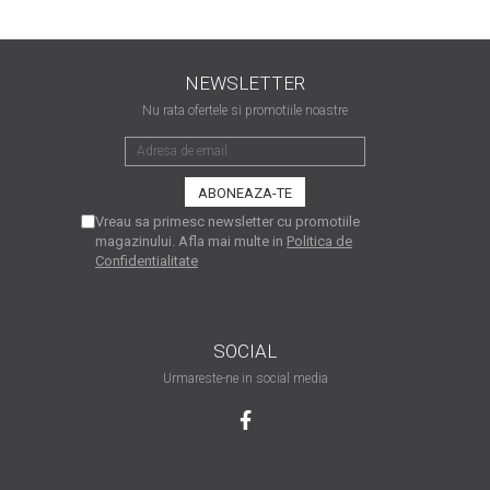
matriceale?
3 sfaturi care te vor ajuta
să moderezi consumul de
NEWSLETTER
tuș din cartușele
Vrei să știi cum se reumple
imprimantei
Nu rata ofertele si promotiile noastre
un cartuș? Iată câteva
explicații care-ți vor prinde
O recapitulare necesară: 5
bine
avantaje clare ale
imprimantelor de tip inkjet
Vreau sa primesc newsletter cu promotiile
Întreținerea corectă a
magazinului. Afla mai multe in
Politica de
imprimantelor
Confidentialitate
multifuncționale
Tipuri de imprimante. Ce
alegi – inkjet sau laser?
SOCIAL
4 aplicații care te vor ajuta
Urmareste-ne in social media
să devii mai organizat
Curiozități despre
imprimante
Semne că imprimanta ta