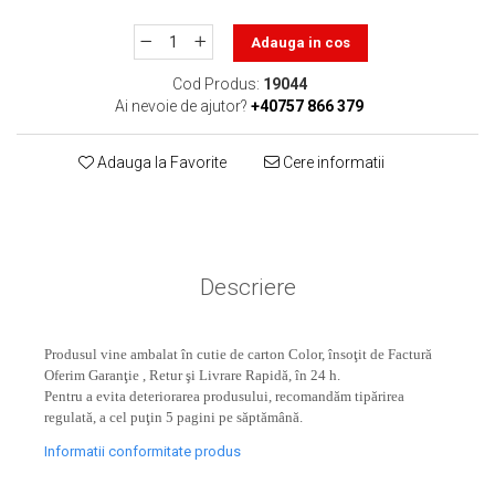
toner sau cele cu rezervor?
Care tip de cartuşe e mai
Adauga in cos
bun: OEM sau cele
compatibile?
Expediții fotografice – 5
Cod Produs:
19044
Ai nevoie de ajutor?
+40757 866 379
locuri secrete din România
unde să mergi pentru a
Cum să-ți ordonezi eficient
face fotografii
Adauga la Favorite
Cere informatii
documentele necesare din
casă?
De ce să nu renunți
niciodată la scrisul de
mână?
Top 5 cele mai misterioase
Descriere
fotografii din istorie
Tehnica de birou și
Produsul vine ambalat în cutie de carton Color, însoţit de Factură
efectele pe care le are
Oferim Garanţie , Retur şi Livrare Rapidă, în 24 h.
asupra sănătății. Cum
Pentru a evita deteriorarea produsului, recomandăm tipărirea
PC-ul, laptopul,
regulată, a cel puţin 5 pagini pe săptămână.
reduci riscurile?
imprimantele – ce să faci
Informatii conformitate produs
ca să le prelungești viața?
5 Trenduri principale în