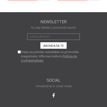
matriceale?
3 sfaturi care te vor ajuta
să moderezi consumul de
tuș din cartușele
Vrei să știi cum se reumple
NEWSLETTER
imprimantei
un cartuș? Iată câteva
Nu rata ofertele si promotiile noastre
explicații care-ți vor prinde
O recapitulare necesară: 5
bine
avantaje clare ale
imprimantelor de tip inkjet
Întreținerea corectă a
Vreau sa primesc newsletter cu promotiile
imprimantelor
magazinului. Afla mai multe in
Politica de
multifuncționale
Confidentialitate
Tipuri de imprimante. Ce
alegi – inkjet sau laser?
4 aplicații care te vor ajuta
SOCIAL
să devii mai organizat
Urmareste-ne in social media
Curiozități despre
imprimante
Semne că imprimanta ta