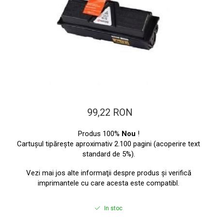
ajutorul unui printer 3D
Dezvoltarea pieții de
imprimante 3D folosite în
industria stomatologică
Evaluarea strategiei de
piață a imprimantelor 3D
până în 2026
Fericirea – starea care nu
poate fi amânată
Cum îți poți îngriji
imprimanta?
99,22 RON
Imprimarea 3d în România
Produs 100%
Nou
!
Reciclarea hârtiei – mituri
Cartuşul tipăreşte aproximativ 2.100 pagini (acoperire text
și adevăruri. Unde se
standard de 5%).
reciclează hârtia în
Fotografi care ne
Vezi mai jos alte informaţii despre produs şi verifică
România?
demonstrează că nu avem
imprimantele cu care acesta este compatibl.
nevoie de echipament
Care tip de imprimantă e
scump pentru a face
mai bun: imprimantele cu
In stoc
fotografii bune