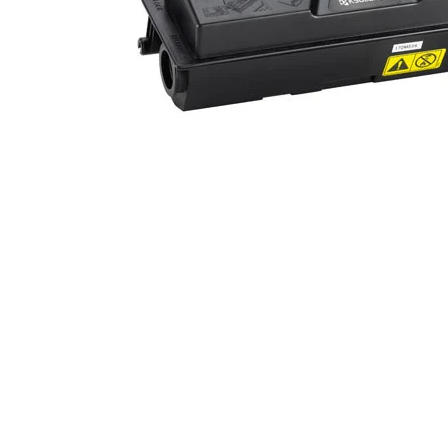
ajutorul unui printer 3D
Dezvoltarea pieții de
imprimante 3D folosite în
industria stomatologică
Evaluarea strategiei de
piață a imprimantelor 3D
până în 2026
Fericirea – starea care nu
poate fi amânată
Cum îți poți îngriji
imprimanta?
Imprimarea 3d în România
Reciclarea hârtiei – mituri
și adevăruri. Unde se
reciclează hârtia în
Fotografi care ne
România?
demonstrează că nu avem
nevoie de echipament
Care tip de imprimantă e
scump pentru a face
mai bun: imprimantele cu
fotografii bune