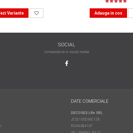
ezi Variante
Adauga in cos
SOCIAL
Urmareste-ne in social media
DATE COMERCIALE
DECOSES Life SRL
J2021002662128
r
RO44384167
Str. Libertății, Nr 1C