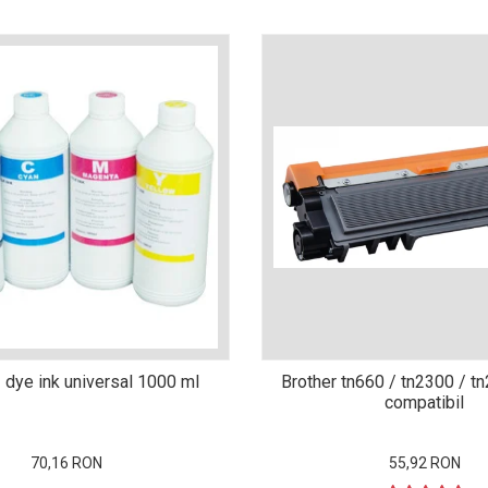
 dye ink universal 1000 ml
Brother tn660 / tn2300 / t
compatibil
70,16 RON
55,92 RON