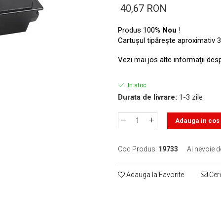
40,67 RON
Produs 100%
Nou
!
Cartuşul tipăreşte aproximativ 3
Vezi mai jos alte informaţii des
In stoc
Durata de livrare:
1-3 zile
Adauga in cos
Cod Produs:
19733
Ai nevoie d
Adauga la Favorite
Cere