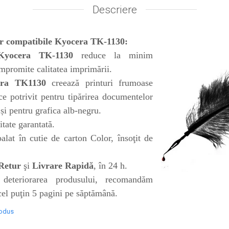
Descriere
or compatibile Kyocera TK-1130:
Kyocera TK-1130
reduce la minim
ompromite calitatea imprimării.
era TK1130
creează printuri frumoase
ace potrivit pentru tipărirea documentelor
 și pentru grafica alb-negru.
litate garantată.
lat în cutie de carton Color, însoţit de
Retur
şi
Livrare Rapidă
, în 24 h.
deteriorarea produsului, recomandăm
 cel puţin 5 pagini pe săptămână.
rodus