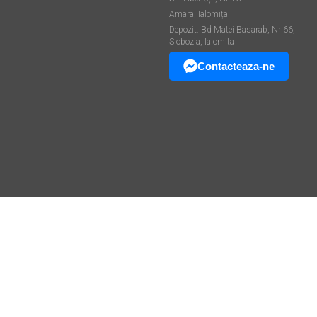
Amara, Ialomița
Depozit: Bd Matei Basarab, Nr 66,
Slobozia, Ialomita
Contacteaza-ne