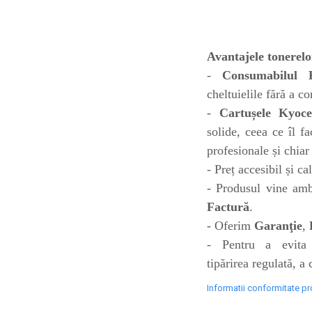
toner sau cele cu rezervor?
Care tip de cartuşe e mai
bun: OEM sau cele
compatibile?
Expediții fotografice – 5
Avantajele tonerel
locuri secrete din România
-
Consumabilul 
unde să mergi pentru a
Cum să-ți ordonezi eficient
cheltuielile fără a c
face fotografii
documentele necesare din
-
Cartușele Kyoc
casă?
solide, ceea ce îl f
De ce să nu renunți
profesionale și chiar
niciodată la scrisul de
mână?
- Preț accesibil și ca
Top 5 cele mai misterioase
- Produsul vine amba
fotografii din istorie
Factură
.
Tehnica de birou și
- Oferim
Garanţie
,
efectele pe care le are
- Pentru a evita 
asupra sănătății. Cum
PC-ul, laptopul,
tipărirea regulată, a
reduci riscurile?
imprimantele – ce să faci
Informatii conformitate p
ca să le prelungești viața?
5 Trenduri principale în