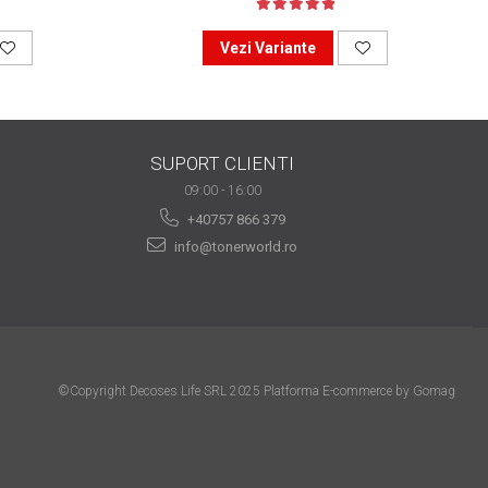
Vezi Variante
SUPORT CLIENTI
09:00 - 16:00
+40757 866 379
info@tonerworld.ro
©Copyright Decoses Life SRL 2025
Platforma E-commerce by Gomag