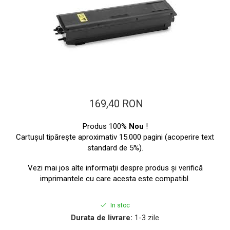
ajutorul unui printer 3D
Dezvoltarea pieții de
imprimante 3D folosite în
industria stomatologică
Evaluarea strategiei de
piață a imprimantelor 3D
până în 2026
Fericirea – starea care nu
poate fi amânată
Cum îți poți îngriji
169,40 RON
imprimanta?
Produs 100%
Nou
!
Imprimarea 3d în România
Cartuşul tipăreşte aproximativ 15.000 pagini (acoperire text
Reciclarea hârtiei – mituri
standard de 5%).
și adevăruri. Unde se
Vezi mai jos alte informaţii despre produs şi verifică
reciclează hârtia în
Fotografi care ne
imprimantele cu care acesta este compatibl.
România?
demonstrează că nu avem
nevoie de echipament
In stoc
Care tip de imprimantă e
scump pentru a face
Durata de livrare:
1-3 zile
mai bun: imprimantele cu
fotografii bune