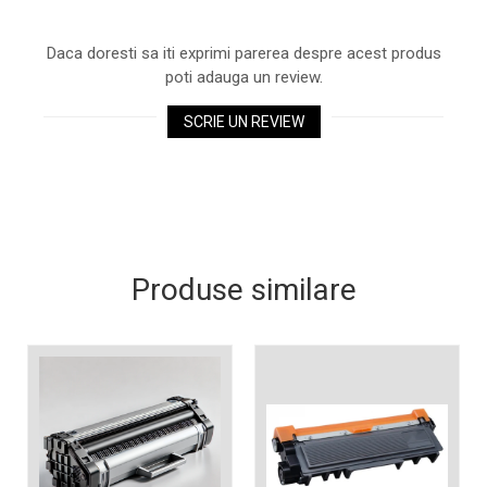
Xerox DocuCentre SC2020
pagini pe săptămână.
– Noi perspective de
Daca doresti sa iti exprimi parerea despre acest produs
imprimare în epoca digitală
Imprimarea 3D – ce ne
poti adauga un review.
așteaptă în următorii 10
ani?
SCRIE UN REVIEW
10 site-uri pe care îți vei
petrece timpul în mod
productiv
Care sunt cele mai bune
branduri de imprimante și
de ce?
5 site-uri pe care să le
Produse similare
folosești la imprimarea
fotografiilor
Recomandări pentru a
alege o imprimantă bună
Înlocuirea, în siguranță, a
cartușului pentru
imprimantă: 9 momente
Ce reprezintă și la ce
importante
folosesc imprimantele