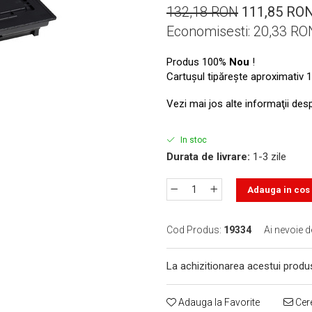
132,18 RON
111,85 RO
Economisesti:
20,33
RO
Produs 100%
Nou
!
Cartuşul tipăreşte aproximativ 1
Vezi mai jos alte informaţii des
In stoc
Durata de livrare:
1-3 zile
Adauga in cos
Cod Produs:
19334
Ai nevoie d
La achizitionarea acestui produ
Adauga la Favorite
Cere