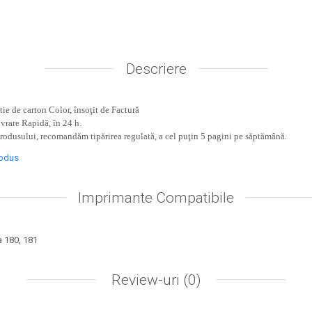
Descriere
ie de carton Color, însoţit de Factură
ivrare Rapidă, în 24 h.
produsului, recomandăm tipărirea regulată, a cel puţin 5 pagini pe săptămână.
rodus
Imprimante Compatibile
 180, 181
Review-uri
(0)