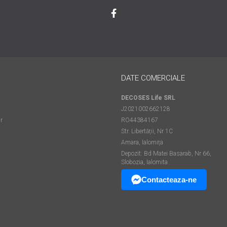
DATE COMERCIALE
DECOSES Life SRL
J2021002662128
r
RO44384167
Str. Libertății, Nr 1C
Amara, Ialomița
Depozit: Bd Matei Basarab, Nr 66,
Slobozia, Ialomita
Contacteaza-ne