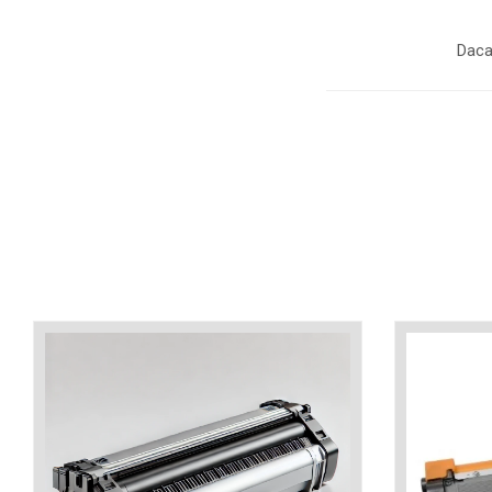
industria imprimării
Tot ce trebuie să cunoști
Daca
despre controversa privind
imprimarea armelor de foc
Karst Stone Paper – hârtie
3D
ecologică făcută din piatră
Diferența dintre
imprimantele inkjet și laser.
Ce să alegi?
TOP 5 cele mai rentabile
imprimante moderne
Cum să-ți îmbunătățești
memoria? 7 Tehnici
mnemonice eficiente
Viitorul cărților – e-bookuri
bazate pe descoperiri
și cărți fizice – ce ne
științifice
promit tehnologiile
5 metode pentru a-ți
moderne?
începe diminețile într-un
mod productiv