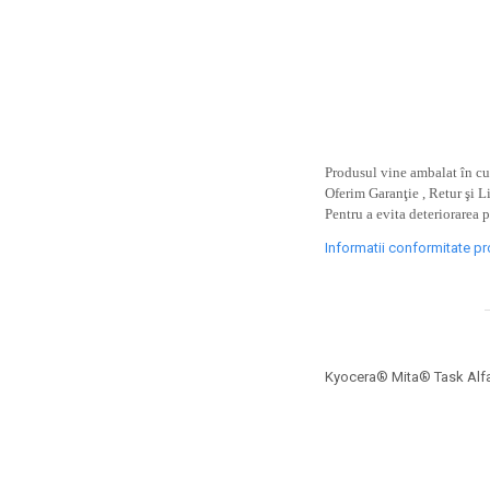
toner sau cele cu rezervor?
Care tip de cartuşe e mai
bun: OEM sau cele
compatibile?
Expediții fotografice – 5
locuri secrete din România
unde să mergi pentru a
Cum să-ți ordonezi eficient
face fotografii
documentele necesare din
Produsul vine ambalat în cut
Oferim Garanţie , Retur şi L
casă?
De ce să nu renunți
Pentru a evita deteriorarea 
niciodată la scrisul de
Informatii conformitate p
mână?
Top 5 cele mai misterioase
fotografii din istorie
Tehnica de birou și
efectele pe care le are
Kyocera® Mita® Task Alfa
asupra sănătății. Cum
PC-ul, laptopul,
reduci riscurile?
imprimantele – ce să faci
ca să le prelungești viața?
5 Trenduri principale în