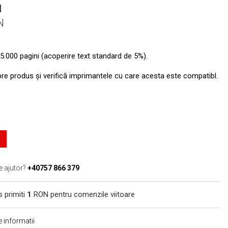
N
N
5.000 pagini (acoperire text standard de 5%).
pre produs şi verifică imprimantele cu care acesta este compatibl.
e ajutor?
+40757 866 379
s primiti
1
RON pentru comenzile viitoare
 informatii