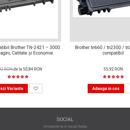
tibil Brother TN-2421 – 3000
Brother tn660 / tn2300 / t
agini, Calitate și Economie
compatibil
92 RON
de la 50,84 RON
55,92 RON
ezi Variante
Adauga in cos
SOCIAL
Urmareste-ne in social media