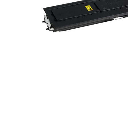
ajutorul unui printer 3D
Dezvoltarea pieții de
imprimante 3D folosite în
industria stomatologică
Evaluarea strategiei de
piață a imprimantelor 3D
până în 2026
Fericirea – starea care nu
poate fi amânată
Cum îți poți îngriji
imprimanta?
Imprimarea 3d în România
Reciclarea hârtiei – mituri
și adevăruri. Unde se
reciclează hârtia în
Fotografi care ne
România?
demonstrează că nu avem
nevoie de echipament
Care tip de imprimantă e
scump pentru a face
mai bun: imprimantele cu
fotografii bune