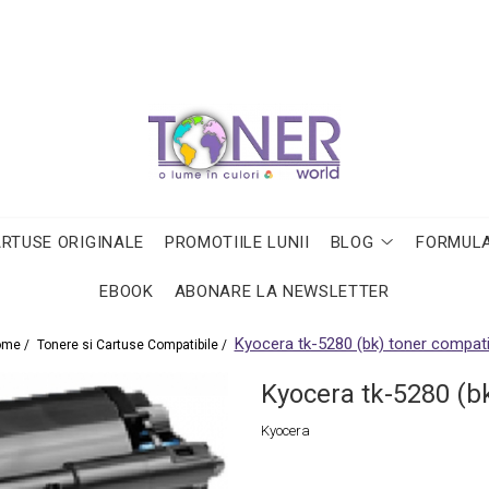
ARTUSE ORIGINALE
PROMOTIILE LUNII
BLOG
FORMULA
EBOOK
ABONARE LA NEWSLETTER
Kyocera tk-5280 (bk) toner compati
ome /
Tonere si Cartuse Compatibile /
Kyocera tk-5280 (bk
Kyocera