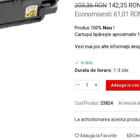
203,36 RON
142,35 RO
Economisesti:
61,01
RO
Produs 100%
Nou
!
Cartuşul tipăreşte aproximativ 1
Vezi mai jos alte informaţii des
In stoc
Durata de livrare:
1-3 zile
Adauga in cos
Cod Produs:
23824
Ai nevoie d
La achizitionarea acestui produ
Adauga la Favorite
Cere