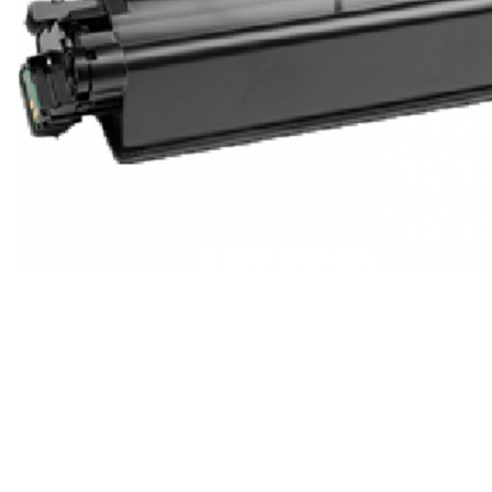
ajutorul unui printer 3D
Dezvoltarea pieții de
imprimante 3D folosite în
industria stomatologică
Evaluarea strategiei de
piață a imprimantelor 3D
până în 2026
Fericirea – starea care nu
poate fi amânată
Cum îți poți îngriji
imprimanta?
Imprimarea 3d în România
Reciclarea hârtiei – mituri
și adevăruri. Unde se
reciclează hârtia în
Fotografi care ne
România?
demonstrează că nu avem
nevoie de echipament
Care tip de imprimantă e
scump pentru a face
mai bun: imprimantele cu
fotografii bune