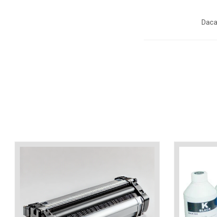
industria imprimării
Tot ce trebuie să cunoști
Daca
despre controversa privind
imprimarea armelor de foc
Karst Stone Paper – hârtie
3D
ecologică făcută din piatră
Diferența dintre
imprimantele inkjet și laser.
Ce să alegi?
TOP 5 cele mai rentabile
imprimante moderne
Cum să-ți îmbunătățești
memoria? 7 Tehnici
mnemonice eficiente
Viitorul cărților – e-bookuri
bazate pe descoperiri
și cărți fizice – ce ne
științifice
promit tehnologiile
5 metode pentru a-ți
moderne?
începe diminețile într-un
mod productiv