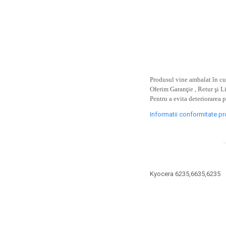
toner sau cele cu rezervor?
Care tip de cartuşe e mai
bun: OEM sau cele
compatibile?
Expediții fotografice – 5
locuri secrete din România
unde să mergi pentru a
Cum să-ți ordonezi eficient
face fotografii
documentele necesare din
Produsul vine ambalat în cut
Oferim Garanţie , Retur şi L
casă?
De ce să nu renunți
Pentru a evita deteriorarea 
niciodată la scrisul de
Informatii conformitate p
mână?
Top 5 cele mai misterioase
fotografii din istorie
Tehnica de birou și
efectele pe care le are
Kyocera 6235,6635,6235
asupra sănătății. Cum
PC-ul, laptopul,
reduci riscurile?
imprimantele – ce să faci
ca să le prelungești viața?
5 Trenduri principale în