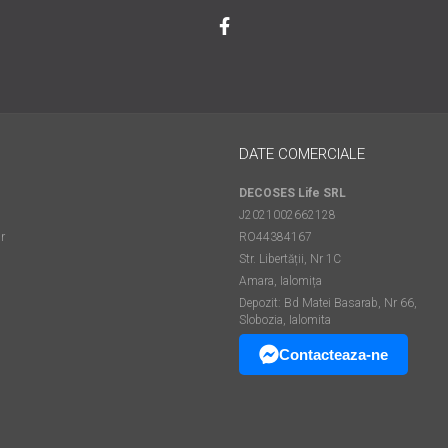
DATE COMERCIALE
DECOSES Life SRL
J2021002662128
r
RO44384167
Str. Libertății, Nr 1C
Amara, Ialomița
Depozit: Bd Matei Basarab, Nr 66,
Slobozia, Ialomita
Contacteaza-ne