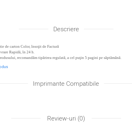
Descriere
ie de carton Color, însoţit de Factură
ivrare Rapidă, în 24 h.
produsului, recomandăm tipărirea regulată, a cel puţin 5 pagini pe săptămână.
rodus
Imprimante Compatibile
Review-uri
(0)