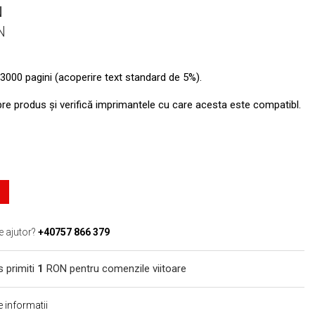
N
N
3000 pagini (acoperire text standard de 5%).
pre produs şi verifică imprimantele cu care acesta este compatibl.
e ajutor?
+40757 866 379
s primiti
1
RON pentru comenzile viitoare
 informatii