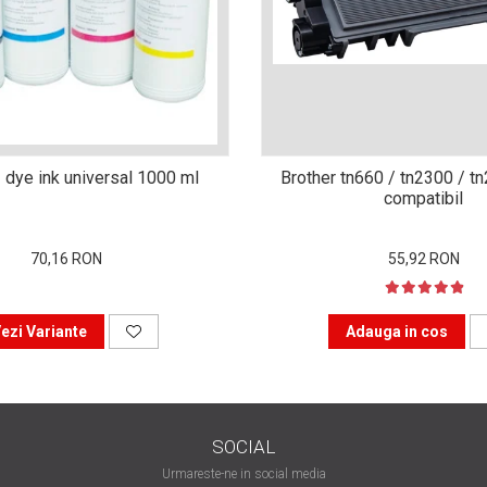
 dye ink universal 1000 ml
Brother tn660 / tn2300 / t
compatibil
70,16 RON
55,92 RON
ezi Variante
Adauga in cos
SOCIAL
Urmareste-ne in social media