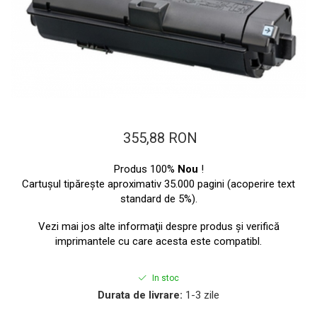
ajutorul unui printer 3D
Dezvoltarea pieții de
imprimante 3D folosite în
industria stomatologică
Evaluarea strategiei de
piață a imprimantelor 3D
până în 2026
Fericirea – starea care nu
poate fi amânată
355,88 RON
Cum îți poți îngriji
imprimanta?
Produs 100%
Nou
!
Imprimarea 3d în România
Cartuşul tipăreşte aproximativ 35.000 pagini (acoperire text
standard de 5%).
Reciclarea hârtiei – mituri
și adevăruri. Unde se
Vezi mai jos alte informaţii despre produs şi verifică
reciclează hârtia în
imprimantele cu care acesta este compatibl.
Fotografi care ne
România?
demonstrează că nu avem
nevoie de echipament
In stoc
Care tip de imprimantă e
Durata de livrare:
1-3 zile
scump pentru a face
mai bun: imprimantele cu
fotografii bune