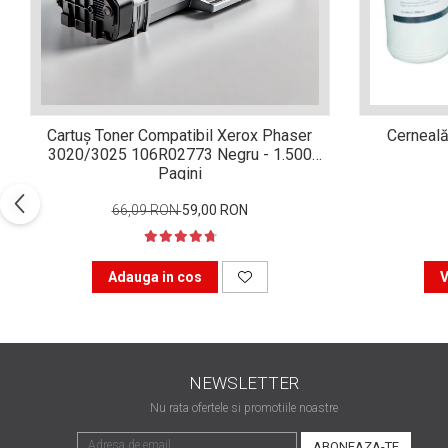
Xerox DocuCentre SC2020
– Noi perspective de
imprimare în epoca digitală
Imprimarea 3D – ce ne
așteaptă în următorii 10
ani?
10 site-uri pe care îți vei
Cartuș Toner Compatibil Xerox Phaser
Cerneală
petrece timpul în mod
3020/3025 106R02773 Negru - 1.500
productiv
Pagini
Care sunt cele mai bune
branduri de imprimante și
66,09 RON
59,00 RON
de ce?
5 site-uri pe care să le
folosești la imprimarea
Adauga in cos
V
fotografiilor
Recomandări pentru a
alege o imprimantă bună
Înlocuirea, în siguranță, a
NEWSLETTER
cartușului pentru
imprimantă: 9 momente
Nu rata ofertele si promotiile noastre
Ce reprezintă și la ce
importante
folosesc imprimantele