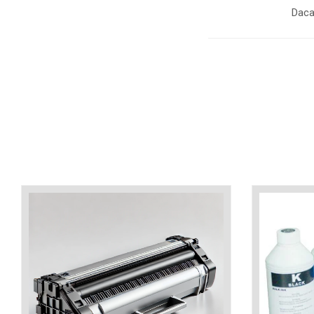
industria imprimării
Daca
Tot ce trebuie să cunoști
despre controversa privind
imprimarea armelor de foc
Karst Stone Paper – hârtie
3D
ecologică făcută din piatră
Diferența dintre
imprimantele inkjet și laser.
Ce să alegi?
TOP 5 cele mai rentabile
imprimante moderne
Cum să-ți îmbunătățești
memoria? 7 Tehnici
mnemonice eficiente
Viitorul cărților – e-bookuri
bazate pe descoperiri
și cărți fizice – ce ne
științifice
promit tehnologiile
5 metode pentru a-ți
moderne?
începe diminețile într-un
mod productiv