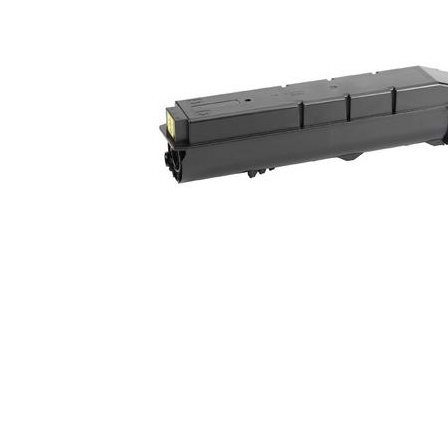
ajutorul unui printer 3D
Dezvoltarea pieții de
imprimante 3D folosite în
industria stomatologică
Evaluarea strategiei de
piață a imprimantelor 3D
până în 2026
Fericirea – starea care nu
poate fi amânată
Cum îți poți îngriji
imprimanta?
Imprimarea 3d în România
Reciclarea hârtiei – mituri
și adevăruri. Unde se
reciclează hârtia în
Fotografi care ne
România?
demonstrează că nu avem
nevoie de echipament
Care tip de imprimantă e
scump pentru a face
mai bun: imprimantele cu
fotografii bune