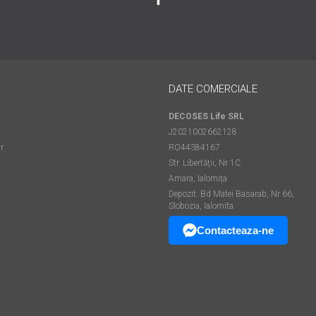
DATE COMERCIALE
DECOSES Life SRL
J2021002662128
r
RO44384167
Str. Libertății, Nr 1C
Amara, Ialomița
Depozit: Bd Matei Basarab, Nr 66,
Slobozia, Ialomita
Contacteaza-ne