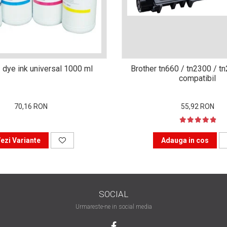
 dye ink universal 1000 ml
Brother tn660 / tn2300 / t
compatibil
70,16 RON
55,92 RON
ezi Variante
Adauga in cos
SOCIAL
Urmareste-ne in social media