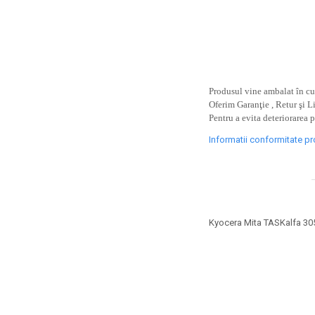
toner sau cele cu rezervor?
Care tip de cartuşe e mai
bun: OEM sau cele
compatibile?
Expediții fotografice – 5
locuri secrete din România
unde să mergi pentru a
Produsul vine ambalat în cut
Cum să-ți ordonezi eficient
face fotografii
Oferim Garanţie , Retur şi L
documentele necesare din
Pentru a evita deteriorarea 
casă?
De ce să nu renunți
Informatii conformitate p
niciodată la scrisul de
mână?
Top 5 cele mai misterioase
fotografii din istorie
Tehnica de birou și
Kyocera Mita TASKalfa 30
efectele pe care le are
asupra sănătății. Cum
PC-ul, laptopul,
reduci riscurile?
imprimantele – ce să faci
ca să le prelungești viața?
5 Trenduri principale în