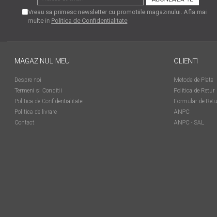
matriceale?
Vreau sa primesc newsletter cu promotiile magazinului. Afla mai
3 sfaturi care te vor ajuta
multe in
Politica de Confidentialitate
să moderezi consumul de
tuș din cartușele
Vrei să știi cum se reumple
imprimantei
un cartuș? Iată câteva
MAGAZINUL MEU
CLIENTI
explicații care-ți vor prinde
O recapitulare necesară: 5
bine
Despre noi
Metode de Plata
avantaje clare ale
Termeni si Conditii
Politica de Retur
imprimantelor de tip inkjet
Întreținerea corectă a
Politica de Confidentialitate
Formular de Retu
imprimantelor
Politica de livrare
ANPC
multifuncționale
Contact
ANPC - SAL
Tipuri de imprimante. Ce
alegi – inkjet sau laser?
4 aplicații care te vor ajuta
să devii mai organizat
Curiozități despre
imprimante
Semne că imprimanta ta