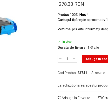
278,30 RON
Produs 100%
Nou
!
Cartuşul tipăreşte aproximativ 1
Vezi mai jos alte informaţii des
In stoc
Durata de livrare:
1-3 zile
Adauga in cos
Cod Produs:
23741
Ai nevoie d
La achizitionarea acestui produ
Adauga la Favorite
Cere