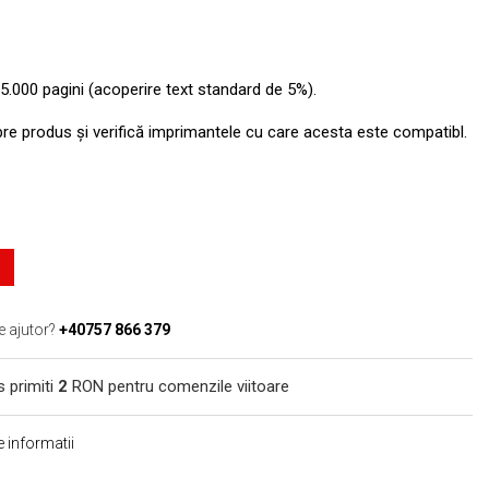
5.000 pagini (acoperire text standard de 5%).
pre produs şi verifică imprimantele cu care acesta este compatibl.
e ajutor?
+40757 866 379
s primiti
2
RON pentru comenzile viitoare
 informatii