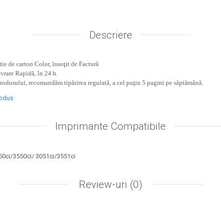
Descriere
ie de carton Color, însoţit de Factură
ivrare Rapidă, în 24 h.
produsului, recomandăm tipărirea regulată, a cel puţin 5 pagini pe săptămână.
rodus
Imprimante Compatibile
50ci/3550ci/ 3051ci/3551ci
Review-uri
(0)