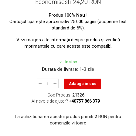
Economisesti:
24,20
RON
toner sau cele cu rezervor?
Care tip de cartuşe e mai
bun: OEM sau cele
Produs 100%
Nou
!
compatibile?
Cartuşul tipăreşte aproximativ 25.000 pagini (acoperire text
Expediții fotografice – 5
standard de 5%).
locuri secrete din România
unde să mergi pentru a
Vezi mai jos alte informaţii despre produs şi verifică
Cum să-ți ordonezi eficient
face fotografii
imprimantele cu care acesta este compatibl.
documentele necesare din
casă?
De ce să nu renunți
In stoc
niciodată la scrisul de
Durata de livrare:
1-3 zile
mână?
Top 5 cele mai misterioase
fotografii din istorie
Adauga in cos
Tehnica de birou și
Cod Produs:
21326
Ai nevoie de ajutor?
+40757 866 379
efectele pe care le are
asupra sănătății. Cum
PC-ul, laptopul,
reduci riscurile?
La achizitionarea acestui produs primiti
2
RON pentru
imprimantele – ce să faci
comenzile viitoare
ca să le prelungești viața?
5 Trenduri principale în