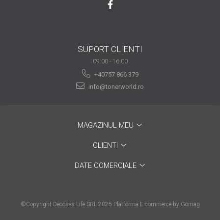
viața din secolul XXI
Sfaturi interesante pentru
a ne simţi la locul de muncă
“ca acasă”!
Tehnologia şi puterea ei de
SUPORT CLIENTI
a schimba lumea
09:00 - 16:00
Idei de cadouri inspirate
+40757 866 379
pentru pasionații de
info@tonerworld.ro
tehnologie
Calitate mai bună cu
imprimanta laser color
Tipurile de cartușe și
MAGAZINUL MEU
particularitățile acestora
CLIENTI
Ce tip de scanner să alegi
DATE COMERCIALE
în funcție de afacerea ta
De ce alegi o
multifuncțională laser
©Copyright Decoses Life SRL 2025
Platforma E-commerce by Gomag
color?
Prin ce se face important