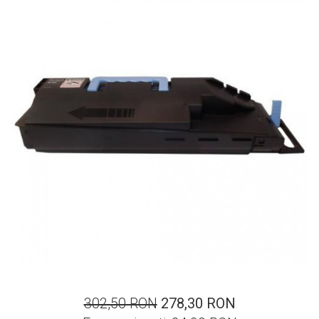
ajutorul unui printer 3D
Dezvoltarea pieții de
imprimante 3D folosite în
industria stomatologică
Evaluarea strategiei de
piață a imprimantelor 3D
până în 2026
Fericirea – starea care nu
poate fi amânată
Cum îți poți îngriji
imprimanta?
Imprimarea 3d în România
Reciclarea hârtiei – mituri
și adevăruri. Unde se
reciclează hârtia în
Fotografi care ne
România?
demonstrează că nu avem
nevoie de echipament
Care tip de imprimantă e
scump pentru a face
302,50 RON
278,30 RON
mai bun: imprimantele cu
fotografii bune