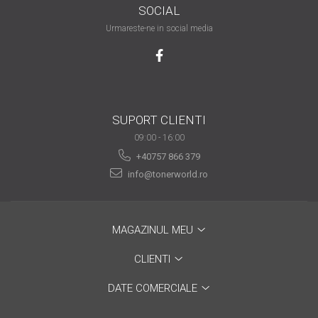
SOCIAL
are nevoie de ajutor
Urmareste-ne in social media
Fă o alegere corectă
pentru durabilitatea
funcționării unei
Cum să redai culoare
imprimante
clipelor din viața ta?
SUPORT CLIENTI
Comerț electronic –
avantaje
09:00 - 16:00
+40757 866 379
Ai nevoie de o imprimantă?
info@tonerworld.ro
Fii atent la câteva detalii
înainte de a achiziționa una
Fii în pas cu noile tehnologii
pentru confortul de zi cu zi
MAGAZINUL MEU
Transformăm strigătul
CLIENTI
disperării S.O.S. în S.O.N.
DATE COMERCIALE
Top 5 cele mai necesare
gadgeturi pentru a ușura