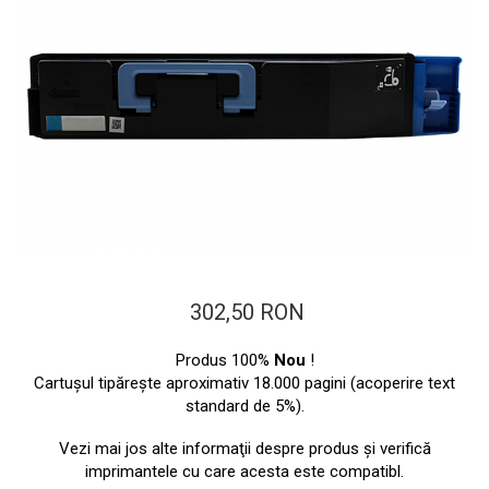
ajutorul unui printer 3D
Dezvoltarea pieții de
imprimante 3D folosite în
industria stomatologică
Evaluarea strategiei de
piață a imprimantelor 3D
până în 2026
Fericirea – starea care nu
poate fi amânată
Cum îți poți îngriji
imprimanta?
Imprimarea 3d în România
302,50 RON
Reciclarea hârtiei – mituri
și adevăruri. Unde se
Produs 100%
Nou
!
reciclează hârtia în
Fotografi care ne
Cartuşul tipăreşte aproximativ 18.000 pagini (acoperire text
România?
demonstrează că nu avem
standard de 5%).
nevoie de echipament
Care tip de imprimantă e
Vezi mai jos alte informaţii despre produs şi verifică
scump pentru a face
mai bun: imprimantele cu
imprimantele cu care acesta este compatibl.
fotografii bune