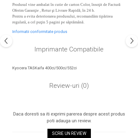
industria imprimării
Produsul vine ambalat în cutie de carton Color, însoţit de Factură
Oferim Garanţie , Retur şi Livrare Rapidă, în 24 h.
Tot ce trebuie să cunoști
Pentru a evita deteriorarea produsului, recomandăm tipărirea
despre controversa privind
regulată, a cel puţin 5 pagini pe săptămână.
imprimarea armelor de foc
Karst Stone Paper – hârtie
Informatii conformitate produs
3D
ecologică făcută din piatră
Imprimante Compatibile
Diferența dintre
imprimantele inkjet și laser.
Ce să alegi?
TOP 5 cele mai rentabile
Kyocera TASKaifa 400ci/500ci/552ci
imprimante moderne
Review-uri
(0)
Cum să-ți îmbunătățești
memoria? 7 Tehnici
mnemonice eficiente
Viitorul cărților – e-bookuri
bazate pe descoperiri
și cărți fizice – ce ne
Daca doresti sa iti exprimi parerea despre acest produs
științifice
promit tehnologiile
poti adauga un review.
5 metode pentru a-ți
moderne?
începe diminețile într-un
SCRIE UN REVIEW
mod productiv