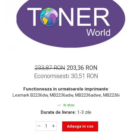
ajutorul unui printer 3D
Dezvoltarea pieții de
imprimante 3D folosite în
industria stomatologică
Evaluarea strategiei de
piață a imprimantelor 3D
până în 2026
Fericirea – starea care nu
poate fi amânată
Cum îți poți îngriji
imprimanta?
233,87 RON
203,36 RON
Imprimarea 3d în România
Economisesti:
30,51
RON
Reciclarea hârtiei – mituri
Functioneaza in urmatoarele imprimante
:
și adevăruri. Unde se
Lexmark B2236dw, MB2236adw, MB2236adwe, MB2236i
reciclează hârtia în
Fotografi care ne
In stoc
România?
demonstrează că nu avem
Durata de livrare:
1-3 zile
nevoie de echipament
Care tip de imprimantă e
scump pentru a face
mai bun: imprimantele cu
Adauga in cos
fotografii bune