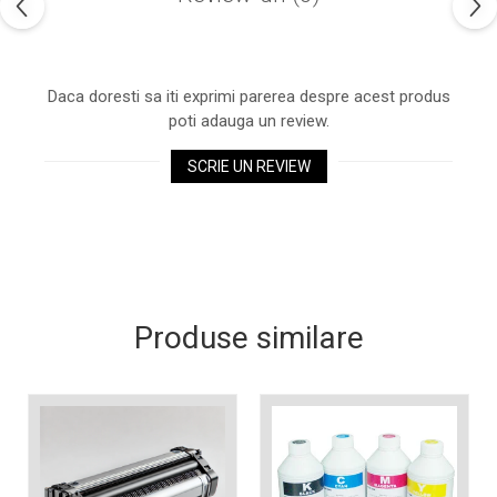
industria imprimării
Tot ce trebuie să cunoști
despre controversa privind
Daca doresti sa iti exprimi parerea despre acest produs
imprimarea armelor de foc
Karst Stone Paper – hârtie
poti adauga un review.
3D
ecologică făcută din piatră
SCRIE UN REVIEW
Diferența dintre
imprimantele inkjet și laser.
Ce să alegi?
TOP 5 cele mai rentabile
imprimante moderne
Cum să-ți îmbunătățești
Produse similare
memoria? 7 Tehnici
mnemonice eficiente
Viitorul cărților – e-bookuri
bazate pe descoperiri
și cărți fizice – ce ne
științifice
promit tehnologiile
5 metode pentru a-ți
moderne?
începe diminețile într-un
mod productiv