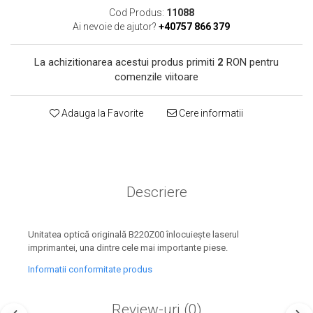
toner sau cele cu rezervor?
Care tip de cartuşe e mai
Cod Produs:
11088
Ai nevoie de ajutor?
+40757 866 379
bun: OEM sau cele
compatibile?
Expediții fotografice – 5
La achizitionarea acestui produs primiti
2
RON pentru
locuri secrete din România
comenzile viitoare
unde să mergi pentru a
Cum să-ți ordonezi eficient
face fotografii
documentele necesare din
Adauga la Favorite
Cere informatii
casă?
De ce să nu renunți
niciodată la scrisul de
mână?
Top 5 cele mai misterioase
Descriere
fotografii din istorie
Tehnica de birou și
efectele pe care le are
Unitatea optică originală B220Z00 înlocuiește laserul
imprimantei, una dintre cele mai importante piese.
asupra sănătății. Cum
PC-ul, laptopul,
reduci riscurile?
Informatii conformitate produs
imprimantele – ce să faci
ca să le prelungești viața?
5 Trenduri principale în
Review-uri
(0)