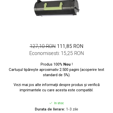
ajutorul unui printer 3D
Dezvoltarea pieții de
imprimante 3D folosite în
industria stomatologică
Evaluarea strategiei de
piață a imprimantelor 3D
până în 2026
Fericirea – starea care nu
poate fi amânată
127,10 RON
111,85 RON
Cum îți poți îngriji
Economisesti:
15,25
RON
imprimanta?
Imprimarea 3d în România
Produs 100%
Nou
!
Cartuşul tipăreşte aproximativ 2.500 pagini (acoperire text
Reciclarea hârtiei – mituri
standard de 5%).
și adevăruri. Unde se
reciclează hârtia în
Vezi mai jos alte informaţii despre produs şi verifică
Fotografi care ne
imprimantele cu care acesta este compatibl.
România?
demonstrează că nu avem
nevoie de echipament
Care tip de imprimantă e
In stoc
scump pentru a face
mai bun: imprimantele cu
Durata de livrare:
1-3 zile
fotografii bune