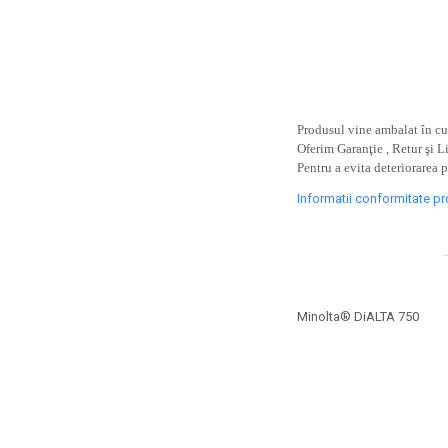
toner sau cele cu rezervor?
Care tip de cartuşe e mai
bun: OEM sau cele
compatibile?
Expediții fotografice – 5
locuri secrete din România
unde să mergi pentru a
Produsul vine ambalat în cut
Cum să-ți ordonezi eficient
face fotografii
Oferim Garanţie , Retur şi L
documentele necesare din
Pentru a evita deteriorarea 
casă?
De ce să nu renunți
Informatii conformitate p
niciodată la scrisul de
mână?
Top 5 cele mai misterioase
fotografii din istorie
Tehnica de birou și
Minolta® DiALTA 750
efectele pe care le are
asupra sănătății. Cum
PC-ul, laptopul,
reduci riscurile?
imprimantele – ce să faci
ca să le prelungești viața?
5 Trenduri principale în