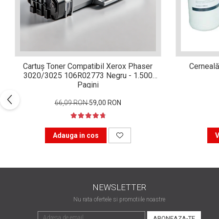
Xerox DocuCentre SC2020
– Noi perspective de
imprimare în epoca digitală
Imprimarea 3D – ce ne
așteaptă în următorii 10
ani?
10 site-uri pe care îți vei
Cartuș Toner Compatibil Xerox Phaser
Cerneală
petrece timpul în mod
3020/3025 106R02773 Negru - 1.500
productiv
Pagini
Care sunt cele mai bune
branduri de imprimante și
66,09 RON
59,00 RON
de ce?
5 site-uri pe care să le
folosești la imprimarea
Adauga in cos
V
fotografiilor
Recomandări pentru a
alege o imprimantă bună
Înlocuirea, în siguranță, a
NEWSLETTER
cartușului pentru
imprimantă: 9 momente
Nu rata ofertele si promotiile noastre
Ce reprezintă și la ce
importante
folosesc imprimantele