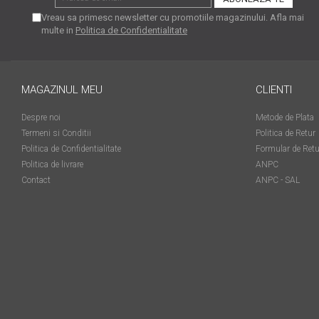
matriceale?
Vreau sa primesc newsletter cu promotiile magazinului. Afla mai
3 sfaturi care te vor ajuta
multe in
Politica de Confidentialitate
să moderezi consumul de
tuș din cartușele
Vrei să știi cum se reumple
imprimantei
un cartuș? Iată câteva
MAGAZINUL MEU
CLIENTI
explicații care-ți vor prinde
O recapitulare necesară: 5
bine
Despre noi
Metode de Plata
avantaje clare ale
Termeni si Conditii
Politica de Retur
imprimantelor de tip inkjet
Întreținerea corectă a
Politica de Confidentialitate
Formular de Retu
imprimantelor
Politica de livrare
ANPC
multifuncționale
Contact
ANPC - SAL
Tipuri de imprimante. Ce
alegi – inkjet sau laser?
4 aplicații care te vor ajuta
să devii mai organizat
Curiozități despre
imprimante
Semne că imprimanta ta