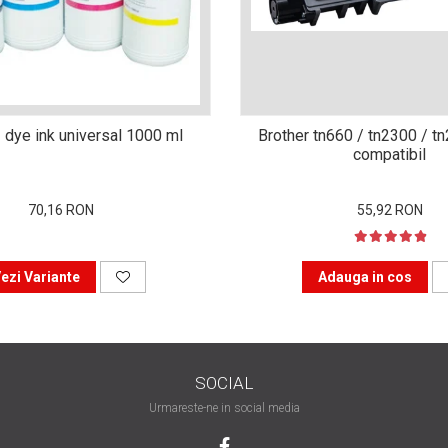
 dye ink universal 1000 ml
Brother tn660 / tn2300 / t
compatibil
70,16 RON
55,92 RON
ezi Variante
Adauga in cos
SOCIAL
Urmareste-ne in social media