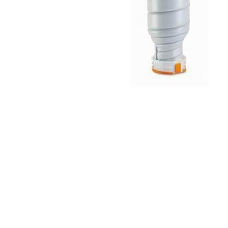
ajutorul unui printer 3D
Dezvoltarea pieții de
imprimante 3D folosite în
industria stomatologică
Evaluarea strategiei de
piață a imprimantelor 3D
până în 2026
Fericirea – starea care nu
poate fi amânată
Cum îți poți îngriji
imprimanta?
Imprimarea 3d în România
Reciclarea hârtiei – mituri
și adevăruri. Unde se
reciclează hârtia în
Fotografi care ne
România?
demonstrează că nu avem
nevoie de echipament
Care tip de imprimantă e
scump pentru a face
mai bun: imprimantele cu
fotografii bune