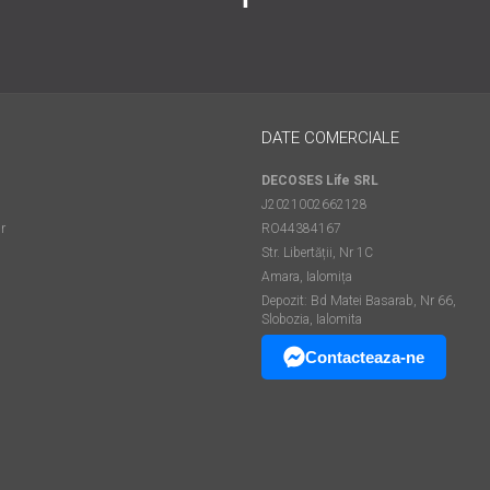
DATE COMERCIALE
DECOSES Life SRL
J2021002662128
r
RO44384167
Str. Libertății, Nr 1C
Amara, Ialomița
Depozit: Bd Matei Basarab, Nr 66,
Slobozia, Ialomita
Contacteaza-ne