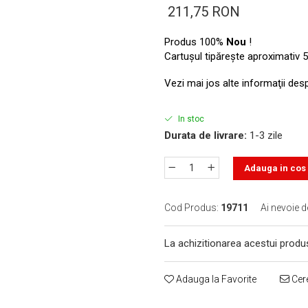
211,75 RON
Produs 100%
Nou
!
Cartuşul tipăreşte aproximativ 5
Vezi mai jos alte informaţii des
In stoc
Durata de livrare:
1-3 zile
Adauga in cos
Cod Produs:
19711
Ai nevoie d
La achizitionarea acestui produ
Adauga la Favorite
Cere