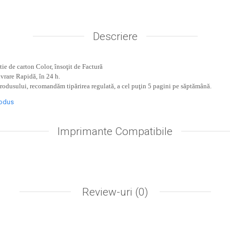
Descriere
ie de carton Color, însoţit de Factură
ivrare Rapidă, în 24 h.
produsului, recomandăm tipărirea regulată, a cel puţin 5 pagini pe săptămână.
rodus
Imprimante Compatibile
Review-uri
(0)