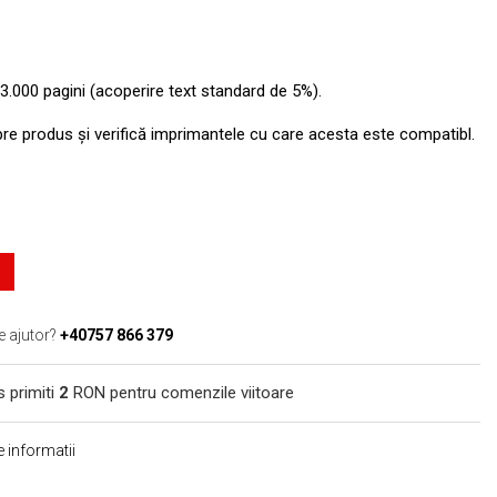
3.000 pagini (acoperire text standard de 5%).
pre produs şi verifică imprimantele cu care acesta este compatibl.
e ajutor?
+40757 866 379
s primiti
2
RON pentru comenzile viitoare
 informatii