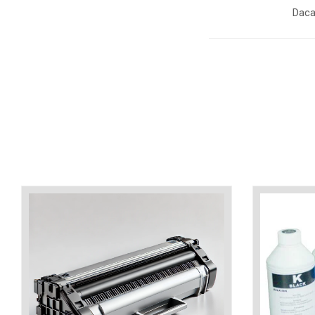
industria imprimării
Daca
Tot ce trebuie să cunoști
despre controversa privind
imprimarea armelor de foc
Karst Stone Paper – hârtie
3D
ecologică făcută din piatră
Diferența dintre
imprimantele inkjet și laser.
Ce să alegi?
TOP 5 cele mai rentabile
imprimante moderne
Cum să-ți îmbunătățești
memoria? 7 Tehnici
mnemonice eficiente
Viitorul cărților – e-bookuri
bazate pe descoperiri
și cărți fizice – ce ne
științifice
promit tehnologiile
5 metode pentru a-ți
moderne?
începe diminețile într-un
mod productiv