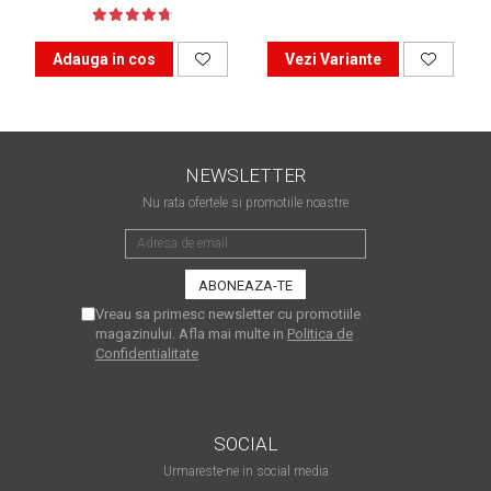
matriceale?
3 sfaturi care te vor ajuta
să moderezi consumul de
Adauga in cos
Vezi Variante
tuș din cartușele
Vrei să știi cum se reumple
imprimantei
un cartuș? Iată câteva
explicații care-ți vor prinde
O recapitulare necesară: 5
NEWSLETTER
bine
avantaje clare ale
Nu rata ofertele si promotiile noastre
imprimantelor de tip inkjet
Întreținerea corectă a
imprimantelor
multifuncționale
Tipuri de imprimante. Ce
Vreau sa primesc newsletter cu promotiile
alegi – inkjet sau laser?
magazinului. Afla mai multe in
Politica de
Confidentialitate
4 aplicații care te vor ajuta
să devii mai organizat
Curiozități despre
SOCIAL
imprimante
Urmareste-ne in social media
Semne că imprimanta ta