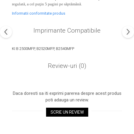
industria imprimării
regulată, a cel puţin 5 pagini pe săptămână.
Tot ce trebuie să cunoști
Informatii conformitate produs
despre controversa privind
imprimarea armelor de foc
Imprimante Compatibile
Karst Stone Paper – hârtie
3D
ecologică făcută din piatră
Diferența dintre
KI B 2500MFP, B2520MFP, B2540MFP
imprimantele inkjet și laser.
Ce să alegi?
Review-uri
(0)
TOP 5 cele mai rentabile
imprimante moderne
Cum să-ți îmbunătățești
memoria? 7 Tehnici
Daca doresti sa iti exprimi parerea despre acest produs
mnemonice eficiente
poti adauga un review.
Viitorul cărților – e-bookuri
bazate pe descoperiri
și cărți fizice – ce ne
științifice
SCRIE UN REVIEW
promit tehnologiile
5 metode pentru a-ți
moderne?
începe diminețile într-un
mod productiv