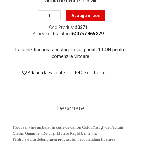
Durata de livrare:
1-3 zile
toner sau cele cu rezervor?
Care tip de cartuşe e mai
bun: OEM sau cele
Adauga in cos
compatibile?
Expediții fotografice – 5
Cod Produs:
20271
locuri secrete din România
Ai nevoie de ajutor?
+40757 866 379
unde să mergi pentru a
Cum să-ți ordonezi eficient
face fotografii
La achizitionarea acestui produs primiti
1
RON pentru
documentele necesare din
comenzile viitoare
casă?
De ce să nu renunți
niciodată la scrisul de
Adauga la Favorite
Cere informatii
mână?
Top 5 cele mai misterioase
fotografii din istorie
Tehnica de birou și
efectele pe care le are
Descriere
asupra sănătății. Cum
PC-ul, laptopul,
reduci riscurile?
imprimantele – ce să faci
Produsul vine ambalat în cutie de carton Color, însoţit de Factură
ca să le prelungești viața?
Oferim Garanţie , Retur şi Livrare Rapidă, în 24 h.
5 Trenduri principale în
Pentru a evita deteriorarea produsului, recomandăm tipărirea