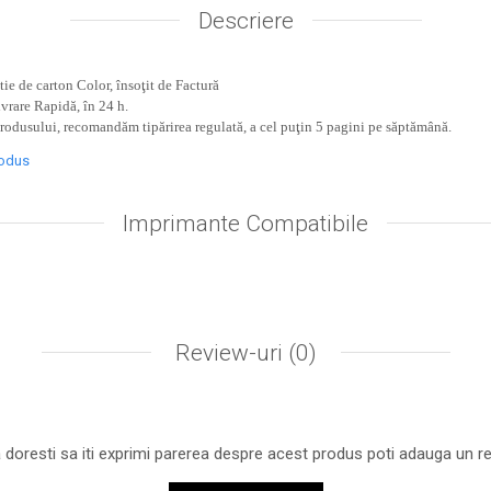
Descriere
ie de carton Color, însoţit de Factură
ivrare Rapidă, în 24 h.
produsului, recomandăm tipărirea regulată, a cel puţin 5 pagini pe săptămână.
rodus
Imprimante Compatibile
Review-uri
(0)
 doresti sa iti exprimi parerea despre acest produs poti adauga un re