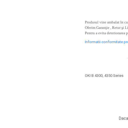
toner sau cele cu rezervor?
Care tip de cartuşe e mai
bun: OEM sau cele
compatibile?
Expediții fotografice – 5
Produsul vine ambalat în cut
Oferim Garanţie , Retur şi L
locuri secrete din România
Pentru a evita deteriorarea 
unde să mergi pentru a
Cum să-ți ordonezi eficient
face fotografii
Informatii conformitate p
documentele necesare din
casă?
De ce să nu renunți
niciodată la scrisul de
mână?
Top 5 cele mai misterioase
OKI B 4300, 4350 Series
fotografii din istorie
Tehnica de birou și
efectele pe care le are
asupra sănătății. Cum
PC-ul, laptopul,
reduci riscurile?
imprimantele – ce să faci
Daca
ca să le prelungești viața?
5 Trenduri principale în