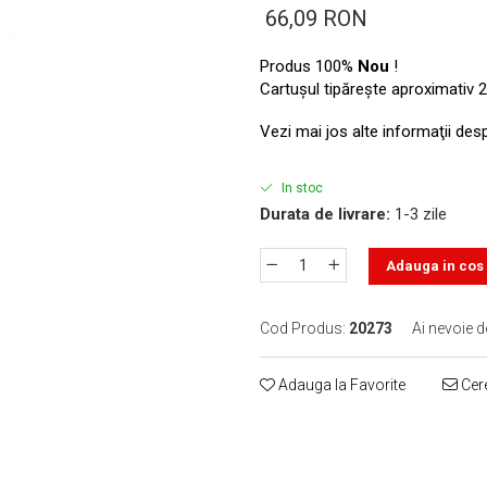
66,09 RON
Produs 100%
Nou
!
Cartuşul tipăreşte aproximativ 2
Vezi mai jos alte informaţii des
In stoc
Durata de livrare:
1-3 zile
Adauga in cos
Cod Produs:
20273
Ai nevoie d
Adauga la Favorite
Cere