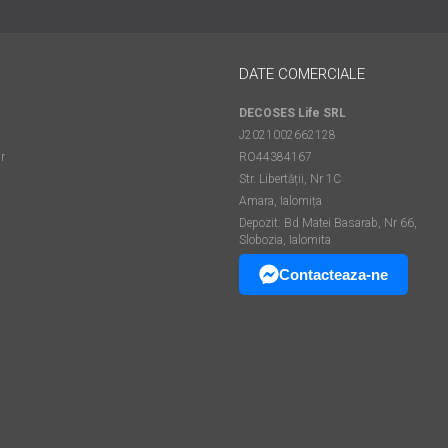
DATE COMERCIALE
DECOSES Life SRL
J2021002662128
r
RO44384167
Str. Libertății, Nr 1C
Amara, Ialomița
Depozit: Bd Matei Basarab, Nr 66,
Slobozia, Ialomita
Contacteaza-ne