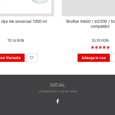
 dye ink universal 1000 ml
Brother tn660 / tn2300 / t
compatibil
70,16 RON
55,92 RON
ezi Variante
Adauga in cos
SOCIAL
Urmareste-ne in social media