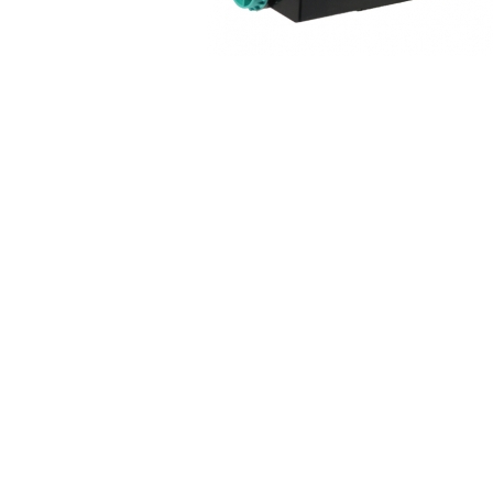
ajutorul unui printer 3D
Dezvoltarea pieții de
imprimante 3D folosite în
industria stomatologică
Evaluarea strategiei de
piață a imprimantelor 3D
până în 2026
Fericirea – starea care nu
poate fi amânată
Cum îți poți îngriji
imprimanta?
Imprimarea 3d în România
Reciclarea hârtiei – mituri
și adevăruri. Unde se
reciclează hârtia în
Fotografi care ne
România?
demonstrează că nu avem
nevoie de echipament
Care tip de imprimantă e
scump pentru a face
mai bun: imprimantele cu
fotografii bune