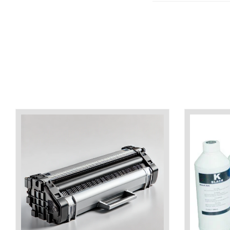
industria imprimării
Tot ce trebuie să cunoști
despre controversa privind
imprimarea armelor de foc
Karst Stone Paper – hârtie
3D
ecologică făcută din piatră
Diferența dintre
imprimantele inkjet și laser.
Ce să alegi?
TOP 5 cele mai rentabile
imprimante moderne
Cum să-ți îmbunătățești
memoria? 7 Tehnici
mnemonice eficiente
Viitorul cărților – e-bookuri
bazate pe descoperiri
și cărți fizice – ce ne
științifice
promit tehnologiile
5 metode pentru a-ți
moderne?
începe diminețile într-un
mod productiv