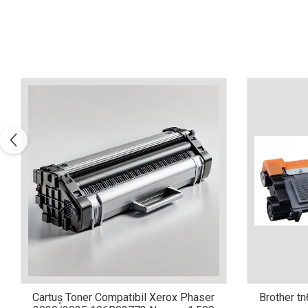
Xerox DocuCentre SC2020
– Noi perspective de
imprimare în epoca digitală
Imprimarea 3D – ce ne
așteaptă în următorii 10
ani?
10 site-uri pe care îți vei
petrece timpul în mod
productiv
Care sunt cele mai bune
branduri de imprimante și
de ce?
5 site-uri pe care să le
folosești la imprimarea
fotografiilor
Recomandări pentru a
alege o imprimantă bună
Înlocuirea, în siguranță, a
cartușului pentru
imprimantă: 9 momente
Ce reprezintă și la ce
importante
Cartuș Toner Compatibil Xerox Phaser
Brother t
folosesc imprimantele