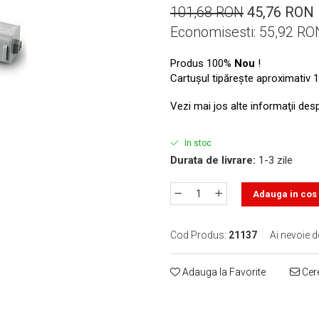
101,68 RON
45,76 RON
Economisesti:
55,92
RO
Produs 100%
Nou
!
Cartuşul tipăreşte aproximativ 1
Vezi mai jos alte informaţii des
In stoc
Durata de livrare:
1-3 zile
Adauga in cos
Cod Produs:
21137
Ai nevoie d
Adauga la Favorite
Cere