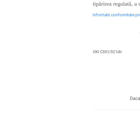
industria imprimării
tipărirea regulată, a
Tot ce trebuie să cunoști
Informatii conformitate p
despre controversa privind
imprimarea armelor de foc
Karst Stone Paper – hârtie
3D
ecologică făcută din piatră
Diferența dintre
OKI C301/321dn
imprimantele inkjet și laser.
Ce să alegi?
TOP 5 cele mai rentabile
imprimante moderne
Cum să-ți îmbunătățești
memoria? 7 Tehnici
Daca
mnemonice eficiente
Viitorul cărților – e-bookuri
bazate pe descoperiri
și cărți fizice – ce ne
științifice
promit tehnologiile
5 metode pentru a-ți
moderne?
începe diminețile într-un
mod productiv