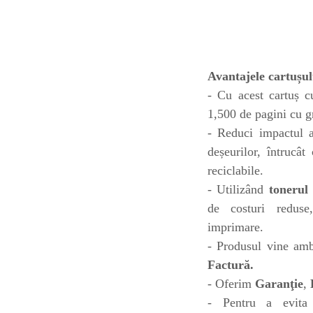
toner sau cele cu rezervor?
Care tip de cartuşe e mai
bun: OEM sau cele
compatibile?
Expediții fotografice – 5
locuri secrete din România
Avantajele cartușul
unde să mergi pentru a
Cum să-ți ordonezi eficient
- Cu acest cartuș c
face fotografii
documentele necesare din
1,500 de pagini cu g
casă?
- Reduci impactul a
De ce să nu renunți
deșeurilor, întrucât
niciodată la scrisul de
mână?
reciclabile.
Top 5 cele mai misterioase
- Utilizând
tonerul
fotografii din istorie
de costuri reduse
Tehnica de birou și
imprimare.
efectele pe care le are
- Produsul vine amba
asupra sănătății. Cum
PC-ul, laptopul,
Factură.
reduci riscurile?
imprimantele – ce să faci
- Oferim
Garanţie
,
ca să le prelungești viața?
5 Trenduri principale în
- Pentru a evita 