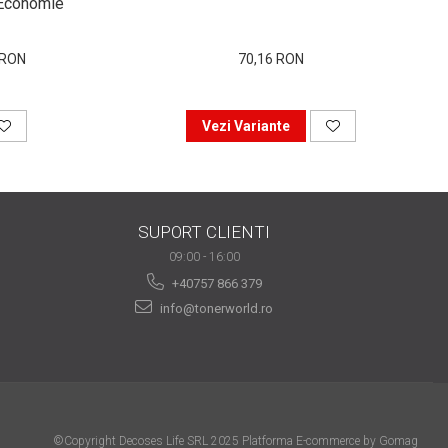
i Economie
 RON
70,16 RON
Vezi Variante
SUPORT CLIENTI
09:00 - 16:00
+40757 866 379
info@tonerworld.ro
©Copyright Decoses Life SRL 2025
Platforma E-commerce by Gomag