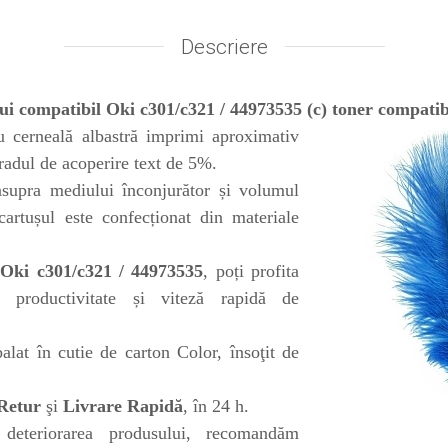
Descriere
ui compatibil Oki c301/c321 / 44973535 (c) toner compatib
u cerneală albastră imprimi aproximativ
radul de acoperire text de 5%.
supra mediului înconjurător și volumul
 cartușul este confecționat din materiale
 Oki c301/c321 / 44973535
, poți profita
, productivitate și viteză rapidă de
lat în cutie de carton Color, însoţit de
Retur
şi
Livrare Rapidă
, în 24 h.
deteriorarea produsului, recomandăm