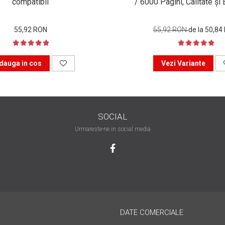
compatibil
/ 6000 Pagini, Calitate ș
55,92 RON
55,92 RON
de la 50,84
dauga in cos
Vezi Variante
SOCIAL
Urmareste-ne in social media
DATE COMERCIALE