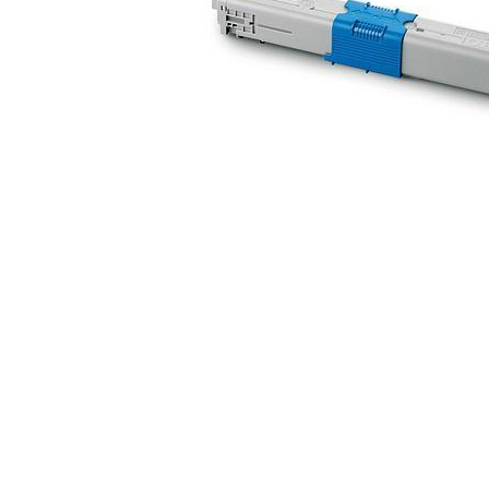
ajutorul unui printer 3D
Dezvoltarea pieții de
imprimante 3D folosite în
industria stomatologică
Evaluarea strategiei de
piață a imprimantelor 3D
până în 2026
Fericirea – starea care nu
poate fi amânată
Cum îți poți îngriji
imprimanta?
Imprimarea 3d în România
Reciclarea hârtiei – mituri
și adevăruri. Unde se
reciclează hârtia în
Fotografi care ne
România?
demonstrează că nu avem
nevoie de echipament
Care tip de imprimantă e
scump pentru a face
mai bun: imprimantele cu
fotografii bune