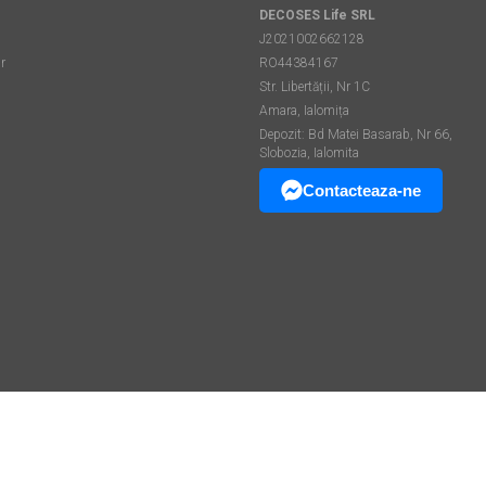
DECOSES Life SRL
J2021002662128
r
RO44384167
Str. Libertății, Nr 1C
Amara, Ialomița
Depozit: Bd Matei Basarab, Nr 66,
Slobozia, Ialomita
Contacteaza-ne