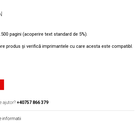
N
.500 pagini (acoperire text standard de 5%).
pre produs şi verifică imprimantele cu care acesta este compatibl.
e ajutor?
+40757 866 379
 informatii