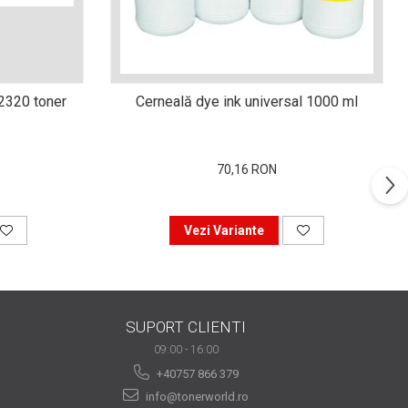
n2320 toner
Cerneală dye ink universal 1000 ml
70,16 RON
Vezi Variante
SUPORT CLIENTI
09:00 - 16:00
+40757 866 379
info@tonerworld.ro