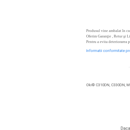
toner sau cele cu rezervor?
Care tip de cartuşe e mai
bun: OEM sau cele
compatibile?
Expediții fotografice – 5
locuri secrete din România
Produsul vine ambalat în cut
unde să mergi pentru a
Oferim Garanţie , Retur şi L
Cum să-ți ordonezi eficient
Pentru a evita deteriorarea 
face fotografii
documentele necesare din
Informatii conformitate p
casă?
De ce să nu renunți
niciodată la scrisul de
mână?
Top 5 cele mai misterioase
fotografii din istorie
Oki® C310DN, C330DN, 
Tehnica de birou și
efectele pe care le are
asupra sănătății. Cum
PC-ul, laptopul,
reduci riscurile?
imprimantele – ce să faci
ca să le prelungești viața?
5 Trenduri principale în
Daca