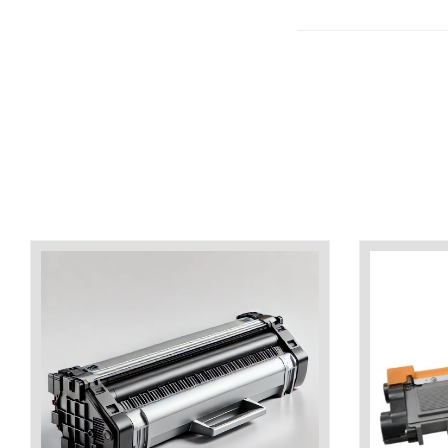
industria imprimării
Tot ce trebuie să cunoști
despre controversa privind
imprimarea armelor de foc
Karst Stone Paper – hârtie
3D
ecologică făcută din piatră
Diferența dintre
imprimantele inkjet și laser.
Ce să alegi?
TOP 5 cele mai rentabile
imprimante moderne
Cum să-ți îmbunătățești
memoria? 7 Tehnici
mnemonice eficiente
Viitorul cărților – e-bookuri
bazate pe descoperiri
și cărți fizice – ce ne
științifice
promit tehnologiile
5 metode pentru a-ți
moderne?
începe diminețile într-un
mod productiv