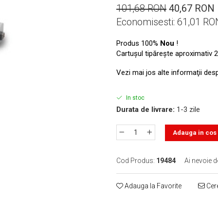
101,68 RON
40,67 RON
Economisesti:
61,01
RO
Produs 100%
Nou
!
Cartuşul tipăreşte aproximativ 2
Vezi mai jos alte informaţii des
In stoc
Durata de livrare:
1-3 zile
Adauga in cos
Cod Produs:
19484
Ai nevoie d
Adauga la Favorite
Cere