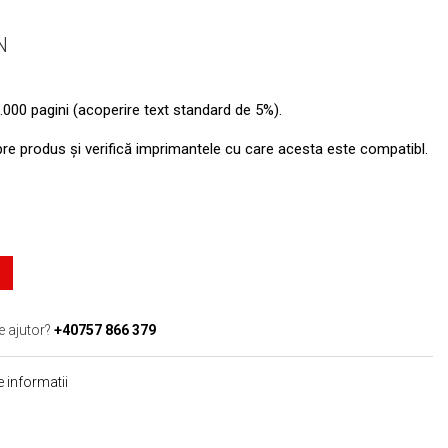
N
.000 pagini (acoperire text standard de 5%).
pre produs şi verifică imprimantele cu care acesta este compatibl.
e ajutor?
+40757 866 379
 informatii