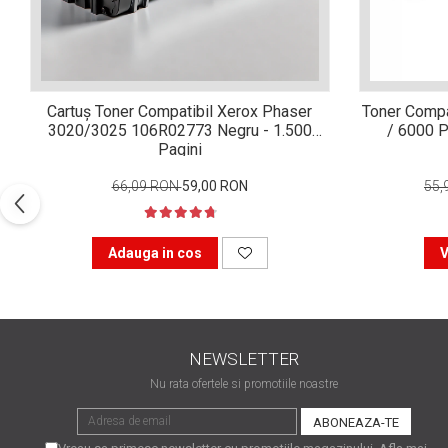
Xerox DocuCentre SC2020
– Noi perspective de
imprimare în epoca digitală
Imprimarea 3D – ce ne
așteaptă în următorii 10
Cartuș Toner Compatibil Xerox Phaser
Toner Compa
ani?
10 site-uri pe care îți vei
3020/3025 106R02773 Negru - 1.500
/ 6000 P
petrece timpul în mod
Pagini
productiv
Care sunt cele mai bune
66,09 RON
59,00 RON
55,
branduri de imprimante și
de ce?
5 site-uri pe care să le
Adauga in cos
V
folosești la imprimarea
fotografiilor
Recomandări pentru a
alege o imprimantă bună
NEWSLETTER
Înlocuirea, în siguranță, a
cartușului pentru
Nu rata ofertele si promotiile noastre
imprimantă: 9 momente
Ce reprezintă și la ce
importante
folosesc imprimantele