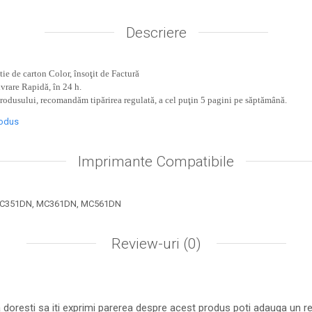
Descriere
ie de carton Color, însoţit de Factură
ivrare Rapidă, în 24 h.
produsului, recomandăm tipărirea regulată, a cel puţin 5 pagini pe săptămână.
rodus
Imprimante Compatibile
MC351DN, MC361DN, MC561DN
Review-uri
(0)
 doresti sa iti exprimi parerea despre acest produs poti adauga un re