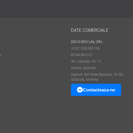
DATE COMERCIALE
DECOSES Life SRL
J2021002662128
r
RO44384167
Str. Libertății, Nr 1C
Amara, Ialomița
Depozit: Bd Matei Basarab, Nr 66,
Slobozia, Ialomita
Contacteaza-ne