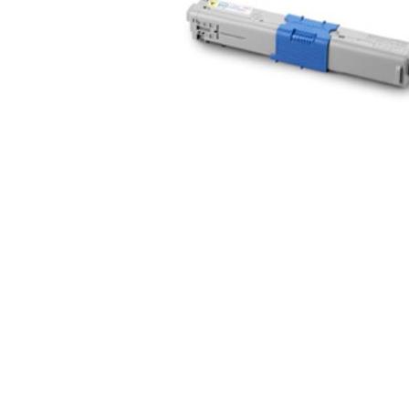
ajutorul unui printer 3D
Dezvoltarea pieții de
imprimante 3D folosite în
industria stomatologică
Evaluarea strategiei de
piață a imprimantelor 3D
până în 2026
Fericirea – starea care nu
poate fi amânată
Cum îți poți îngriji
imprimanta?
Imprimarea 3d în România
Reciclarea hârtiei – mituri
și adevăruri. Unde se
reciclează hârtia în
Fotografi care ne
România?
demonstrează că nu avem
nevoie de echipament
Care tip de imprimantă e
scump pentru a face
mai bun: imprimantele cu
fotografii bune