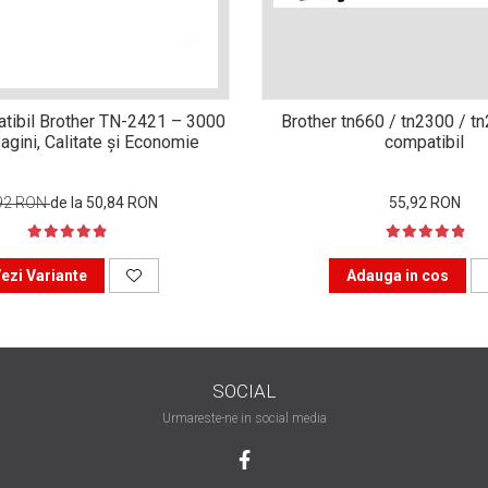
tibil Brother TN-2421 – 3000
Brother tn660 / tn2300 / t
agini, Calitate și Economie
compatibil
92 RON
de la 50,84 RON
55,92 RON
ezi Variante
Adauga in cos
SOCIAL
Urmareste-ne in social media