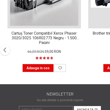
Xerox DocuCentre SC2020
– Noi perspective de
imprimare în epoca digitală
Imprimarea 3D – ce ne
așteaptă în următorii 10
ani?
10 site-uri pe care îți vei
Cartuș Toner Compatibil Xerox Phaser
Brother t
petrece timpul în mod
3020/3025 106R02773 Negru - 1.500
productiv
Pagini
Care sunt cele mai bune
branduri de imprimante și
66,09 RON
59,00 RON
de ce?
5 site-uri pe care să le
folosești la imprimarea
Adauga in cos
A
fotografiilor
Recomandări pentru a
alege o imprimantă bună
Înlocuirea, în siguranță, a
NEWSLETTER
cartușului pentru
imprimantă: 9 momente
Nu rata ofertele si promotiile noastre
Ce reprezintă și la ce
importante
folosesc imprimantele