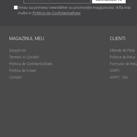
matriceale?
Vreau sa primesc newsletter cu promotiile magazinului. Afla mai
3 sfaturi care te vor ajuta
multe in
Politica de Confidentialitate
să moderezi consumul de
tuș din cartușele
Vrei să știi cum se reumple
imprimantei
un cartuș? Iată câteva
MAGAZINUL MEU
CLIENTI
explicații care-ți vor prinde
O recapitulare necesară: 5
bine
Despre noi
Metode de Plata
avantaje clare ale
Termeni si Conditii
Politica de Retur
imprimantelor de tip inkjet
Întreținerea corectă a
Politica de Confidentialitate
Formular de Retu
imprimantelor
Politica de livrare
ANPC
multifuncționale
Contact
ANPC - SAL
Tipuri de imprimante. Ce
alegi – inkjet sau laser?
4 aplicații care te vor ajuta
să devii mai organizat
Curiozități despre
imprimante
Semne că imprimanta ta