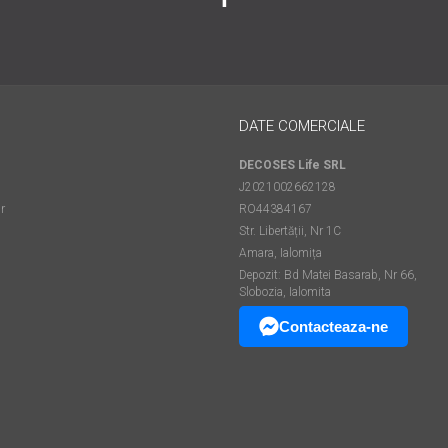
DATE COMERCIALE
DECOSES Life SRL
J2021002662128
r
RO44384167
Str. Libertății, Nr 1C
Amara, Ialomița
Depozit: Bd Matei Basarab, Nr 66,
Slobozia, Ialomita
Contacteaza-ne