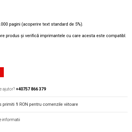
.000 pagini (acoperire text standard de 5%).
pre produs şi verifică imprimantele cu care acesta este compatibl.
e ajutor?
+40757 866 379
s primiti
1
RON pentru comenzile viitoare
 informatii