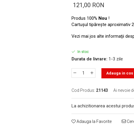
121,00 RON
Produs 100%
Nou
!
Cartuşul tipăreşte aproximativ 2
Vezi mai jos alte informaţii des
In stoc
Durata de livrare:
1-3 zile
Adauga in cos
Cod Produs:
21143
Ai nevoie d
La achizitionarea acestui produ
Adauga la Favorite
Cere