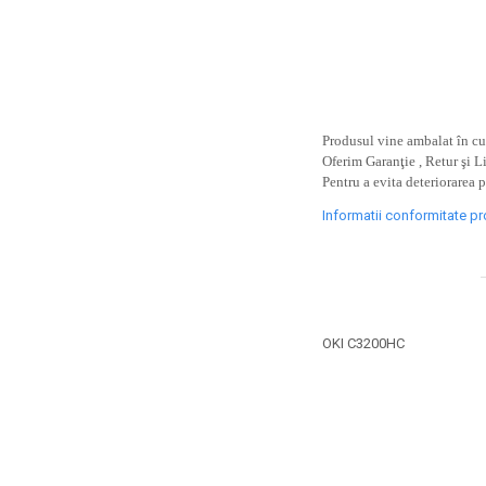
toner sau cele cu rezervor?
Care tip de cartuşe e mai
bun: OEM sau cele
compatibile?
Expediții fotografice – 5
locuri secrete din România
unde să mergi pentru a
Produsul vine ambalat în cut
Cum să-ți ordonezi eficient
face fotografii
Oferim Garanţie , Retur şi L
documentele necesare din
Pentru a evita deteriorarea 
casă?
De ce să nu renunți
Informatii conformitate p
niciodată la scrisul de
mână?
Top 5 cele mai misterioase
fotografii din istorie
Tehnica de birou și
OKI C3200HC
efectele pe care le are
asupra sănătății. Cum
PC-ul, laptopul,
reduci riscurile?
imprimantele – ce să faci
ca să le prelungești viața?
5 Trenduri principale în