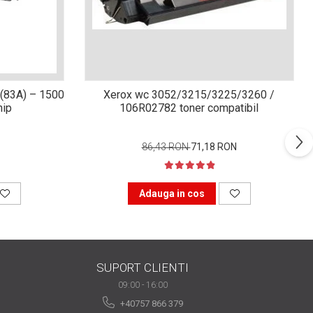
(83A) – 1500
Xerox wc 3052/3215/3225/3260 /
hip
106R02782 toner compatibil
86,43 RON
71,18 RON
Adauga in cos
SUPORT CLIENTI
09:00 - 16:00
+40757 866 379