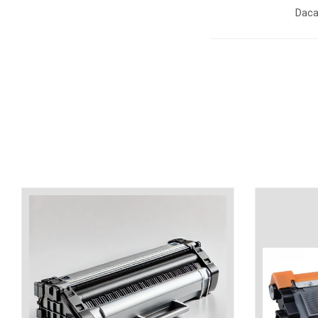
industria imprimării
Daca
Tot ce trebuie să cunoști
despre controversa privind
imprimarea armelor de foc
Karst Stone Paper – hârtie
3D
ecologică făcută din piatră
Diferența dintre
imprimantele inkjet și laser.
Ce să alegi?
TOP 5 cele mai rentabile
imprimante moderne
Cum să-ți îmbunătățești
memoria? 7 Tehnici
mnemonice eficiente
Viitorul cărților – e-bookuri
bazate pe descoperiri
și cărți fizice – ce ne
științifice
promit tehnologiile
5 metode pentru a-ți
moderne?
începe diminețile într-un
mod productiv