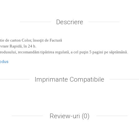
Descriere
ie de carton Color, însoţit de Factură
ivrare Rapidă, în 24 h.
produsului, recomandăm tipărirea regulată, a cel puţin 5 pagini pe săptămână.
rodus
Imprimante Compatibile
Review-uri
(0)