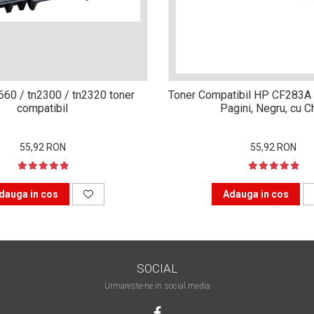
n660 / tn2300 / tn2320 toner
Toner Compatibil HP CF283A 
compatibil
Pagini, Negru, cu C
55,92 RON
55,92 RON
dauga in cos
Adauga in cos
SOCIAL
Urmareste-ne in social media