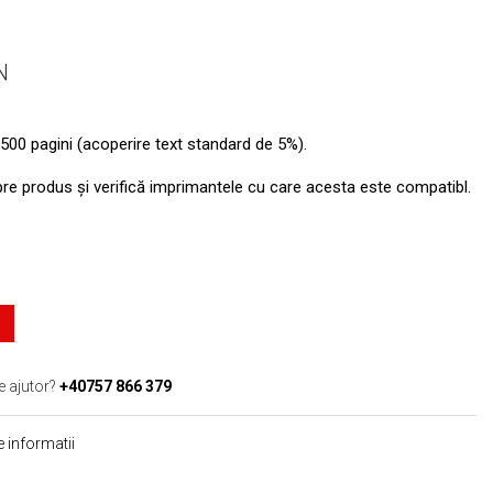
N
500 pagini (acoperire text standard de 5%).
pre produs şi verifică imprimantele cu care acesta este compatibl.
e ajutor?
+40757 866 379
 informatii