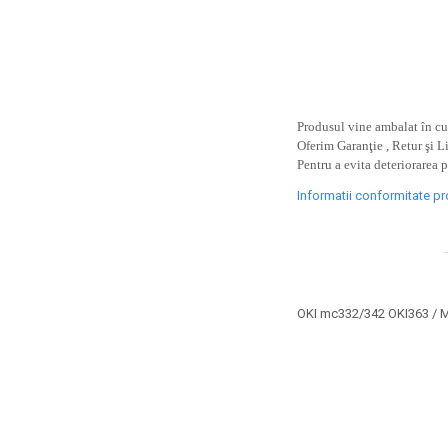
toner sau cele cu rezervor?
Care tip de cartuşe e mai
bun: OEM sau cele
compatibile?
Expediții fotografice – 5
locuri secrete din România
unde să mergi pentru a
Produsul vine ambalat în cut
Cum să-ți ordonezi eficient
face fotografii
Oferim Garanţie , Retur şi L
documentele necesare din
Pentru a evita deteriorarea 
casă?
De ce să nu renunți
Informatii conformitate p
niciodată la scrisul de
mână?
Top 5 cele mai misterioase
fotografii din istorie
Tehnica de birou și
OKI mc332/342 OKI363 / 
efectele pe care le are
asupra sănătății. Cum
PC-ul, laptopul,
reduci riscurile?
imprimantele – ce să faci
ca să le prelungești viața?
5 Trenduri principale în