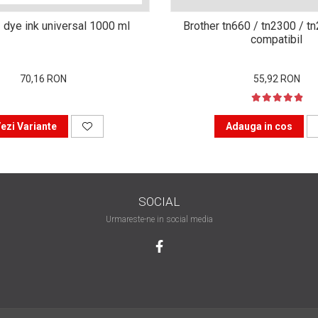
 dye ink universal 1000 ml
Brother tn660 / tn2300 / t
compatibil
70,16 RON
55,92 RON
ezi Variante
Adauga in cos
SOCIAL
Urmareste-ne in social media