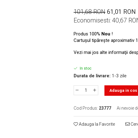
101,68 RON
61,01 RON
Economisesti:
40,67
RO
Produs 100%
Nou
!
Cartuşul tipăreşte aproximativ 1
Vezi mai jos alte informaţii des
In stoc
Durata de livrare:
1-3 zile
Adauga in cos
Cod Produs:
23777
Ai nevoie d
Adauga la Favorite
Cere