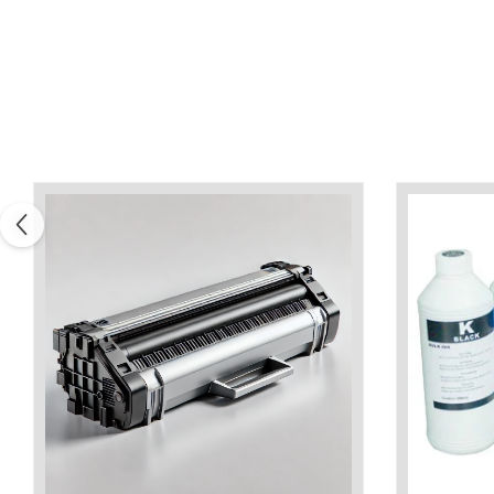
Xerox DocuCentre SC2020
– Noi perspective de
imprimare în epoca digitală
Imprimarea 3D – ce ne
așteaptă în următorii 10
ani?
10 site-uri pe care îți vei
petrece timpul în mod
productiv
Care sunt cele mai bune
branduri de imprimante și
de ce?
5 site-uri pe care să le
folosești la imprimarea
fotografiilor
Recomandări pentru a
alege o imprimantă bună
Înlocuirea, în siguranță, a
cartușului pentru
imprimantă: 9 momente
Ce reprezintă și la ce
importante
folosesc imprimantele