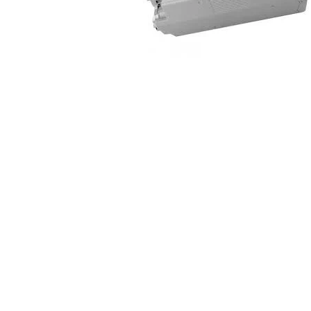
ajutorul unui printer 3D
Dezvoltarea pieții de
imprimante 3D folosite în
industria stomatologică
Evaluarea strategiei de
piață a imprimantelor 3D
până în 2026
Fericirea – starea care nu
poate fi amânată
Cum îți poți îngriji
imprimanta?
Imprimarea 3d în România
Reciclarea hârtiei – mituri
și adevăruri. Unde se
reciclează hârtia în
Fotografi care ne
România?
demonstrează că nu avem
nevoie de echipament
Care tip de imprimantă e
scump pentru a face
mai bun: imprimantele cu
fotografii bune