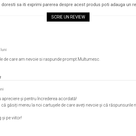
 doresti sa iti exprimi parerea despre acest produs poti adauga un re
SCRIE UN REVIEW
luni
ele de care am nevoie si raspunde prompt.Multumesc.
ni
apreciere și pentru încrederea acordată!
ă găsiți mereu la noi cartușele de care aveți nevoie și că răspunsurile 
i pe viitor!