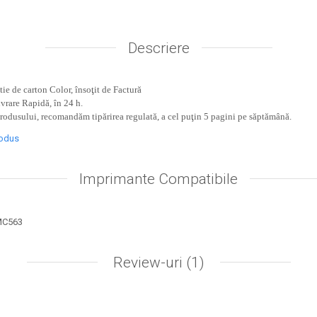
Descriere
ie de carton Color, însoţit de Factură
ivrare Rapidă, în 24 h.
produsului, recomandăm tipărirea regulată, a cel puţin 5 pagini pe săptămână.
rodus
Imprimante Compatibile
MC563
Review-uri
(1)