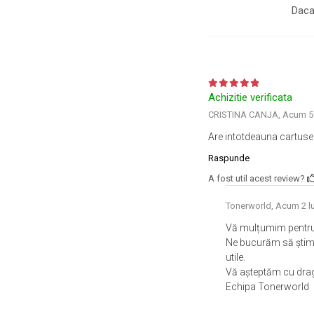
industria imprimării
Daca
Tot ce trebuie să cunoști
despre controversa privind
imprimarea armelor de foc
Karst Stone Paper – hârtie
3D
ecologică făcută din piatră
Achizitie verificata
Diferența dintre
CRISTINA CANJA,
Acum 5 
imprimantele inkjet și laser.
Are intotdeauna cartus
Ce să alegi?
TOP 5 cele mai rentabile
Raspunde
imprimante moderne
A fost util acest review?
Cum să-ți îmbunătățești
Tonerworld,
Acum 2 lu
memoria? 7 Tehnici
mnemonice eficiente
Vă mulțumim pentru 
Viitorul cărților – e-bookuri
Ne bucurăm să știm c
bazate pe descoperiri
și cărți fizice – ce ne
utile.
științifice
promit tehnologiile
Vă așteptăm cu drag ș
5 metode pentru a-ți
moderne?
Echipa Tonerworld
începe diminețile într-un
mod productiv