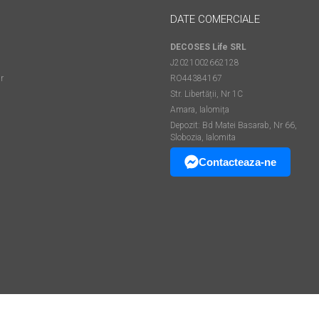
DATE COMERCIALE
DECOSES Life SRL
J2021002662128
r
RO44384167
Str. Libertății, Nr 1C
Amara, Ialomița
Depozit: Bd Matei Basarab, Nr 66,
Slobozia, Ialomita
Contacteaza-ne