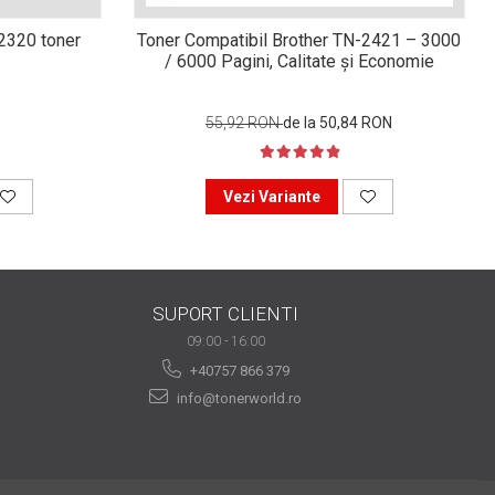
n2320 toner
Toner Compatibil Brother TN-2421 – 3000
/ 6000 Pagini, Calitate și Economie
55,92 RON
de la 50,84 RON
Vezi Variante
SUPORT CLIENTI
09:00 - 16:00
+40757 866 379
info@tonerworld.ro