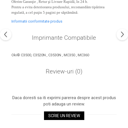
industria imprimării
Oferim Garanţie , Retur şi Livrare Rapidă, în 24 h.
Pentru a evita deteriorarea produsului, recomandăm tipărirea
Tot ce trebuie să cunoști
regulată, a cel puţin 5 pagini pe săptămână.
despre controversa privind
Informatii conformitate produs
imprimarea armelor de foc
Karst Stone Paper – hârtie
3D
ecologică făcută din piatră
Imprimante Compatibile
Diferența dintre
imprimantele inkjet și laser.
Oki® C3500, C3520N , C3530N , MC350 , MC360
Ce să alegi?
TOP 5 cele mai rentabile
imprimante moderne
Review-uri
(0)
Cum să-ți îmbunătățești
memoria? 7 Tehnici
mnemonice eficiente
Viitorul cărților – e-bookuri
Daca doresti sa iti exprimi parerea despre acest produs
bazate pe descoperiri
și cărți fizice – ce ne
poti adauga un review.
științifice
promit tehnologiile
5 metode pentru a-ți
SCRIE UN REVIEW
moderne?
începe diminețile într-un
mod productiv