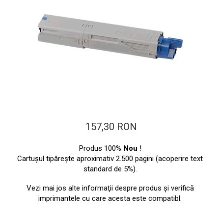
ajutorul unui printer 3D
Dezvoltarea pieții de
imprimante 3D folosite în
industria stomatologică
Evaluarea strategiei de
piață a imprimantelor 3D
până în 2026
Fericirea – starea care nu
poate fi amânată
Cum îți poți îngriji
imprimanta?
Imprimarea 3d în România
157,30 RON
Reciclarea hârtiei – mituri
Produs 100%
Nou
!
și adevăruri. Unde se
Cartuşul tipăreşte aproximativ 2.500 pagini (acoperire text
reciclează hârtia în
standard de 5%).
Fotografi care ne
România?
demonstrează că nu avem
Vezi mai jos alte informaţii despre produs şi verifică
nevoie de echipament
imprimantele cu care acesta este compatibl.
Care tip de imprimantă e
scump pentru a face
mai bun: imprimantele cu
fotografii bune