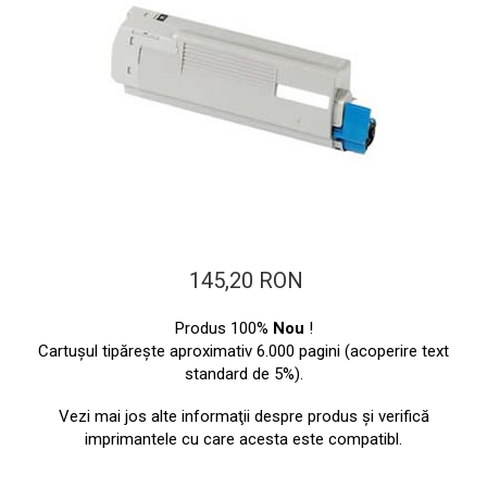
ajutorul unui printer 3D
Dezvoltarea pieții de
imprimante 3D folosite în
industria stomatologică
Evaluarea strategiei de
piață a imprimantelor 3D
până în 2026
Fericirea – starea care nu
poate fi amânată
Cum îți poți îngriji
imprimanta?
Imprimarea 3d în România
145,20 RON
Reciclarea hârtiei – mituri
Produs 100%
Nou
!
și adevăruri. Unde se
Cartuşul tipăreşte aproximativ 6.000 pagini (acoperire text
reciclează hârtia în
standard de 5%).
Fotografi care ne
România?
demonstrează că nu avem
Vezi mai jos alte informaţii despre produs şi verifică
nevoie de echipament
imprimantele cu care acesta este compatibl.
Care tip de imprimantă e
scump pentru a face
mai bun: imprimantele cu
fotografii bune