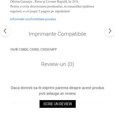
industria imprimării
Oferim Garanţie , Retur şi Livrare Rapidă, în 24 h.
Pentru a evita deteriorarea produsului, recomandăm tipărirea
Tot ce trebuie să cunoști
regulată, a cel puţin 5 pagini pe săptămână.
despre controversa privind
Informatii conformitate produs
imprimarea armelor de foc
Karst Stone Paper – hârtie
3D
ecologică făcută din piatră
Imprimante Compatibile
Diferența dintre
imprimantele inkjet și laser.
Oki® C5800, C5900, C5550 MFP
Ce să alegi?
TOP 5 cele mai rentabile
imprimante moderne
Review-uri
(0)
Cum să-ți îmbunătățești
memoria? 7 Tehnici
mnemonice eficiente
Viitorul cărților – e-bookuri
Daca doresti sa iti exprimi parerea despre acest produs
bazate pe descoperiri
și cărți fizice – ce ne
poti adauga un review.
științifice
promit tehnologiile
5 metode pentru a-ți
SCRIE UN REVIEW
moderne?
începe diminețile într-un
mod productiv