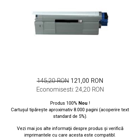
ajutorul unui printer 3D
Dezvoltarea pieții de
imprimante 3D folosite în
industria stomatologică
Evaluarea strategiei de
piață a imprimantelor 3D
până în 2026
Fericirea – starea care nu
poate fi amânată
Cum îți poți îngriji
imprimanta?
Imprimarea 3d în România
145,20 RON
121,00 RON
Economisesti:
24,20
RON
Reciclarea hârtiei – mituri
și adevăruri. Unde se
Produs 100%
Nou
!
reciclează hârtia în
Fotografi care ne
Cartuşul tipăreşte aproximativ 8.000 pagini (acoperire text
România?
demonstrează că nu avem
standard de 5%).
nevoie de echipament
Care tip de imprimantă e
Vezi mai jos alte informaţii despre produs şi verifică
scump pentru a face
mai bun: imprimantele cu
imprimantele cu care acesta este compatibl.
fotografii bune