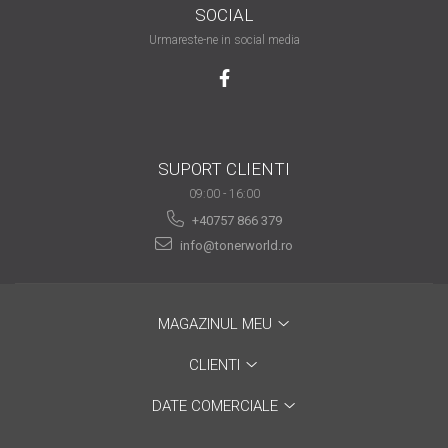
SOCIAL
are nevoie de ajutor
Urmareste-ne in social media
Fă o alegere corectă
pentru durabilitatea
funcționării unei
Cum să redai culoare
imprimante
clipelor din viața ta?
SUPORT CLIENTI
Comerț electronic –
avantaje
09:00 - 16:00
+40757 866 379
Ai nevoie de o imprimantă?
info@tonerworld.ro
Fii atent la câteva detalii
înainte de a achiziționa una
Fii în pas cu noile tehnologii
pentru confortul de zi cu zi
MAGAZINUL MEU
Transformăm strigătul
CLIENTI
disperării S.O.S. în S.O.N.
DATE COMERCIALE
Top 5 cele mai necesare
gadgeturi pentru a ușura