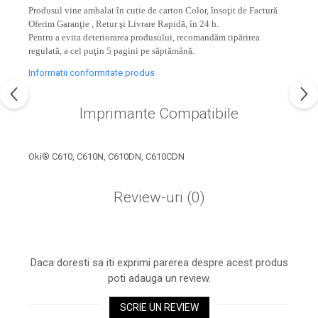
industria imprimării
Produsul vine ambalat în cutie de carton Color, însoţit de Factură
Oferim Garanţie , Retur şi Livrare Rapidă, în 24 h.
Tot ce trebuie să cunoști
Pentru a evita deteriorarea produsului, recomandăm tipărirea
despre controversa privind
regulată, a cel puţin 5 pagini pe săptămână.
imprimarea armelor de foc
Karst Stone Paper – hârtie
Informatii conformitate produs
3D
ecologică făcută din piatră
Imprimante Compatibile
Diferența dintre
imprimantele inkjet și laser.
Ce să alegi?
TOP 5 cele mai rentabile
Oki® C610, C610N, C610DN, C610CDN
imprimante moderne
Review-uri
(0)
Cum să-ți îmbunătățești
memoria? 7 Tehnici
mnemonice eficiente
Viitorul cărților – e-bookuri
bazate pe descoperiri
și cărți fizice – ce ne
Daca doresti sa iti exprimi parerea despre acest produs
științifice
promit tehnologiile
poti adauga un review.
5 metode pentru a-ți
moderne?
începe diminețile într-un
SCRIE UN REVIEW
mod productiv