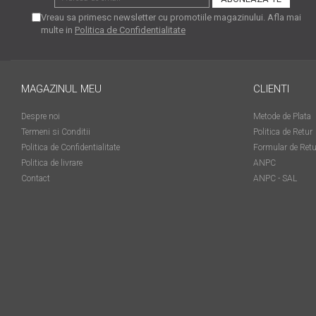
matriceale?
Vreau sa primesc newsletter cu promotiile magazinului. Afla mai
3 sfaturi care te vor ajuta
multe in
Politica de Confidentialitate
să moderezi consumul de
tuș din cartușele
Vrei să știi cum se reumple
imprimantei
un cartuș? Iată câteva
MAGAZINUL MEU
CLIENTI
explicații care-ți vor prinde
O recapitulare necesară: 5
bine
Despre noi
Metode de Plata
avantaje clare ale
Termeni si Conditii
Politica de Retur
imprimantelor de tip inkjet
Întreținerea corectă a
Politica de Confidentialitate
Formular de Retu
imprimantelor
Politica de livrare
ANPC
multifuncționale
Contact
ANPC - SAL
Tipuri de imprimante. Ce
alegi – inkjet sau laser?
4 aplicații care te vor ajuta
să devii mai organizat
Curiozități despre
imprimante
Semne că imprimanta ta