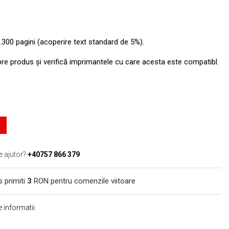
.300 pagini (acoperire text standard de 5%).
pre produs şi verifică imprimantele cu care acesta este compatibl.
e ajutor?
+40757 866 379
s primiti
3
RON pentru comenzile viitoare
 informatii