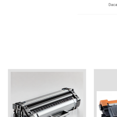
industria imprimării
Daca
Tot ce trebuie să cunoști
despre controversa privind
imprimarea armelor de foc
Karst Stone Paper – hârtie
3D
ecologică făcută din piatră
Diferența dintre
imprimantele inkjet și laser.
Ce să alegi?
TOP 5 cele mai rentabile
imprimante moderne
Cum să-ți îmbunătățești
memoria? 7 Tehnici
mnemonice eficiente
Viitorul cărților – e-bookuri
bazate pe descoperiri
și cărți fizice – ce ne
științifice
promit tehnologiile
5 metode pentru a-ți
moderne?
începe diminețile într-un
mod productiv