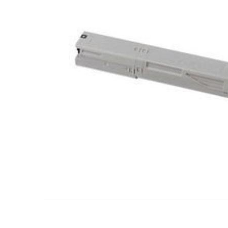
ajutorul unui printer 3D
Dezvoltarea pieții de
imprimante 3D folosite în
industria stomatologică
Evaluarea strategiei de
piață a imprimantelor 3D
până în 2026
Fericirea – starea care nu
poate fi amânată
Cum îți poți îngriji
imprimanta?
Imprimarea 3d în România
Reciclarea hârtiei – mituri
și adevăruri. Unde se
reciclează hârtia în
Fotografi care ne
România?
demonstrează că nu avem
nevoie de echipament
Care tip de imprimantă e
scump pentru a face
mai bun: imprimantele cu
fotografii bune