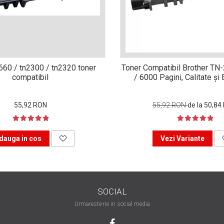
n660 / tn2300 / tn2320 toner
Toner Compatibil Brother TN
compatibil
/ 6000 Pagini, Calitate ș
55,92 RON
55,92 RON
de la 50,84
dauga in cos
Vezi Variante
SOCIAL
Urmareste-ne in social media