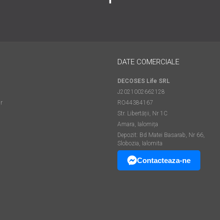
DATE COMERCIALE
DECOSES Life SRL
J2021002662128
r
RO44384167
Str. Libertății, Nr 1C
Amara, Ialomița
Depozit: Bd Matei Basarab, Nr 66,
Slobozia, Ialomita
Contacteaza-ne