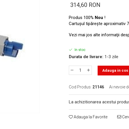
314,60 RON
Produs 100%
Nou
!
Cartuşul tipăreşte aproximativ 7
Vezi mai jos alte informaţii des
In stoc
Durata de livrare:
1-3 zile
Adauga in cos
Cod Produs:
21146
Ai nevoie d
La achizitionarea acestui produ
Adauga la Favorite
Cere