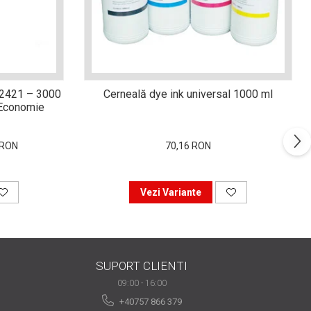
-2421 – 3000
Cerneală dye ink universal 1000 ml
i Economie
 RON
70,16 RON
Vezi Variante
SUPORT CLIENTI
09:00 - 16:00
+40757 866 379