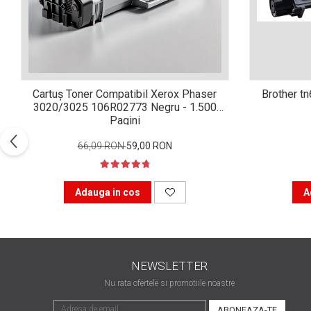
Xerox DocuCentre SC2020
– Noi perspective de
imprimare în epoca digitală
Imprimarea 3D – ce ne
așteaptă în următorii 10
ani?
10 site-uri pe care îți vei
Cartuș Toner Compatibil Xerox Phaser
Brother t
petrece timpul în mod
3020/3025 106R02773 Negru - 1.500
productiv
Pagini
Care sunt cele mai bune
branduri de imprimante și
66,09 RON
59,00 RON
de ce?
5 site-uri pe care să le
folosești la imprimarea
Adauga in cos
A
fotografiilor
Recomandări pentru a
alege o imprimantă bună
Înlocuirea, în siguranță, a
NEWSLETTER
cartușului pentru
imprimantă: 9 momente
Nu rata ofertele si promotiile noastre
Ce reprezintă și la ce
importante
folosesc imprimantele