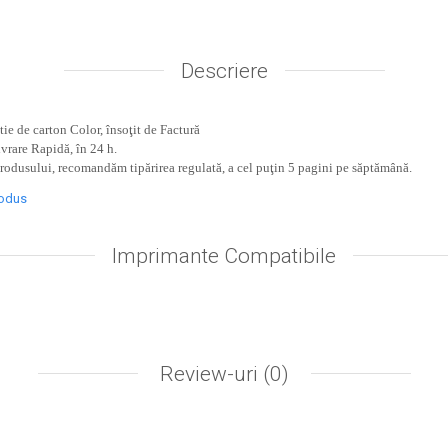
Descriere
ie de carton Color, însoţit de Factură
ivrare Rapidă, în 24 h.
produsului, recomandăm tipărirea regulată, a cel puţin 5 pagini pe săptămână.
rodus
Imprimante Compatibile
Review-uri
(0)