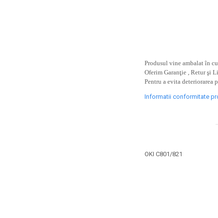
toner sau cele cu rezervor?
Care tip de cartuşe e mai
bun: OEM sau cele
compatibile?
Expediții fotografice – 5
locuri secrete din România
unde să mergi pentru a
Produsul vine ambalat în cut
Cum să-ți ordonezi eficient
face fotografii
Oferim Garanţie , Retur şi L
documentele necesare din
Pentru a evita deteriorarea 
casă?
De ce să nu renunți
Informatii conformitate p
niciodată la scrisul de
mână?
Top 5 cele mai misterioase
fotografii din istorie
Tehnica de birou și
OKI C801/821
efectele pe care le are
asupra sănătății. Cum
PC-ul, laptopul,
reduci riscurile?
imprimantele – ce să faci
ca să le prelungești viața?
5 Trenduri principale în